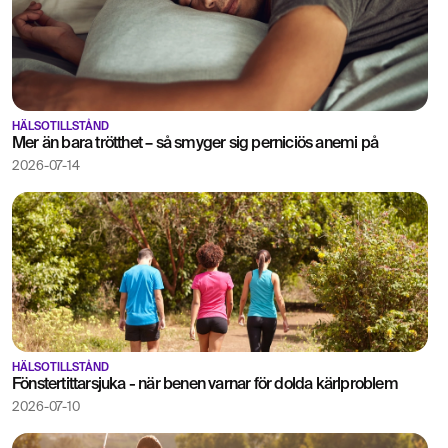
HÄLSOTILLSTÅND
Mer än bara trötthet – så smyger sig perniciös anemi på
2026-07-14
HÄLSOTILLSTÅND
Fönstertittarsjuka - när benen varnar för dolda kärlproblem
2026-07-10