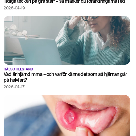
Tidiga tecken på grå starr – så märker du förändringarna i tid
2026-04-19
HÄLSOTILLSTÅND
Vad är hjärndimma – och varför känns det som att hjärnan går
på halvfart?
2026-04-17