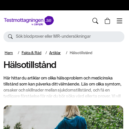
10%
TESTM10
Sök blodprover eller MR-undersökningar
Hem
Fakta & Råd
Artiklar
Hälsotillstånd
Hälsotillstånd
Här hittar du artiklar om olika hälsoproblem och medicinska
tillstånd som kan påverka ditt välmående. Läs om olika symtom,
orsaker och skillnader mellan sjukdomstillstånd, och få en
tydligare förståelse för när du bör söka vård eller ta prover. Vi vill
erbjuda dig kunskap och trygghet så att du kan fatta informerade
beslut om din kropp och hälsa.