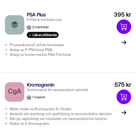
eventuella förändringar som kan behöva utredas vidare.
PSA Plus
395 kr
Blodproverna används inom sjukvården vid misstanke om cancer,
P-PSA & fritt/total kvot
uppföljning efter behandling och övervakning av sjukdomsförlopp.
De kan hjälpa till att bedöma hur en tumör utvecklas, om en
2 markörer
behandling är effektiv eller om en cancer har återkommit. Det är
Läkarutlåtande
samtidigt viktigt att förstå att tumörmarkörer sällan används som
Prostatakontroll utifrån blodanalys.
en ensam diagnostisk metod för att bekräfta eller utesluta cancer.
Analys av P-PSA (total PSA).
Istället används de som en del av en bredare utredning, där andra
Analys av kvoten mellan PSA-Fritt/total.
faktorer såsom symtom, bilddiagnostik (t.ex. röntgen, ultraljud,
MR) och vävnadsprover också spelar en avgörande roll. Förhöjda
nivåer av en tumörmarkör betyder inte alltid att cancer föreligger,
då vissa markörer kan öka vid godartade tillstånd som infektioner,
Kromogranin
575 kr
inflammationer eller hormonella förändringar.
CgA
Tumörmarkör för neuroendokrin aktivitet
1 markör
Mäter nivåer av Kromogranin A i blodet.
Används vid utredning och uppföljning av neuroendokrin aktivitet.
Kan ge vägledning vid misstanke om neuroendokrina tumörer.
Analys av S-Kromogranin.