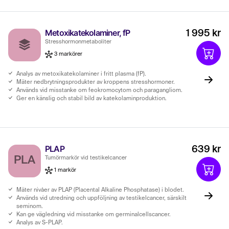
Metoxikatekolaminer, fP
1 995 kr
Stresshormonmetaboliter
3 markörer
Analys av metoxikatekolaminer i fritt plasma (fP).
Mäter nedbrytningsprodukter av kroppens stresshormoner.
Används vid misstanke om feokromocytom och paragangliom.
Ger en känslig och stabil bild av katekolaminproduktion.
PLAP
639 kr
PLA
Tumörmarkör vid testikelcancer
1 markör
Mäter nivåer av PLAP (Placental Alkaline Phosphatase) i blodet.
Används vid utredning och uppföljning av testikelcancer, särskilt
seminom.
Kan ge vägledning vid misstanke om germinalcellscancer.
Analys av S-PLAP.