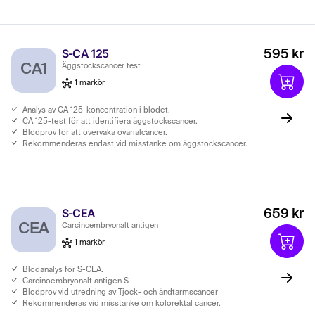
S-CA 125
595 kr
CA1
Äggstockscancer test
1 markör
Analys av CA 125-koncentration i blodet.
CA 125-test för att identifiera äggstockscancer.
Blodprov för att övervaka ovarialcancer.
Rekommenderas endast vid misstanke om äggstockscancer.
S-CEA
659 kr
CEA
Carcinoembryonalt antigen
1 markör
Blodanalys för S-CEA.
Carcinoembryonalt antigen S
Blodprov vid utredning av Tjock- och ändtarmscancer
Rekommenderas vid misstanke om kolorektal cancer.