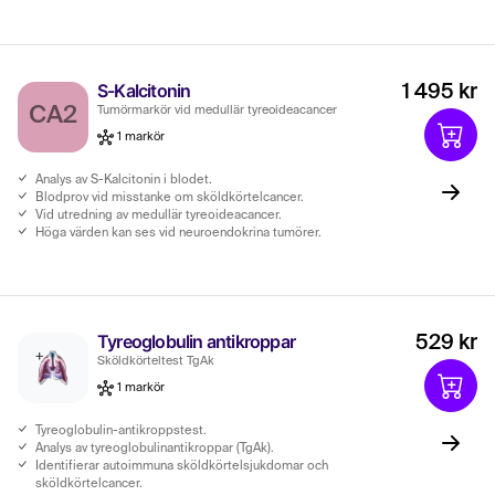
S-Kalcitonin
1 495 kr
CA2
Tumörmarkör vid medullär tyreoideacancer
1 markör
Analys av S-Kalcitonin i blodet.
Blodprov vid misstanke om sköldkörtelcancer.
Vid utredning av medullär tyreoideacancer.
Höga värden kan ses vid neuroendokrina tumörer.
Tyreoglobulin antikroppar
529 kr
Sköldkörteltest TgAk
1 markör
Tyreoglobulin-antikroppstest.
Analys av tyreoglobulinantikroppar (TgAk).
Identifierar autoimmuna sköldkörtelsjukdomar och
sköldkörtelcancer.