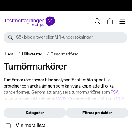
10%
TESTM10
Sök blodprover eller MR-undersökningar
Hem
Hälsotester
Tumörmarkörer
Tumörmarkörer
Tumörmarkörer avser blodanalyser för att mäta specifika
proteiner och andra ämnen som kan vara kopplade till olika
cancerformer. Genom att analysera tumörmarkörer som
PSA
(prostataspecifikt antigen),
CA 125
(cancerantigen 125) och
CEA
(carcinoembryonalt antigen) kan du få en mer detaljerad bild av
din hälsostatus. Dessa tester kan ge värdefull information vid
Kategorier
Filtrera produkter
misstanke om cancer, uppföljning efter behandling eller som ett
tillägg av en allmän hälsokontroll. Snabba och pålitliga resultat gör
Minimera lista
det enklare att få en tydligare förståelse av din kropp och