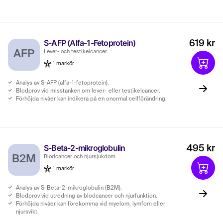
S-AFP (Alfa-1-Fetoprotein)
619 kr
AFP
Lever- och testikelcancer
1 markör
Analys av S-AFP (alfa-1-fetoprotein).
Blodprov vid misstanken om lever- eller testikelcancer.
Förhöjda nivåer kan indikera på en onormal cellförändring.
S-Beta-2-mikroglobulin
495 kr
B2M
Blodcancer och njursjukdom
1 markör
Analys av S-Beta-2-mikroglobulin (B2M).
Blodprov vid utredning av blodcancer och njurfunktion.
Förhöjda nivåer kan förekomma vid myelom, lymfom eller
njursvikt.