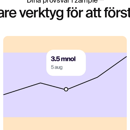
Dina provsvar i zample™
re verktyg för att förs