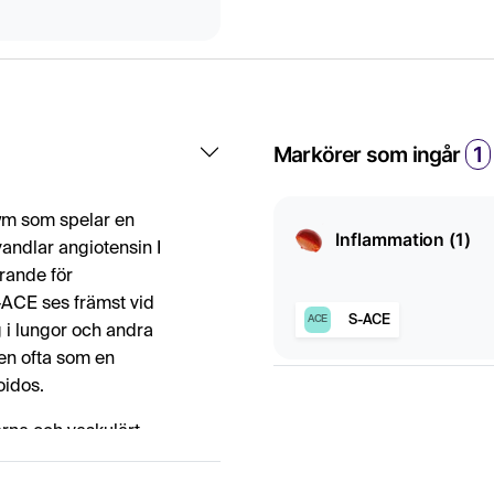
Markörer som ingår
1
ym som spelar en
Inflammation (1)
vandlar angiotensin I
örande för
-ACE ses främst vid
S-ACE
ACE
 i lungor och andra
en ofta som en
oidos.
arna och vaskulärt
a sjukdomar och vissa
ulomatösa sjukdomar