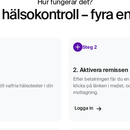
Hur fungerar det?
 en vanlig övre
hälsokontroll – fyra e
de läkare i samband
Steg 2
2. Aktivera remissen
Efter betalningen får du en 
l valfria hälsotester i din
klicka på länken i mejlet, 
mottagning.
Logga in