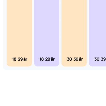
Behandlingsuppföljning – S-ACE kan användas för att ö
kortikosteroidbehandling vid sarkoidos.
Utredning av granulomatösa sjukdomar – exempelvis t
beryllios.
Bedömning av njurpåverkan – vid misstanke om renin-
inverkan på blodtryck och vätskebalans.
Tolkning av provsvar för S-ACE
Normala nivåer: Indikerar frånvaro av aktiv granulomat
Förhöjda nivåer: Ses ofta vid aktiv sarkoidos men kan 
andra granulomatösa eller inflammatoriska sjukdomar.
Låga nivåer: Kan orsakas av behandling med ACE-häm
njurrelaterade faktorer som påverkar enzymaktiviteten.
Det är viktigt att notera att S-ACE inte är en specifik markö
alltid tolkas i kombination med andra diagnostiska metoder
serumkalcium och inflammationsparametrar.
Referensintervall för S-ACE