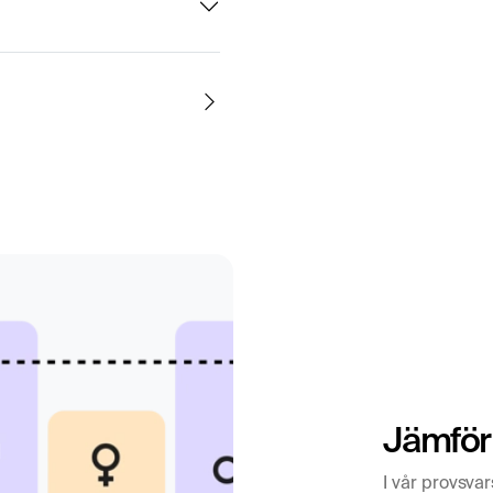
gemang.
domar, som tuberkulos
ienter med sarkoidos.
n-angiotensinsystemet
rdera inflammatoriska
Jämför
sta, andfåddhet,
I vår provsvar