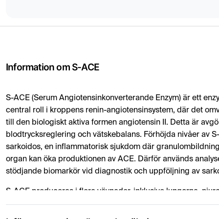
Information om S-ACE
S-ACE (Serum Angiotensinkonverterande Enzym) är ett enz
central roll i kroppens renin-angiotensinsystem, där det om
till den biologiskt aktiva formen angiotensin II. Detta är avg
blodtrycksreglering och vätskebalans. Förhöjda nivåer av S
sarkoidos, en inflammatorisk sjukdom där granulombildning
organ kan öka produktionen av ACE. Därför används analys
stödjande biomarkör vid diagnostik och uppföljning av sark
S-ACE produceras i flera vävnader, inklusive lungorna, njur
endotel, men nivån i blodet kan påverkas av inflammatorisk
läkemedel. Förhöjda S-ACE-värden kan ses vid andra gran