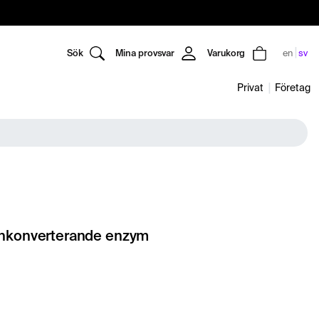
Sök
Mina provsvar
Varukorg
en
sv
Privat
Företag
inkonverterande enzym