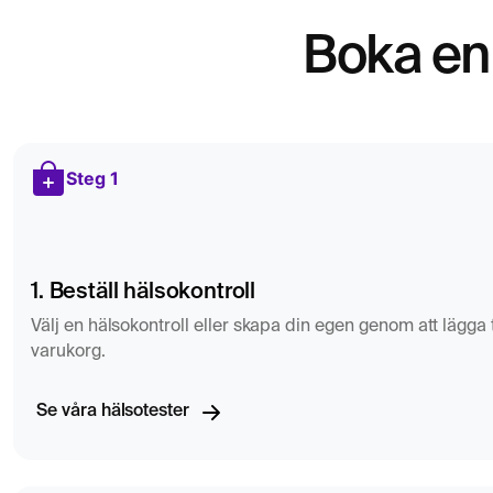
Referensvärden för S-ACE varierar mellan laboratorier, men
Boka en 
referensgräns är:
8–52 U/L för vuxna
Förhöjda S-ACE-värden bör alltid utvärderas av behandlan
Steg 1
med övriga kliniska fynd.
1. Beställ hälsokontroll
Välj en hälsokontroll eller skapa din egen genom att lägga til
varukorg.
Se våra hälsotester