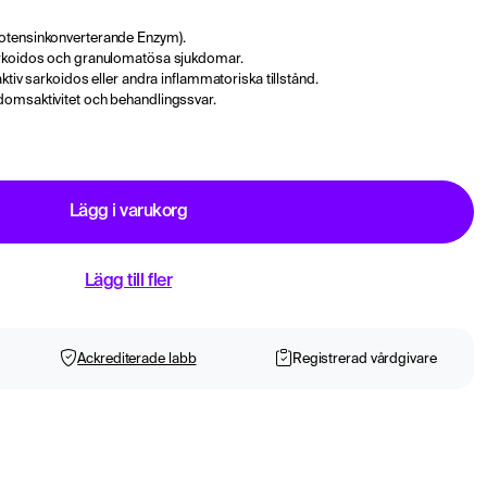
otensinkonverterande Enzym).
arkoidos och granulomatösa sjukdomar.
ktiv sarkoidos eller andra inflammatoriska tillstånd.
domsaktivitet och behandlingssvar.
Lägg i varukorg
Lägg till fler
Ackrediterade labb
Registrerad vårdgivare