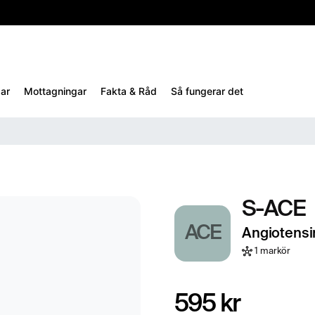
10%
TESTM10
ar
Mottagningar
Fakta & Råd
Så fungerar det
S-ACE
ACE
Angiotens
1 markör
595 kr