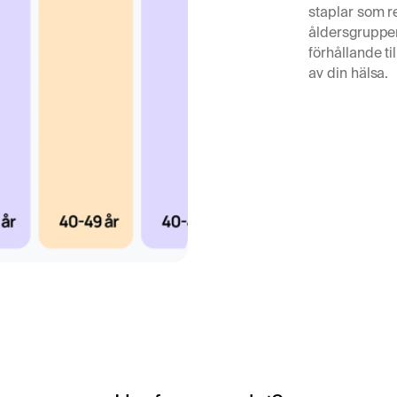
vervaka effekten av
staplar som r
åldersgrupper.
uberkulos och
förhållande til
av din hälsa.
angiotensinsystemets
ös inflammation.
även förekomma vid
mare eller
r för sarkoidos och bör
, såsom lungröntgen,