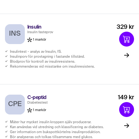
Insulin
329 kr
INS
Insulin fasteprov
1 markör
Insulintest - analys av Insulin, fS.
Insulinporv för provtagning i fastande tillstånd.
Blodprov för kontroll av insulinresistens.
Rekommenderas vid misstanke om insulinresistens.
C-peptid
149 kr
CPE
Diabetestest
1 markör
Mäter hur mycket insulin kroppen själv producerar.
Kan användas vid utredning och klassificering av diabetes.
Ger information om bukspottkörtelns insulinproduktion.
Bör analyseras och tolkas tillsammans med glukos.