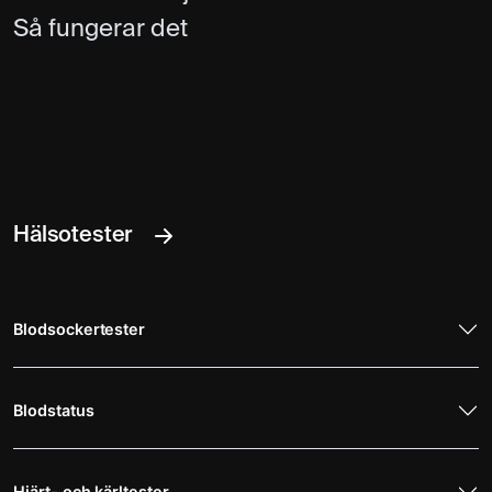
Så fungerar det
Hälsotester
Blodsockertester
Blodstatus
Hjärt- och kärltester