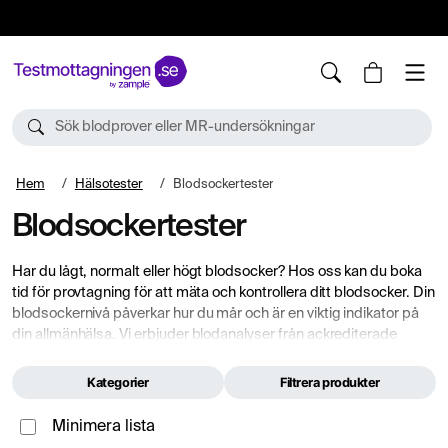
10%
TESTM10
Sök blodprover eller MR-undersökningar
Hem
Hälsotester
Blodsockertester
Blodsockertester
Har du lågt, normalt eller högt blodsocker? Hos oss kan du boka
tid för provtagning för att mäta och kontrollera ditt blodsocker. Din
blodsockernivå påverkar hur du mår och är en viktig indikator på
din allmänhälsa. Vi erbjuder blodanalyser från ackrediterade
svenska laboratorier för analys av
glukos
(blodsockerhalten),
HbA1c
(långtidssocker),
insulin
och
C-peptid
, vilket kan ge en
Kategorier
Filtrera produkter
helhetsbild av dina blodsockernivåer, din insulinproduktion och
risken för diabetes. Våra blodprover passar både för dig som vill
Minimera lista
komplettera en hälsokontroll och för dig som har en diagnos och