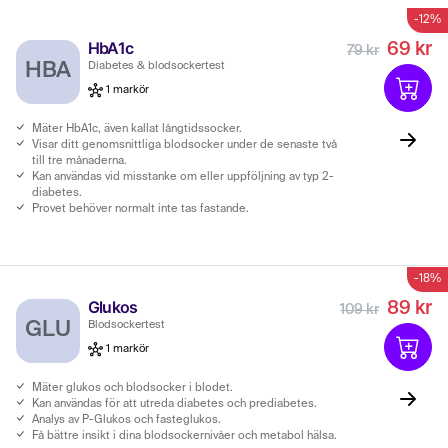
vill följa upp dina värden, provsvaren redovisas inom 1-3 dagar i
-12%
provsvarstjänsten.
HbA1c
69 kr
79 kr
HBA
Diabetes & blodsockertest
1 markör
Mäter HbA1c, även kallat långtidssocker.
Visar ditt genomsnittliga blodsocker under de senaste två
till tre månaderna.
Kan användas vid misstanke om eller uppföljning av typ 2-
diabetes.
Provet behöver normalt inte tas fastande.
-18%
Glukos
89 kr
109 kr
GLU
Blodsockertest
1 markör
Mäter glukos och blodsocker i blodet.
Kan användas för att utreda diabetes och prediabetes.
Analys av P-Glukos och fasteglukos.
Få bättre insikt i dina blodsockernivåer och metabol hälsa.