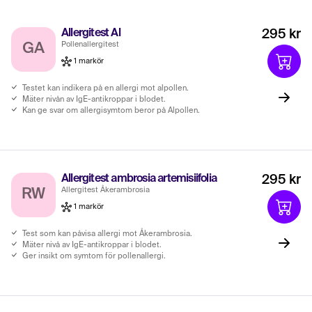
Allergitest Al
295 kr
Pollenallergitest
GA
1 markör
Testet kan indikera på en allergi mot alpollen.
Mäter nivån av IgE-antikroppar i blodet.
Kan ge svar om allergisymtom beror på Alpollen.
Allergitest ambrosia artemisiifolia
295 kr
Allergitest Åkerambrosia
RW
1 markör
Test som kan påvisa allergi mot Åkerambrosia.
Mäter nivå av IgE-antikroppar i blodet.
Ger insikt om symtom för pollenallergi.