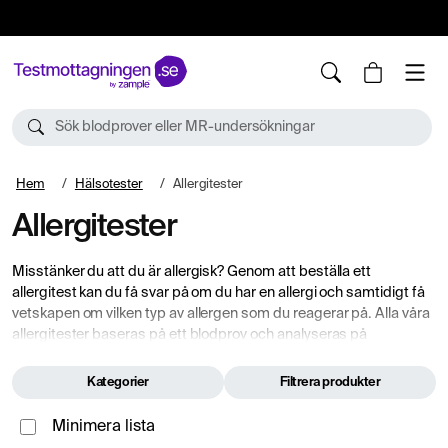
10%
TESTM10
Sök blodprover eller MR-undersökningar
Hem
Hälsotester
Allergitester
Allergitester
Misstänker du att du är allergisk? Genom att beställa ett
allergitest kan du få svar på om du har en allergi och samtidigt få
vetskapen om vilken typ av allergen som du reagerar på. Alla våra
allergitester baseras på ett blodprov och analyseras på
ackrediterat laboratorium.
Kategorier
Filtrera produkter
Minimera lista