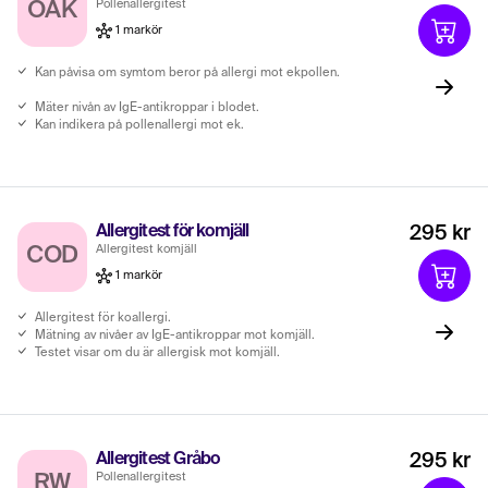
Pollenallergitest
OAK
1 markör
Kan påvisa om symtom beror på allergi mot ekpollen.
Mäter nivån av IgE-antikroppar i blodet.
Kan indikera på pollenallergi mot ek.
Allergitest för komjäll
295 kr
Allergitest komjäll
COD
1 markör
Allergitest för koallergi.
Mätning av nivåer av IgE-antikroppar mot komjäll.
Testet visar om du är allergisk mot komjäll.
Allergitest Gråbo
295 kr
Pollenallergitest
RW