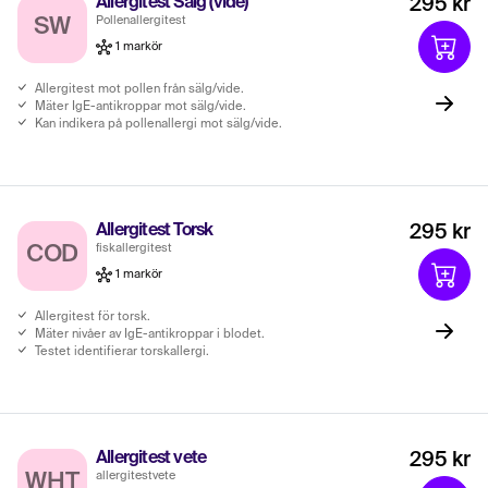
Allergitest Sälg (vide)
295 kr
Pollenallergitest
SW
1 markör
Allergitest mot pollen från sälg/vide.
Mäter IgE-antikroppar mot sälg/vide.
Kan indikera på pollenallergi mot sälg/vide.
Allergitest Torsk
295 kr
fiskallergitest
COD
1 markör
Allergitest för torsk.
Mäter nivåer av IgE-antikroppar i blodet.
Testet identifierar torskallergi.
Allergitest vete
295 kr
allergitestvete
WHT