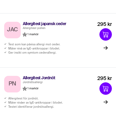
Allergitest japansk ceder
295 kr
Allergitest pollen
JAC
1 markör
Test som kan påvisa allergi mot ceder.
Mäter nivå av IgE-antikroppar i blodet.
Ger insikt om symtom cederallergi.
Allergitest Jordnöt
295 kr
Jordnötsallergi
PN
1 markör
Allergitest för jordnöt.
Mäter nivåer av IgE-antikroppar i blodet.
Testet identifierar jordnötsallergi.