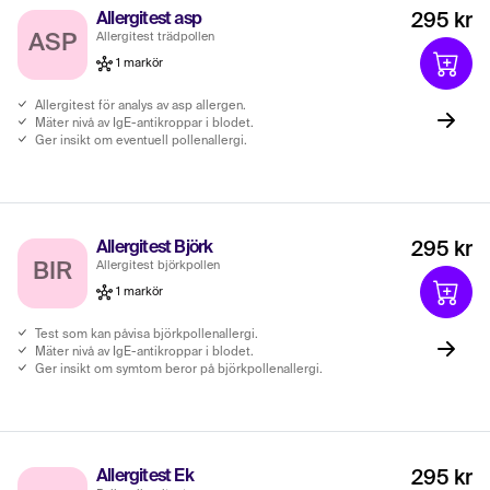
Allergitest asp
295 kr
Allergitest trädpollen
ASP
1 markör
Allergitest för analys av asp allergen.
Mäter nivå av IgE-antikroppar i blodet.
Ger insikt om eventuell pollenallergi.
Allergitest Björk
295 kr
Allergitest björkpollen
BIR
1 markör
Test som kan påvisa björkpollenallergi.
Mäter nivå av IgE-antikroppar i blodet.
Ger insikt om symtom beror på björkpollenallergi.
Allergitest Ek
295 kr