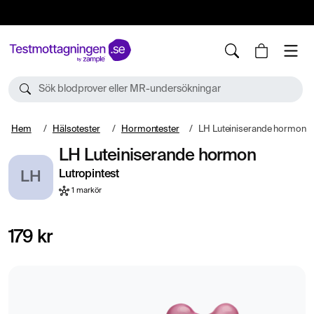
10%
TESTM10
Sök blodprover eller MR-undersökningar
Hem
Hälsotester
Hormontester
LH Luteiniserande hormon
LH Luteiniserande hormon
Lutropintest
LH
1 markör
179 kr