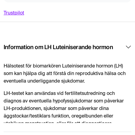
Trustpilot
Information om LH Luteiniserande hormon
Hälsotest för biomarkören Luteiniserande hormon (LH)
som kan hjälpa dig att förstå din reproduktiva hälsa och
eventuella underliggande sjukdomar.
LH-testet kan användas vid fertilitetsutredning och
diagnos av eventuella hypofyssjukdomar som påverkar
LH-produktionen, sjukdomar som påverkar dina
äggstockar/testiklars funktion, oregelbunden eller
utebliven menstruation, eller för att diagnosticera
orsakerna till fördröjd eller brådmogen pubertet hos barn.