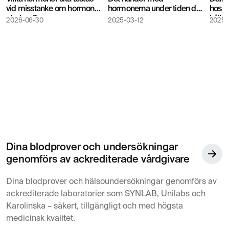
vid misstanke om hormonell
hormonerna under tiden du
hos m
obalans?
ammar
hålle
2026-06-30
2025-03-12
2025-
Dina blodprover och undersökningar
genomförs av ackrediterade vårdgivare
Dina blodprover och hälsoundersökningar genomförs av
ackrediterade laboratorier som SYNLAB, Unilabs och
Karolinska – säkert, tillgängligt och med högsta
medicinsk kvalitet.