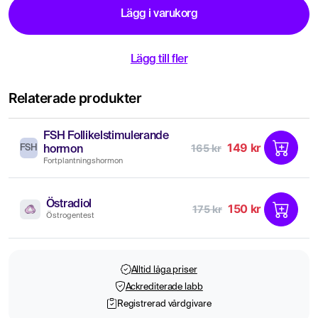
Lägg i varukorg
Lägg till fler
Relaterade produkter
FSH Follikelstimulerande
149 kr
165 kr
FSH
hormon
Fortplantningshormon
Östradiol
150 kr
175 kr
Östrogentest
Alltid låga priser
Ackrediterade labb
Registrerad vårdgivare