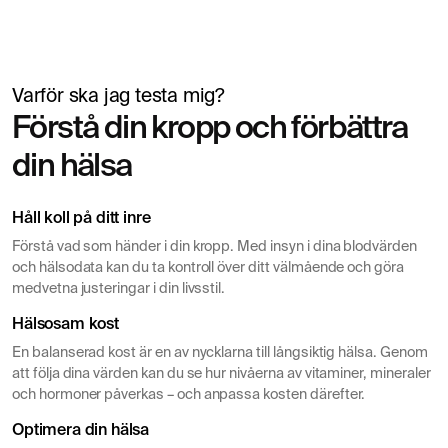
Varför ska jag testa mig?
Simon Mäntylä
Förstå din kropp och förbättra
Lämnar blodprov inför hälsokontroll
din hälsa
Håll koll på ditt inre
Förstå vad som händer i din kropp. Med insyn i dina blodvärden
och hälsodata kan du ta kontroll över ditt välmående och göra
medvetna justeringar i din livsstil.
Hälsosam kost
En balanserad kost är en av nycklarna till långsiktig hälsa. Genom
att följa dina värden kan du se hur nivåerna av vitaminer, mineraler
och hormoner påverkas – och anpassa kosten därefter.
Optimera din hälsa