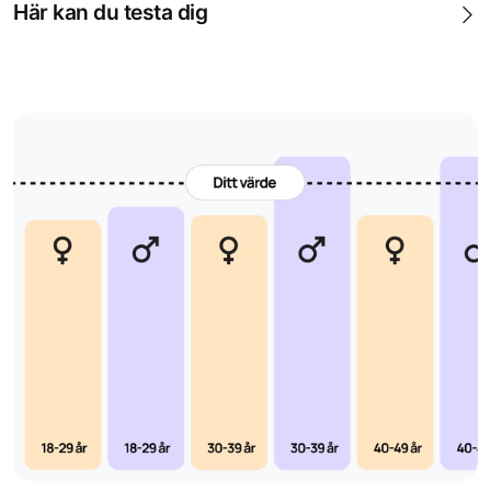
hormonbalansen vid fertilitetsproblem.
Här kan du testa dig
Oregelbunden eller utebliven menstruation
avvikande LH-nivåer kan indikera PCOS, för tidigt
ovarialsvikt eller andra hormonella rubbningar.
Diagnos av klimakteriet
förhöjda LH-nivåer kan
indikera att klimakteriet närmar sig eller redan har
inträffat.
Utvärdering av hormonella sjukdomar
kan hjälpa
till att identifiera sjukdomar som påverkar
äggstockarna eller hypofysen.
Uppföljning av hormonbehandling
används vid IVF
eller hormonella fertilitetsbehandlingar för att följa
kroppens respons.
För män
är LH främst avgörande för
testosteronproduktionen och påverkar
spermieproduktionen. Testet kan vara relevant vid
fertilitetsutredningar, misstänkt testosteronbrist och