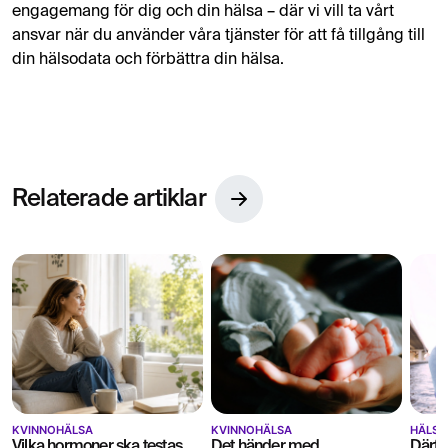
engagemang för dig och din hälsa – där vi vill ta vårt
ansvar när du använder våra tjänster för att få tillgång till
din hälsodata och förbättra din hälsa.
Relaterade artiklar
KVINNOHÄLSA
KVINNOHÄLSA
HÄLSA 
Vilka hormoner ska testas
Det händer med
Därfö