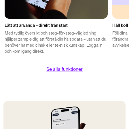
Lätt att använda – direkt från start
Håll koll
Med tydlig översikt och steg-för-steg-vägledning
Följ dina
hjälper zample dig att förstå din hälsodata – utan att du
förändras
behöver ha medicinsk eller teknisk kunskap. Logga in
avvikelse
och kom igång direkt.
Se alla funktioner