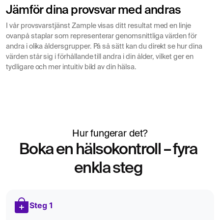
hormonella sjukdomar.
Jämför dina provsvar med andras
Fertilitetsutredning
LH styr
I vår provsvarstjänst Zample visas ditt resultat med en linje
testosteronproduktionen, vilket påverkar
ovanpå staplar som representerar genomsnittliga värden för
andra i olika åldersgrupper. På så sätt kan du direkt se hur dina
spermiekvaliteten.
värden står sig i förhållande till andra i din ålder, vilket ger en
Misstanke om testosteronbrist
lägre
tydligare och mer intuitiv bild av din hälsa.
koncentrationer av LH kan indikera på problem i
hypofysen, medan höga nivåer kan indikera
testikelinsufficiens.
Uppföljning av hormonbehandling
analys
genomförs även för att följa hormonell återkoppling
Hur fungerar det?
vid testosteronbehandling.
Boka en hälsokontroll – fyra
enkla steg
Steg 1