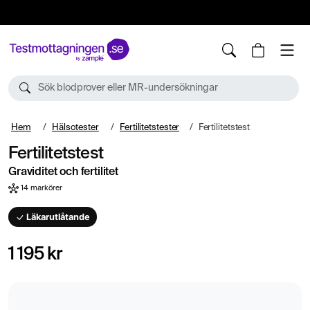
10%
TESTM10
Sök blodprover eller MR-undersökningar
Hem
Hälsotester
Fertilitetstester
Fertilitetstest
Fertilitetstest
Graviditet och fertilitet
14 markörer
Läkarutlåtande
1 195 kr