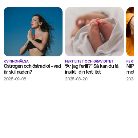
KVINNOHÄLSA
FERTILITET OCH GRAVIDITET
FERTIL
Östrogen och östradiol - vad
“Är jag fertil?” Så kan du få
NIPT-
är skillnaden?
insikt i din fertilitet
motta
2025-09-08
2025-03-20
2024-