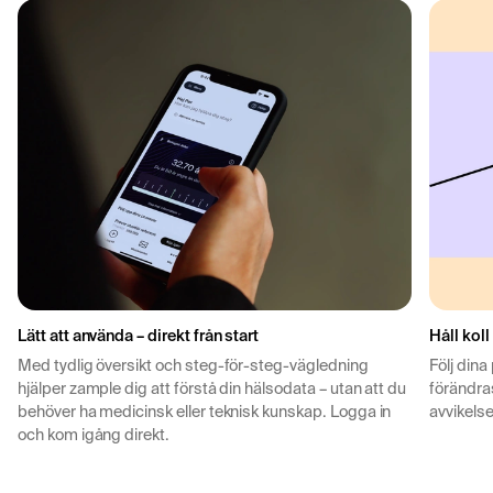
Lätt att använda – direkt från start
Håll koll
Med tydlig översikt och steg-för-steg-vägledning
Följ dina
hjälper zample dig att förstå din hälsodata – utan att du
förändras
behöver ha medicinsk eller teknisk kunskap. Logga in
avvikelse
och kom igång direkt.