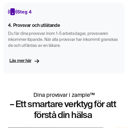
specialistläkare eller gynekolog som ett komplement vid
Steg 4
en utökad fertilitetsbedömning. Provresultaten kan hjälpa
till att identifiera eventuella utmaningar tidigt och öppnar
4. Provsvar och utlåtande
upp för diskussioner om lämpliga nästa steg i din
Du får dina provsvar inom 1-5 arbetsdagar, provsvaren
fertilitetsresa, oavsett om det innebär ytterligare
inkommer löpande. När alla provsvar har inkommit granskas
utredningar eller specifika behandlingar. Kom ihåg att ett
de och utfärdas av en läkare.
fertilitetstest är ett verktyg för att ge dig bättre insikter och
bör ses som en del av en större bild av din hälsa och
Läs mer här
välbefinnande.
Dina provsvar i zample™
– Ett smartare verktyg för att
förstå din hälsa