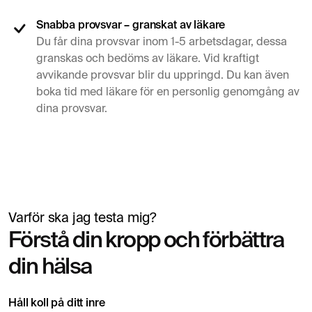
Snabba provsvar – granskat av läkare
Du får dina provsvar inom 1-5 arbetsdagar, dessa
granskas och bedöms av läkare. Vid kraftigt
avvikande provsvar blir du uppringd. Du kan även
boka tid med läkare för en personlig genomgång av
dina provsvar.
Varför ska jag testa mig?
Simon Mäntylä
Förstå din kropp och förbättra
Lämnar blodprov inför hälsokontroll
din hälsa
Håll koll på ditt inre