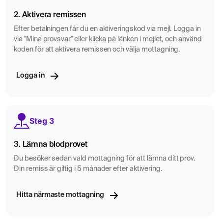
därmed resultaten av ditt test.
2. Aktivera remissen
Utöver ovan bör du även överväga:
Efter betalningen får du en aktiveringskod via mejl. Logga in
via "Mina provsvar" eller klicka på länken i mejlet, och använd
Informera om din menstruationscykel:
Ha koll på
koden för att aktivera remissen och välja mottagning.
datumet för din senaste menstruations första dag och
om möjligt, berätta om din cykels regelbundenhet.
Logga in
Denna information kan vara avgörande för tolkningen
av dina provsvar i relation till din cykel.
Kost och vätskeintag:
Försök att hålla en normal
Steg 3
kost och vätskeintag dagen före testet. Extrema
dieter eller vätskeförändringar kan potentiellt påverka
3. Lämna blodprovet
dina resultat.
Avstå från nikotin och alkohol:
Du besöker sedan vald mottagning för att lämna ditt prov.
Nikotin och alkohol
Din remiss är giltig i 5 månader efter aktivering.
kan påverka vissa fertilitetsmarkörer, så det är klokt
att undvika dessa substanser inför provtagningen.
Hitta närmaste mottagning
Fertilitetstester ger värdefull information om din
reproduktiva hälsa och lämpar sig väl att ta med till din