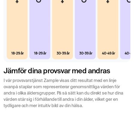
kontrollerar eventuella avvikelser, följande blodprover
ingår;
Blodstatus:
Analys av din blodbild för en detaljerad
översikt över blodets cellkomponenter, vilket kan
identifiera eventuell anemi eller oregelbundenheter i
immunsystemet.
Anti-Müllerskt Hormon:
En bedömning av
äggstockarnas reservkapacitet vilket ger en
Jämför dina provsvar med andras
uppskattning om antalet tillgängliga ägg.
Sköldkörteln:
I vår provsvarstjänst Zample visas ditt resultat med en linje
Sköldkörtelfunktionen påverkar
ovanpå staplar som representerar genomsnittliga värden för
fertiliteten och det är viktigt att TSH och T4 ligger
andra i olika åldersgrupper. På så sätt kan du direkt se hur dina
inom normala intervall.
värden står sig i förhållande till andra i din ålder, vilket ger en
Follikelstimulerande hormon (FSH)
Hjälper till att
tydligare och mer intuitiv bild av din hälsa.
bedöma äggstockarnas funktion. Höga nivåer kan
tyda på minskad äggreserv.
Luteiniserande hormon (LH)
Avgörande för