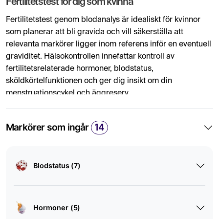
Fertilitetstest för dig som kvinna
Fertilitetstest genom blodanalys är idealiskt för kvinnor
som planerar att bli gravida och vill säkerställa att
relevanta markörer ligger inom referens inför en eventuell
graviditet. Hälsokontrollen innefattar kontroll av
fertilitetsrelaterade hormoner, blodstatus,
sköldkörtelfunktionen och ger dig insikt om din
menstruationscykel och äggreserv.
Vad ingår i fertilitetsprovet?
Markörer som ingår
14
För att utvärdera fertilitet kan en rad olika biomarkörer
analyseras i syfte att ge dig en djupare insyn om din
reproduktiva hälsa och identifiera eventuella avvikelser
Blodstatus (7)
som eventuellt försvårar en befruktning. Fertilitetstestet är
utformat för att förbättra förståelsen för din fertilitet
genom kontroll av relevanta blodprover som kan påverka
fertiliteten. Fertilitetsanalysen kan dock ej ersätta en
Hormoner (5)
fullständig utredning av infertilitet då det finns flertalet