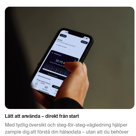
MR kan inte genomföras om du har vissa metallimplantat, 
kontraindikationer. Ett säkerhetsformulär fylls alltid i före 
före vecka 12 undersöks endast vid särskilda medicinska skäl
njurfunktion (GFR < 30) undviks nästan alltid kontrastmedel
Lätt att använda – direkt från start
Med tydlig översikt och steg-för-steg-vägledning hjälper
zample dig att förstå din hälsodata – utan att du behöver