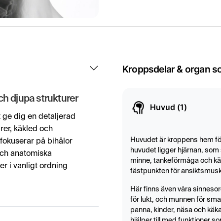
Kroppsdelar & organ s
h djupa strukturer
Huvud (1)
ge dig en detaljerad
urer, käkled och
Huvudet är kroppens hem för
 fokuserar på bihålor
huvudet ligger hjärnan, som 
och anatomiska
minne, tankeförmåga och kän
r i vanligt ordning
fästpunkten för ansiktsmusk
Här finns även våra sinneso
id oklar svullnad,
för lukt, och munnen för sma
panna, kinder, näsa och käka
 när man behöver
hjälper till med funktioner 