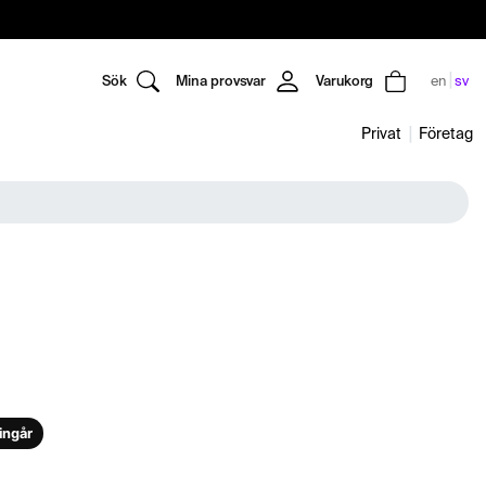
Sök
Mina provsvar
Varukorg
en
sv
Privat
Företag
ingår