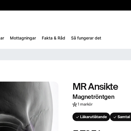
10%
TESTM10
ar
Mottagningar
Fakta & Råd
Så fungerar det
MR Ansikte
Magnetröntgen
1 markör
Läkarutlåtande
Samtal 