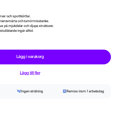
rver och spottkörtlar.
d, nervsmärta och tumörmisstanke.
kus på mjukdelar och djupa strukturer.
utlåtande ingår alltid.
Lägg i varukorg
Lägg till fler
Ingen strålning
Remiss inom 1 arbetsdag