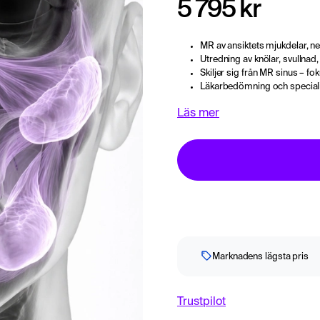
5 795 kr
MR av ansiktets mjukdelar, ne
Utredning av knölar, svullna
Skiljer sig från MR sinus – fo
Läkarbedömning och specialist
Läs mer
Marknadens lägsta pris
Trustpilot