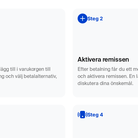
onen.
gi.
Steg 2
umörer eller
Aktivera remissen
 till i varukorgen till
Efter betalning får du ett me
g och välj betalalternativ,
och aktivera remissen. En l
diskutera dina önskemål.
inför kirurgi.
åla vid exempelvis
Steg 4
på mjukdelar,
nsiktsregionen. Valet
frågeställningen –