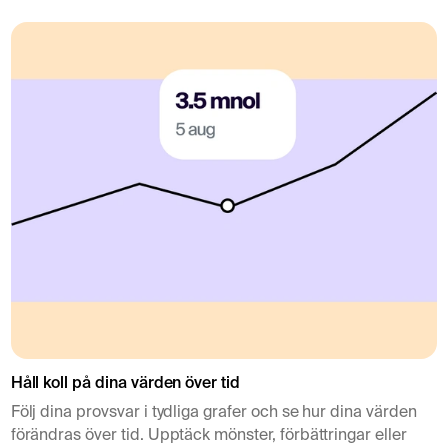
pacemaker eller andra
undersökningen. Gravida
. Vid kraftigt nedsatt
.< /p>
Håll koll på dina värden över tid
Följ dina provsvar i tydliga grafer och se hur dina värden
förändras över tid. Upptäck mönster, förbättringar eller