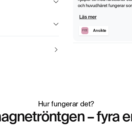
vävnader. Metoden är
och huvudhåret fungerar som
för att bedöma
ingar och tumörvävnad.
Läs mer
ska behandlingar
Ansikte
FCE
identifiera migration,
ndra
märta efter
ingen.
nte kan förklaras
 detaljerad bedömning
Hur fungerar det?
agnetröntgen – fyra e
siktsvävnad.
minusnerven).