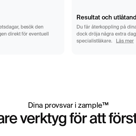
Resultat och utlåtan
betsdagar, besök den
Du får återkoppling på dina
v våra läkare. Vi
gen direkt för eventuell
dock dröja några extra dag
mnes och bedömer om
specialistläkare.
Läs mer
n bilddiagnostik
illexempel dina besvär
nus.
idrar till att du får en
kning
. Du ligger bekvämt i
Dina provsvar i zample™
ella området. Inga
re verktyg för att förs
re i radiologi och du