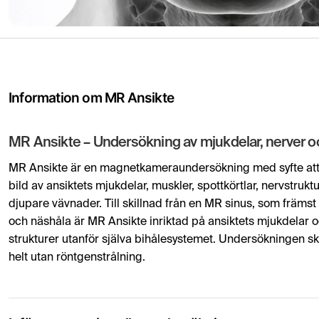
Information om MR Ansikte
MR Ansikte – Undersökning av mjukdelar, nerver oc
MR Ansikte är en magnetkameraundersökning med syfte att 
bild av ansiktets mjukdelar, muskler, spottkörtlar, nervstrukt
djupare vävnader. Till skillnad från en MR sinus, som främst
och näshåla är MR Ansikte inriktad på ansiktets mjukdelar 
strukturer utanför själva bihålesystemet. Undersökningen ske
helt utan röntgenstrålning.
MR ansikte är inte allt för vanlig inom vården men används v
knölar, ansiktssmärta, nervpåverkan, tumörmisstanke eller