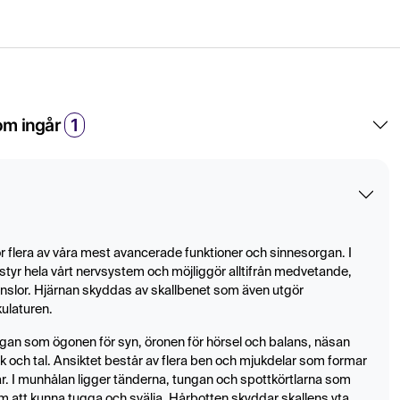
om ingår
1
 flera av våra mest avancerade funktioner och sinnesorgan. I
styr hela vårt nervsystem och möjliggör alltifrån medvetande,
slor. Hjärnan skyddas av skallbenet som även utgör
ulaturen.
rgan som ögonen för syn, öronen för hörsel och balans, näsan
k och tal. Ansiktet består av flera ben och mjukdelar som formar
r. I munhålan ligger tänderna, tungan och spottkörtlarna som
som att kunna tugga och svälja. Hårbotten skyddar skallens yta