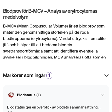
Blodprov för B-MCV – Analys av erytrocyternas
medelvolym
B-MCV (Mean Corpuscular Volume) är ett blodprov som
mäter den genomsnittliga storleken på de röda
blodkropparna (erytrocyterna). Värdet uttrycks i femtoliter
(fL) och hjälper till att bedöma blodets
syretransportförmåga samt att identifiera eventuella
avvikelser i blodbildningen. MCV analyseras ofta som en
del av en blodstatus tillsammans med andra parametrar
för att ge en helhetsbild av blodets sammansättning.
Markörer som ingår
1
Vad är B-MCV och varför är det viktigt?
Blodprovet B-MCV används för att utvärdera röda
Blodstatus (1)
blodkroppars storlek och kan ge viktig information vid
utredning av blodbrist (anemi) och andra blodsjukdomar.
Blodstatus ger en överblick av blodets sammansättning
Ett normalt MCV-värde tyder på att de röda