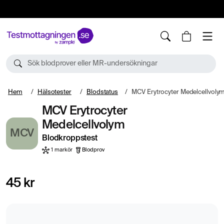
10%
TESTM10
Sök blodprover eller MR-undersökningar
Hem
Hälsotester
Blodstatus
MCV Erytrocyter Medelcellvoly
MCV Erytrocyter
Medelcellvolym
MCV
Blodkroppstest
1 markör
Blodprov
45 kr