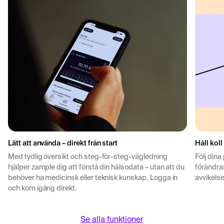
Lätt att använda – direkt från start
Håll koll
Med tydlig översikt och steg-för-steg-vägledning
Följ dina
hjälper zample dig att förstå din hälsodata – utan att du
förändras
behöver ha medicinsk eller teknisk kunskap. Logga in
avvikelse
och kom igång direkt.
Se alla funktioner