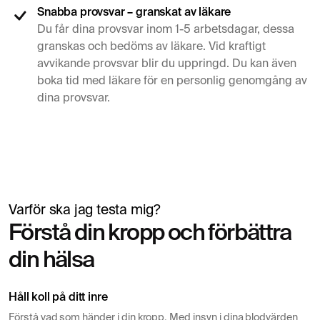
Snabba provsvar – granskat av läkare
Du får dina provsvar inom 1-5 arbetsdagar, dessa
granskas och bedöms av läkare. Vid kraftigt
avvikande provsvar blir du uppringd. Du kan även
boka tid med läkare för en personlig genomgång av
dina provsvar.
Varför ska jag testa mig?
Simon Mäntylä
Förstå din kropp och förbättra
Lämnar blodprov inför hälsokontroll
din hälsa
Håll koll på ditt inre
Förstå vad som händer i din kropp. Med insyn i dina blodvärden