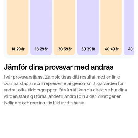
Vanliga orsaker till högt B-MCV:
Brist på vitamin B12 eller folsyra
Alkoholmissbruk
Leversjukdomar
Hypotyreos (underfunktion i sköldkörteln)
Vissa läkemedel som påverkar blodbildningen
Benmärgssjukdomar
Jämför dina provsvar med andras
Vid ett högt B-MCV kan ytterligare tester behövas för att
I vår provsvarstjänst Zample visas ditt resultat med en linje
fastställa den exakta orsaken.
ovanpå staplar som representerar genomsnittliga värden för
andra i olika åldersgrupper. På så sätt kan du direkt se hur dina
B-MCV Lågt värde
värden står sig i förhållande till andra i din ålder, vilket ger en
tydligare och mer intuitiv bild av din hälsa.
En lägre koncentration av MCV innebär att de röda
blodkropparna är mindre än normalt, vilket kallas
mikrocytos. Detta är ofta kopplat till störningar i
hemoglobinproduktionen.