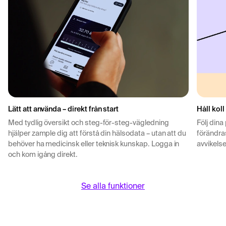
Lätt att använda – direkt från start
Håll koll
Med tydlig översikt och steg-för-steg-vägledning
Följ dina
hjälper zample dig att förstå din hälsodata – utan att du
förändras
behöver ha medicinsk eller teknisk kunskap. Logga in
avvikelse
och kom igång direkt.
Se alla funktioner