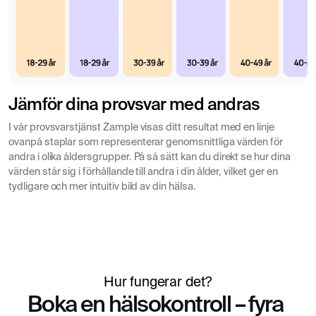
Referensvärden för Deamiderat gliadin IgG-
antikroppar
Negativt: under 7 U/mL
Gränsvärde: 7–10 U/mL
Jämför dina provsvar med andras
Positivt: över 10 U/mL
I vår provsvarstjänst Zample visas ditt resultat med en linje
Notera!
Gränsvärden kan variera något mellan olika
ovanpå staplar som representerar genomsnittliga värden för
laboratorier. Vid gränsvärde eller positivt resultat
andra i olika åldersgrupper. På så sätt kan du direkt se hur dina
rekommenderas vidare utredning.
värden står sig i förhållande till andra i din ålder, vilket ger en
tydligare och mer intuitiv bild av din hälsa.
Hur fungerar det?
Boka en hälsokontroll – fyra