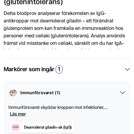
(glutenintolerans)
Detta blodprov analyserar förekomsten av IgG-
antikroppar mot deamiderat gliadin – ett förändrat
glutenprotein som kan framkalla en immunreaktion hos
personer med celiaki (glutenintolerans). Analys används
främst vid misstanke om celiaki, särskilt om du har IgA-
brist eller om resultat från andra celiakitester varit oklara.
Rekommenderas särskilt vid IgA-brist eller diffusa
symtom.
Markörer som ingår
1
Vid misstanke om glutenintolerans
Deamiderat gliadin IgG-testet rekommenderas till
Immunförsvaret (1)
personer som har symtom som kan tyda på celiaki –
exempelvis långvarig magbesvär, trötthet, näringsbrist
Immunförsvaret skyddar kroppen mot infektioner,
eller oförklarlig viktminskning – men där vanliga tester
sjukdomar och främmande ämnen genom en komplex
Läs mer
som transglutaminas IgA visar negativa resultat eller inte
samverkan av celler, antikroppar och signalmolekyler.
kan genomföras på grund av IgA-brist.
Blodprover kan ge insikt i immunförsvarets status och
Deamiderat gliadin-ak (IgG)
DMG
upptäcka tecken på inflammation, infektion eller