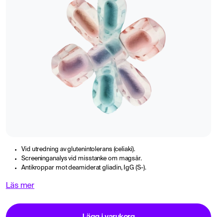
Vid utredning av glutenintolerans (celiaki).
Screeninganalys vid misstanke om magsår.
Antikroppar mot deamiderat gliadin, IgG (S-).
Läs mer