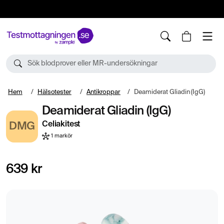
10%
TESTM10
Sök blodprover eller MR-undersökningar
Hem
Hälsotester
Antikroppar
Deamiderat Gliadin (IgG)
Deamiderat Gliadin (IgG)
Celiakitest
DMG
1 markör
639 kr