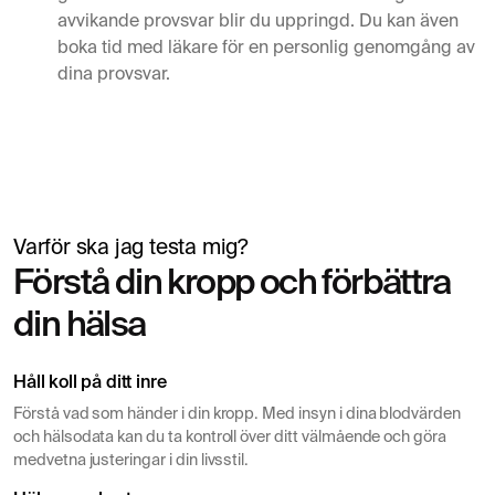
avvikande provsvar blir du uppringd. Du kan även
boka tid med läkare för en personlig genomgång av
dina provsvar.
Varför ska jag testa mig?
Simon Mäntylä
Förstå din kropp och förbättra
Lämnar blodprov inför hälsokontroll
din hälsa
Håll koll på ditt inre
Förstå vad som händer i din kropp. Med insyn i dina blodvärden
och hälsodata kan du ta kontroll över ditt välmående och göra
medvetna justeringar i din livsstil.