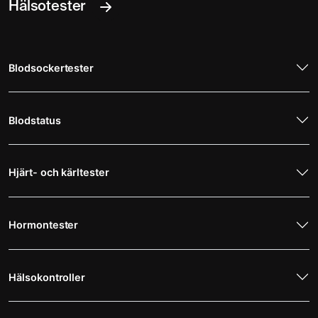
Hälsotester
Blodsockertester
Blodstatus
Hjärt- och kärltester
Hormontester
Hälsokontroller