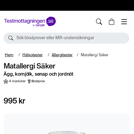
10%
TESTM10
Sök blodprover eller MR-undersökningar
Hem
Hälsotester
Allergitester
Matallergi Säker
Matallergi Säker
Ägg, komjölk, senap och jordnöt
4 markörer
Blodprov
995 kr