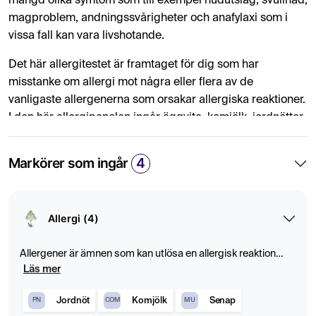
mängd olika symtom som till exempel hudutslag, svullnad,
magproblem, andningssvårigheter och anafylaxi som i
vissa fall kan vara livshotande.
Det här allergitestet är framtaget för dig som har
misstanke om allergi mot några eller flera av de
vanligaste allergenerna som orsakar allergiska reaktioner.
I den här allergipanelen ingår äggvita, komjölk, jordnötter
och senap. Testet utförs genom att ta ett blodprov som
sedan analyseras för att mäta nivåerna av IgE-antikroppar
Markörer som ingår
4
mot varje allergen. Genom att testa dig kan du identifiera
de allergener som kan orsaka allergiska reaktioner och
kan på så sätt vidta lämpliga åtgärder för att undvika dem
Allergi (4)
och minska dina symtom.
Detaljerade provsvar för respektive allergen
Allergener är ämnen som kan utlösa en allergisk reaktion
genom att aktivera immunförsvaret. Blodprover kan mäta
Läs mer
Dina provsvar redovisas för varje specifikt allergen
specifika antikroppar (IgE) för att identifiera allergier mot
(allergi markör) som ingår. Allergitestet ska ej förväxlas
exempelvis pollen, födoämnen och pälsdjur.
Jordnöt
Komjölk
Senap
PN
COM
MU
med vanliga förekommande allergipaneler där du inte ser