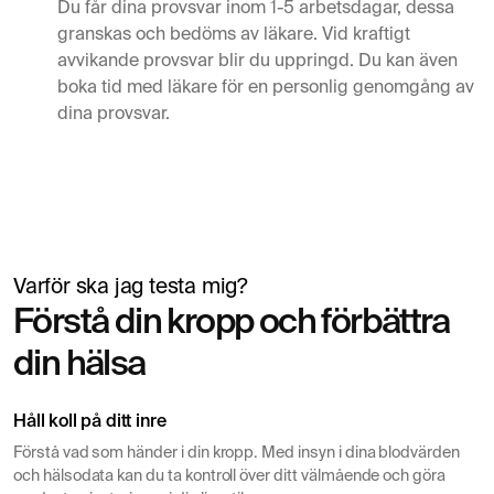
Du får dina provsvar inom 1-5 arbetsdagar, dessa
granskas och bedöms av läkare. Vid kraftigt
avvikande provsvar blir du uppringd. Du kan även
boka tid med läkare för en personlig genomgång av
dina provsvar.
Varför ska jag testa mig?
Simon Mäntylä
Förstå din kropp och förbättra
Lämnar blodprov inför hälsokontroll
din hälsa
Håll koll på ditt inre
Förstå vad som händer i din kropp. Med insyn i dina blodvärden
och hälsodata kan du ta kontroll över ditt välmående och göra