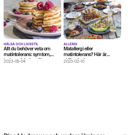
HÄLSA OCH LIVSSTIL
ALLERGI
Allt du behöver veta om
Matallergi eller
matintolerans: symtom,
matintolerans? Här är
tester och behandling
skillnaden!
2023-05-04
2023-02-10