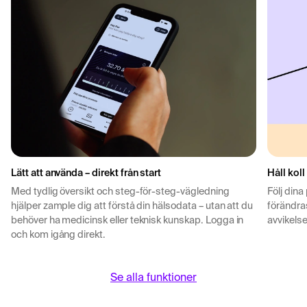
Lätt att använda – direkt från start
Håll koll
Med tydlig översikt och steg-för-steg-vägledning
Följ dina
hjälper zample dig att förstå din hälsodata – utan att du
förändras
behöver ha medicinsk eller teknisk kunskap. Logga in
avvikelse
och kom igång direkt.
Se alla funktioner