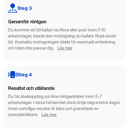
muskelkompartment
Steg 3
Infektioner i mjukdelar eller skelett (osteomyelit)
Tumör eller cysta i underbenets ben eller mjukdelar
Genomför röntgen
Boka MR Underben – remiss skickas omgående
Du kommer att bli kallad via Kivra eller post inom 7–10
arbetsdagar, besök den mottagning du kallats till på utsatt
En MR-undersökning av underbenet är en träffsäker och
tid. Kontakta mottagningen direkt för eventuell ombokning
smärtfri metod för att lokalisera skador, inflammationer
om tiden inte passar dig.
Läs mer
eller strukturella förändringar. Undersökningen tar cirka
15–25 minuter och utförs helt utan strålning. Vi utfärdar
remiss direkt i samband med din bokning, och du får ett
Steg 4
skriftligt specialistutlåtande inom några dagar.
Resultat och utlåtande
Du får återkoppling på dina röntgenbilder inom 5-7
arbetsdagar. I vissa fall kan det dock dröja några extra dagar
innan samtliga resultat är klara och granskade av
specialistläkare.
Läs mer