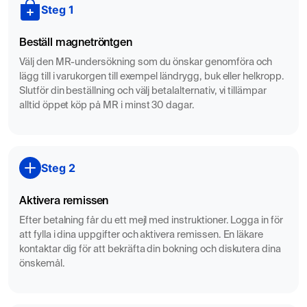
Misstanke om benhinneinflammation eller
Steg 1
kompartmentssyndrom
Svullnad, blödning eller vätskeansamling efter
Beställ magnetröntgen
trauma
Välj den MR-undersökning som du önskar genomföra och
Domningar, stickningar eller symtom på
lägg till i varukorgen till exempel ländrygg, buk eller helkropp.
Slutför din beställning och välj betalalternativ, vi tillämpar
nervpåverkan
alltid öppet köp på MR i minst 30 dagar.
Misstänkta stressfrakturer i tibia eller fibula
Infektion eller inflammation i muskulatur eller
benvävnad
Steg 2
MR används ofta vid misstanke om följande tillstånd
i underbenet
Aktivera remissen
Stressfrakturer – små sprickor i skelettet som ofta
Efter betalning får du ett mejl med instruktioner. Logga in för
orsakas av överbelastning
att fylla i dina uppgifter och aktivera remissen. En läkare
Benhinneinflammation (medialt tibiasyndrom)
kontaktar dig för att bekräfta din bokning och diskutera dina
önskemål.
Muskelbristningar eller blödningar i vad- och
skenbensmuskulatur
Kroniskt kompartmentssyndrom – tryckökning i