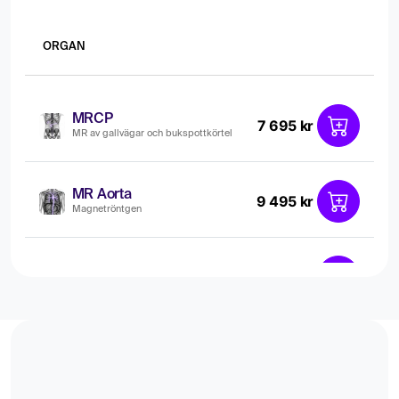
ORGAN
MRCP
7 695 kr
MR av gallvägar och bukspottkörtel
MR Aorta
9 495 kr
Magnetröntgen
MR Bröstkörtlar
9 195 kr
Magnetröntgen
MR Bukspottkörtel
6 495 kr
Magnetröntgen