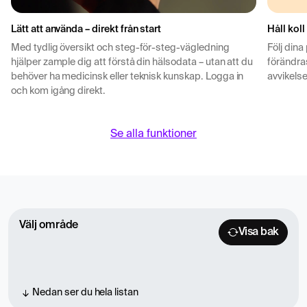
Lätt att använda – direkt från start
Håll koll
Med tydlig översikt och steg-för-steg-vägledning
Följ dina
hjälper zample dig att förstå din hälsodata – utan att du
förändras
behöver ha medicinsk eller teknisk kunskap. Logga in
avvikelse
och kom igång direkt.
Se alla funktioner
Välj område
Visa bak
Nedan ser du hela listan