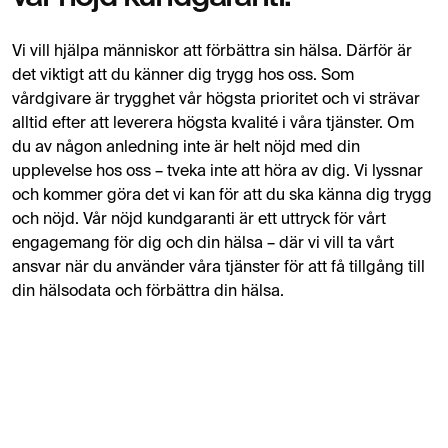
MR Helrygg
13 995 kr
Magnetröntgen
Vi vill hjälpa människor att förbättra sin hälsa. Därför är
det viktigt att du känner dig trygg hos oss. Som
MR Hjärna
6 500 kr
6 795 kr
vårdgivare är trygghet vår högsta prioritet och vi strävar
Magnetröntgen
alltid efter att leverera högsta kvalité i våra tjänster. Om
du av någon anledning inte är helt nöjd med din
upplevelse hos oss – tveka inte att höra av dig. Vi lyssnar
MR Hjärna demens
5 299 kr
Magnetröntgen
och kommer göra det vi kan för att du ska känna dig trygg
och nöjd. Vår nöjd kundgaranti är ett uttryck för vårt
engagemang för dig och din hälsa – där vi vill ta vårt
MR Hypofys
4 495 kr
ansvar när du använder våra tjänster för att få tillgång till
Magnetröntgen
din hälsodata och förbättra din hälsa.
MR Hörselgång
4 995 kr
Magnetkameraundersökning av porus
MR Lever
6 795 kr
MR-undersökning av levern