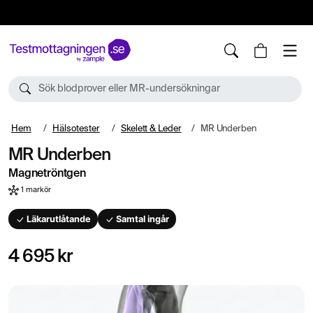
10%
TESTM10
Sök blodprover eller MR-undersökningar
Hem
Hälsotester
Skelett & Leder
MR Underben
MR Underben
Magnetröntgen
1 markör
Läkarutlåtande
Samtal ingår
4 695 kr