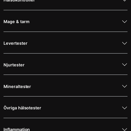
MR Sinus
6 495 kr
Magnetröntgen
Mage & tarm
MR Skallbas
4 495 kr
Magnetröntgen
Levertester
MR Skulderblad
5 595 kr
Magnetröntgen
Njurtester
MR Underarm
3 795 kr
Mineraltester
Magnetröntgen
MR Underben
Övriga hälsotester
4 695 kr
Magnetröntgen
Inflammation