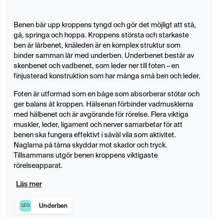
senrupturer samt tidiga tecken på artros eller
vävnadsslitage.
Benen bär upp kroppens tyngd och gör det möjligt att stå,
gå, springa och hoppa. Kroppens största och starkaste
ben är lårbenet, knäleden är en komplex struktur som
binder samman lår med underben. Underbenet består av
skenbenet och vadbenet, som leder ner till foten – en
finjusterad konstruktion som har många små ben och leder.
Foten är utformad som en båge som absorberar stötar och
ger balans åt kroppen. Hälsenan förbinder vadmusklerna
med hälbenet och är avgörande för rörelse. Flera viktiga
muskler, leder, ligament och nerver samarbetar för att
benen ska fungera effektivt i såväl vila som aktivitet.
Naglarna på tårna skyddar mot skador och tryck.
Tillsammans utgör benen kroppens viktigaste
rörelseapparat.
Läs mer
Underben
LEG
Undersökningen tar cirka 30 minuter och utförs i liggande