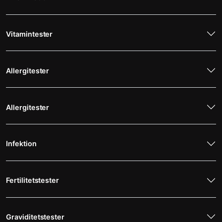
MR Överarmen
4 495 kr
Magnetröntgen
Vitamintester
Allergitester
Allergitester
Infektion
Fertilitetstester
Graviditetstester