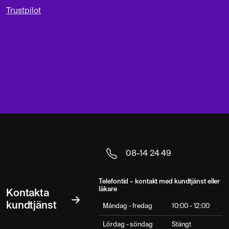
Trustpilot
MR Öron
5 395 kr
Magnetröntgen
SKELETT & LEDER
MR Ansikte
5 795 kr
Magnetröntgen
08-14 24 49
MR Armbåge
4 495 kr
Magnetröntgen
Telefontid – kontakt med kundtjänst eller
läkare
Kontakta
MR Axel
kundtjänst
4 495 kr
Måndag - fredag
10:00 - 12:00
Magnetröntgen
Lördag - söndag
Stängt