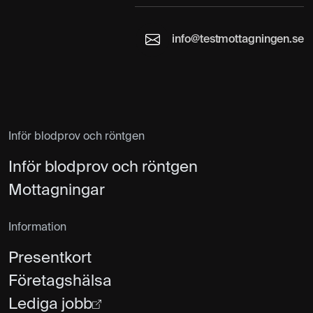
MR Bröstkorg
6 795 kr
Magnetröntgen
info@testmottagningen.se
MR Bröstryggen
4 995 kr
Magnetröntgen
Inför blodprov och röntgen
MR Fotled
5 195 kr
Magnetröntgen
Inför blodprov och röntgen
Mottagningar
MR Fot
5 195 kr
Magnetröntgen
Information
Presentkort
MR Halsrygg
5 395 kr
Magnetröntgen
Företagshälsa
Lediga jobb