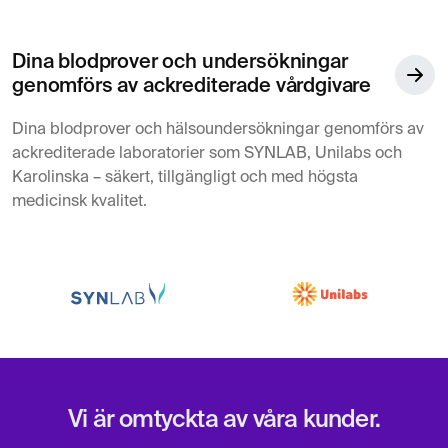
Dina blodprover och undersökningar
MR Lilla bäckenet (gyn)
7 695 kr
Magnetröntgen
genomförs av ackrediterade vårdgivare
Dina blodprover och hälsoundersökningar genomförs av
MR Njurar
ackrediterade laboratorier som SYNLAB, Unilabs och
6 195 kr
MR-undersökning av njurarna
Karolinska – säkert, tillgängligt och med högsta
medicinsk kvalitet.
MR Plexus brachialis
6 395 kr
Magnetröntgen
MR Prostata
7 295 kr
Magnetröntgen
MR Tunntarm
7 295 kr
Vi är omtyckta av våra kunder.
Magnetröntgen