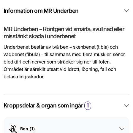
Information om MR Underben
MR Underben – Röntgen vid smärta, svullnad eller
misstänkt skada i underbenet
Underbenet består av två ben – skenbenet (tibia) och
vadbenet (fibula) – tillsammans med flera muskler, senor,
blodkärl och nerver som sträcker sig ner till foten.
Området är särskilt utsatt vid idrott, löpning, fall och
belastningsskador.
Vid en MR-undersökning av underbenet tas vanligtvis två
projektioner – en i frontalplan (framifrån) och en i sidoplan
(profil). Undersökningen ger en detaljerad insyn i
Kroppsdelar & organ som ingår
1
benvävnad, senor, muskler, ledband och kärlstrukturer.
Den är särskilt användbar för att utreda misstänkta
frakturer, stressrelaterade sprickor, ledbands- eller
Ben (1)