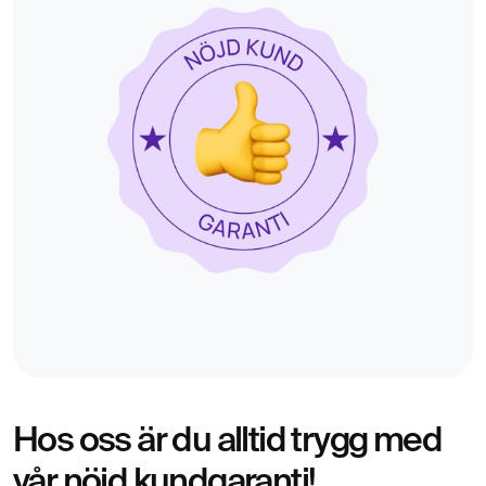
MR Buk
6 995 kr
Magnetröntgen av buken
MR Halskärl Angio
9 195 kr
Magnetröntgen
MR Helkropp
18 795 kr
19 995 kr
Magnetröntgen
MR Helkropp Plus
21 000 kr
MR + blodprover
MR Helkropp Pro
23 900 kr
MR Helkropp + blodprover + EKG
Hos oss är du alltid trygg med
vår nöjd kundgaranti!