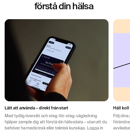
förstå din hälsa
Lätt att använda – direkt från start
Håll koll
Med tydlig översikt och steg-för-steg-vägledning
Följ dina
hjälper zample dig att förstå din hälsodata – utan att du
förändras
behöver ha medicinsk eller teknisk kunskap. Logga in
avvikelse