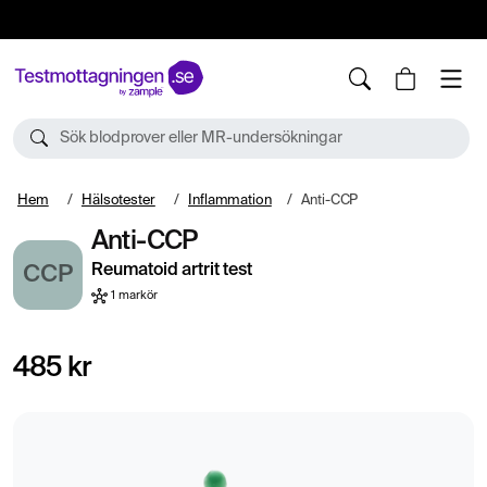
10%
TESTM10
Sök blodprover eller MR-undersökningar
Hem
Hälsotester
Inflammation
Anti-CCP
Anti-CCP
Reumatoid artrit test
CCP
1 markör
485 kr