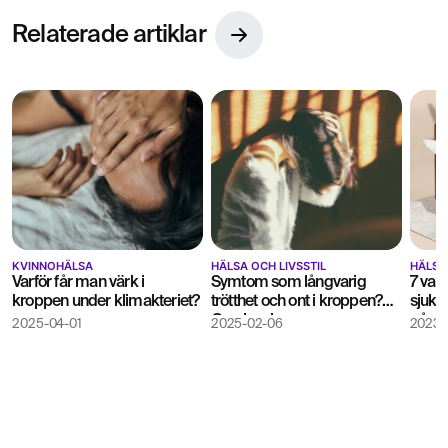
Relaterade artiklar
KVINNOHÄLSA
HÄLSA OCH LIVSSTIL
HÄLSA 
Varför får man värk i
Symtom som långvarig
7 van
kroppen under klimakteriet?
trötthet och ont i kroppen?
sjukd
Orsaken kan vara
påver
2025-04-01
2025-02-06
2023-
fibromyalgi
immu