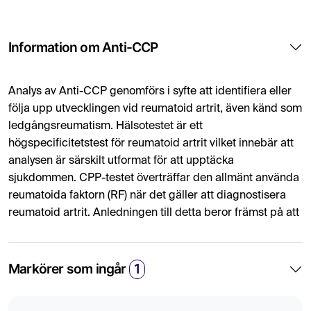
Information om Anti-CCP
Analys av Anti-CCP genomförs i syfte att identifiera eller
följa upp utvecklingen vid reumatoid artrit, även känd som
ledgångsreumatism. Hälsotestet är ett
högspecificitetstest för reumatoid artrit vilket innebär att
analysen är särskilt utformat för att upptäcka
sjukdommen. CPP-testet överträffar den allmänt använda
reumatoida faktorn (RF) när det gäller att diagnostisera
reumatoid artrit. Anledningen till detta beror främst på att
anti-CCP vanligtvis endast förekommer vid sjukdomen.
Varför ska jag göra ett test för anti-cpp?
Markörer som ingår
1
Reumatoid artrit är en autoimmun sjukdom som kan
orsaka smärta, svullnad och leddeformiteter. Förutsatt att