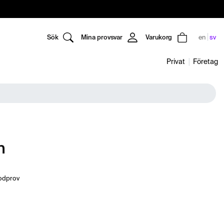
Sök
Mina provsvar
Varukorg
en
sv
Privat
Företag
n
odprov