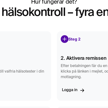
Hur fungerar det?
hälsokontroll – fyra e
Steg 2
2. Aktivera remissen
Efter betalningen får du en 
l valfria hälsotester i din
klicka på länken i mejlet, 
mottagning.
Logga in