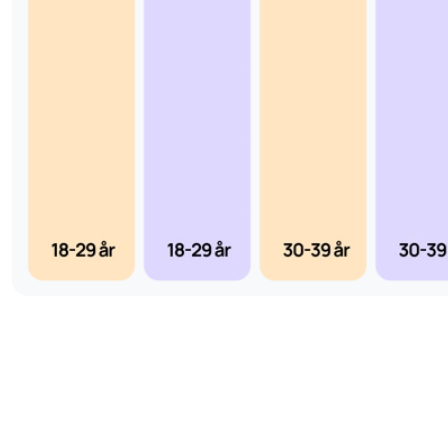
blodkärlen. Vid låga albuminnivåer kan vätska läcka ut i v
svullnad (ödem), vilket kan ses vid tillstånd som leversjukdom
Testet kan därför vara relevant för att utvärdera vätskebala
Vem bör testa sitt albuminvärde?
Personer med misstänkt njur- eller leversjukdom.
Diabetiker som vill övervaka sin njurfunktion.
Personer med symtom på vätskeretention eller ödem.
Individer som vill utvärdera sin näringsstatus och prote
De som genomför hormonella tester och vill få en mer k
hormonbalans.
Ett blodprov för P-Albumin ger viktig information om njur- o
kroppens vätskebalans och hormontransport. Testet är releva
insikt i dina njurar och om du kan vara påverkad av nedsatt 