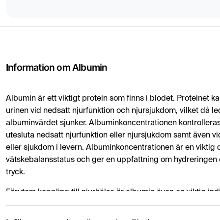
Information om Albumin
Albumin är ett viktigt protein som finns i blodet. Proteinet kan
urinen vid nedsatt njurfunktion och njursjukdom, vilket då lede
albuminvärdet sjunker. Albuminkoncentrationen kontrolleras f
utesluta nedsatt njurfunktion eller njursjukdom samt även 
eller sjukdom i levern. Albuminkoncentrationen är en viktig 
vätskebalansstatus och ger en uppfattning om hydreringen 
tryck.
Förutom koppling till njurhälsa är albumin även en viktig indi
leverfunktion. Misstanke om skador eller sjukdomar i levern
kontroll av albuminnivåerna. Detta test ger därmed en om