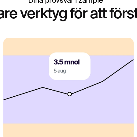
Dina provsvar i zample™
re verktyg för att förs