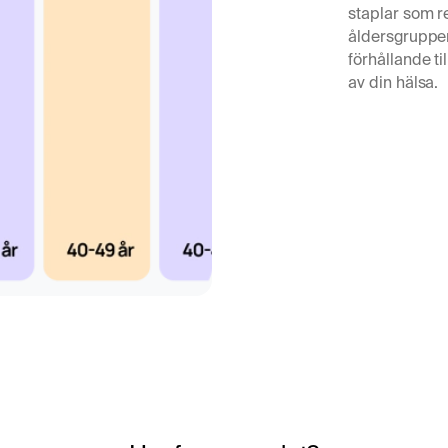
staplar som r
ävnaderna och orsaka
åldersgrupper.
 eller proteinbrist.
förhållande til
ns och näringsstatus.
av din hälsa.
inbalans.
omplett bild av sin
ch leverhälsa,
nt för dig som vill få
njurfunktion.