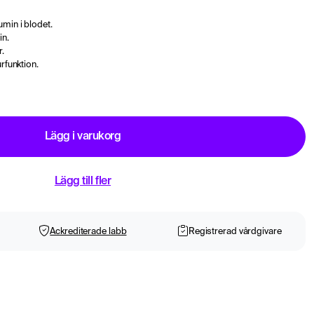
min i blodet.
in.
r.
urfunktion.
Lägg i varukorg
Lägg till fler
Ackrediterade labb
Registrerad vårdgivare
dprov på en mottagning nära dig.