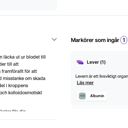
Markörer som ingår
1
 läcka ut ur blodet till
Lever (1)
r till att
ramförallt för att
Levern är ett livsviktigt org
vid misstanke om skada
energilagring. Den producer
Läs mer
del i kroppens
blodkoagulering och immunfö
och kolloidosmotiskt
leverns hälsa och funktion. 
Albumin
ALB
sjukdomstillstånd.
kator för din
 kan också motivera
fattande bedömning av