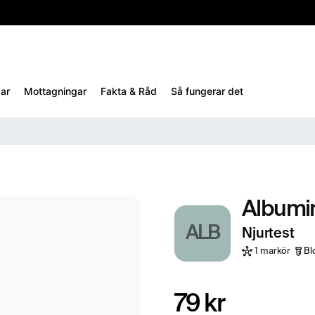
10%
TESTM10
ar
Mottagningar
Fakta & Råd
Så fungerar det
Albumi
ALB
Njurtest
1 markör
Bl
79 kr