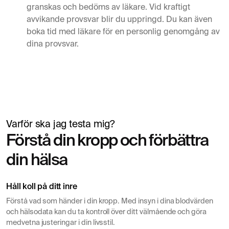
granskas och bedöms av läkare. Vid kraftigt
avvikande provsvar blir du uppringd. Du kan även
boka tid med läkare för en personlig genomgång av
dina provsvar.
Varför ska jag testa mig?
Simon Mäntylä
Förstå din kropp och förbättra
Lämnar blodprov inför hälsokontroll
din hälsa
Håll koll på ditt inre
Förstå vad som händer i din kropp. Med insyn i dina blodvärden
och hälsodata kan du ta kontroll över ditt välmående och göra
medvetna justeringar i din livsstil.