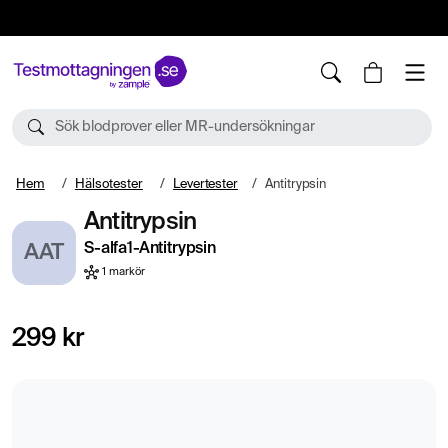
10%
TESTM10
Sök blodprover eller MR-undersökningar
Hem
Hälsotester
Levertester
Antitrypsin
Antitrypsin
S-alfa1-Antitrypsin
AAT
1 markör
299 kr