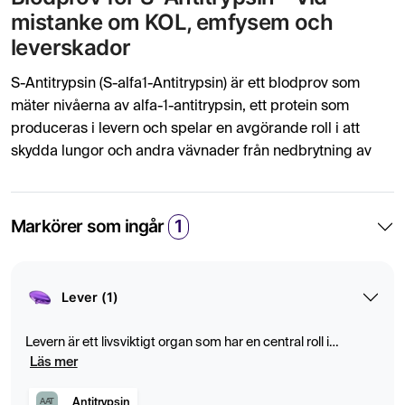
mistanke om KOL, emfysem och
leverskador
S-Antitrypsin (S-alfa1-Antitrypsin) är ett blodprov som
mäter nivåerna av alfa-1-antitrypsin, ett protein som
produceras i levern och spelar en avgörande roll i att
skydda lungor och andra vävnader från nedbrytning av
enzymet elastas. Testet är särskilt relevant för personer
genetisk alfa-1-
som röker med misstänkt
antitrypsinbrist
Markörer som ingår
1
, en ärftlig sjukdom som kan öka risken
KOL, emfysem och leverskador
för
.
När bör du testa S-Antitrypsin?
Lever (1)
Detta blodprov kan vara värdefullt för dig om du upplever
symtom eller har en medicinsk historia som tyder på att
Levern är ett livsviktigt organ som har en central roll i
ämnesomsättning, avgiftning och energilagring. Den
dina lungor eller din lever kan vara påverkade. Ett test
Läs mer
producerar enzymer och proteiner som är viktiga för
rekommenderas vid:
matsmältning, blodkoagulering och immunförsvar.
Antitrypsin
AAT