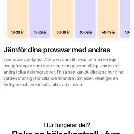
analysera S-Antitrypsin kan man få en indikation på om
din lunghälsa är extra utsatt och om vidare utredning
behövs.
Hur tolkas provsvar av S-Antitrypsin
Normala värden:
Indikerar att alfa-1-
antitrypsinnivåerna är inom referensintervallet och att
Jämför dina provsvar med andras
risken för genetisk brist är låg.
I vår provsvarstjänst Zample visas ditt resultat med en linje
Förhöjda värden:
Kan ses vid inflammation,
ovanpå staplar som representerar genomsnittliga värden för
infektion, östrogenbehandling eller leversjukdom.
andra i olika åldersgrupper. På så sätt kan du direkt se hur dina
Låga värden:
värden står sig i förhållande till andra i din ålder, vilket ger en
Kan tyda på alfa-1-antitrypsinbrist,
tydligare och mer intuitiv bild av din hälsa.
leversvikt eller sjukdomar där proteiner förloras, t.ex.
nefrotiskt syndrom.
vidare utredning
Vid låga värden kan
genom genetisk
SERPINA1-genen
analys av
och fenotypning vara
nödvändig för att bekräfta diagnosen.
Hur fungerar det?