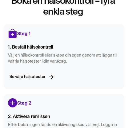
Boka en hälsokontroll – fyra
Att analysera S-Antitrypsin kan vara ett första steg i att
långvariga lung- och leversjukdomar
förstå din risk för
.
enkla steg
Om du har symtom som påverkar din andning, en
oförklarlig leversjukdom eller en genetisk riskfaktor, kan
detta test ge värdefull information för fortsatt utredning
Steg 1
och behandling.
1. Beställ hälsokontroll
Välj en hälsokontroll eller skapa din egen genom att lägga till
valfria hälsotester i din varukorg.
Se våra hälsotester
Steg 2
2. Aktivera remissen
Efter betalningen får du en aktiveringskod via mejl. Logga in