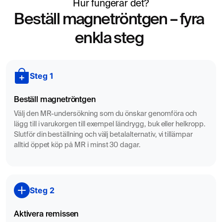
Hur fungerar det?
Beställ magnetröntgen – fyra
enkla steg
Långvarig smärta mellan skulderbladen eller i mitten
av ryggen
Steg 1
Stelhet eller nedsatt rörlighet i bröstryggen
Smärta vid djupandning eller vid rörelse av bröstkorg
Beställ magnetröntgen
och rygg
Välj den MR-undersökning som du önskar genomföra och
Utstrålande smärta från ryggen till bröstkorg eller
lägg till i varukorgen till exempel ländrygg, buk eller helkropp.
mage
Slutför din beställning och välj betalalternativ, vi tillämpar
Misstanke om diskbuktning, spondylit eller
alltid öppet köp på MR i minst 30 dagar.
kotkompression
Feber, oförklarlig viktminskning eller labavvikelser i
kombination med ryggsmärta
Steg 2
Utredning vid inflammatorisk ryggsjukdom eller känd
cancersjukdom
Aktivera remissen