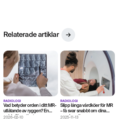
MR Hörselgång
4 995 kr
Magnetkameraundersökning av porus
Relaterade artiklar
MR Lever
6 795 kr
MR-undersökning av levern
MR Lilla bäckenet (gyn)
7 695 kr
Magnetröntgen
MR Njurar
6 195 kr
MR-undersökning av njurarna
RADIOLOGI
RADIOLOGI
Vad betyder orden i ditt MR-
Slipp långa vårdköer för MR
MR Plexus brachialis
6 395 kr
utlåtande av ryggen? En
– få svar snabbt om dina
Magnetröntgen
guide för patienter
ryggbesvär
2026-02-10
2025-11-13