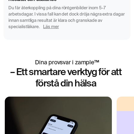
ryggraden
Du får återkoppling på dina röntgenbilder inom 5-7
Spinal stenos – förträngning i ryggmärgskanalen som
arbetsdagar. I vissa fall kan det dock dröja några extra dagar
kan ge neurologiska symtom
innan samtliga resultat är klara och granskade av
specialistläkare.
Läs mer
Boka MR Bröstrygg – få remiss direkt
En MR-undersökning av bröstryggen hjälper till att
förklara orsaken till dina ryggbesvär och ger underlag för
rätt behandling. Undersökningen är helt smärtfri, tar cirka
20–30 minuter och utförs utan strålning. Vi utfärdar
Dina provsvar i zample™
remiss i samband med din beställning, och du får ett
– Ett smartare verktyg för att
utlåtande från en specialistläkare inom några dagar efter
förstå din hälsa
att undersökningen är genomförd.