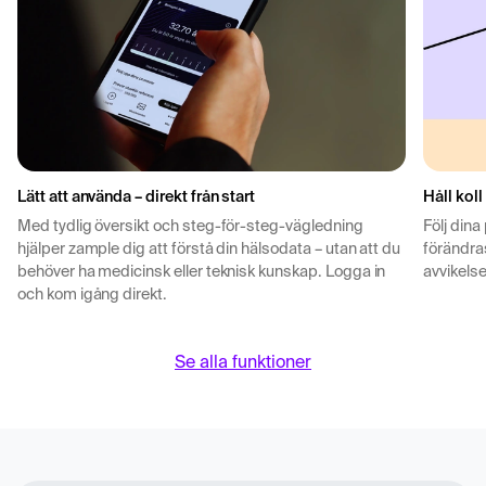
Lätt att använda – direkt från start
Håll koll
Med tydlig översikt och steg-för-steg-vägledning
Följ dina
hjälper zample dig att förstå din hälsodata – utan att du
förändras
behöver ha medicinsk eller teknisk kunskap. Logga in
avvikelse
och kom igång direkt.
Se alla funktioner