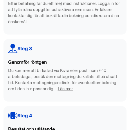
MR är särskilt värdefullt när röntgen eller CT inte kunnat
Efter betalning får du ett mejl med instruktioner. Logga in för
förklara symtomen, eller när man behöver kartlägga
att fylla i dina uppgifter och aktivera remissen. En läkare
förändringar i ryggmärg, diskar och mjukdelar inför vidare
kontaktar dig för att bekräfta din bokning och diskutera dina
önskemål.
behandling eller operation.
MR används ofta vid misstanke om följande tillstånd
i bröstryggen
Steg 3
Diskbuktning eller diskbråck – även om ovanligt i
bröstryggen, kan det orsaka lokal smärta eller
Genomför röntgen
påverka ryggmärg
Du kommer att bli kallad via Kivra eller post inom 7–10
Inflammation – t.ex. vid spondylit eller ankyloserande
arbetsdagar, besök den mottagning du kallats till på utsatt
spondylit (Bechterews sjukdom)
tid. Kontakta mottagningen direkt för eventuell ombokning
Kotkompression – vanligt hos äldre eller vid
om tiden inte passar dig.
Läs mer
benskörhet
Tumörer eller metastaser – särskilt vid känd
cancersjukdom
Steg 4
Infektioner – såsom spondylit eller diskit
Strukturella missbildningar eller deformiteter i
Resultat och utlåtande