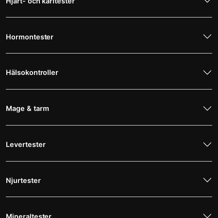
Hjärt- och kärltester
MR Underben
4 695 kr
Hormontester
Magnetröntgen
MR Överarmen
4 495 kr
Hälsokontroller
Magnetröntgen
Mage & tarm
Levertester
Njurtester
Mineraltester