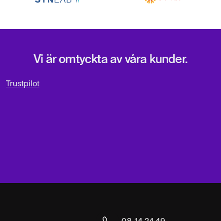
MR Armbåge
4 495 kr
Magnetröntgen
MR Axel
4 495 kr
Magnetröntgen
Vi är omtyckta av våra kunder.
Trustpilot
MR Bröstkorg
6 795 kr
Magnetröntgen
MR Bröstryggen
4 995 kr
Magnetröntgen
MR Fotled
5 195 kr
Magnetröntgen
MR Fot
5 195 kr
Magnetröntgen