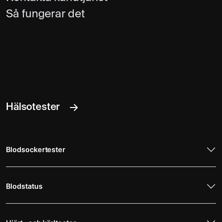
5 395 kr
Magnetröntgen
Så fungerar det
MR Sacroiliacaleder
4 495 kr
Magnetröntgen
MR Sinus
6 495 kr
Magnetröntgen
Hälsotester
MR Skallbas
4 495 kr
Magnetröntgen
Blodsockertester
MR Skulderblad
5 595 kr
Magnetröntgen
Blodstatus
MR Underarm
3 795 kr
Magnetröntgen