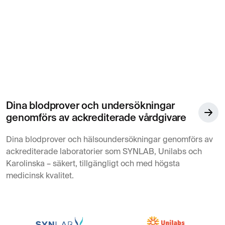
MR Prostata
7 295 kr
Magnetröntgen
MR Tunntarm
7 295 kr
Magnetröntgen
MR Öron
5 395 kr
Magnetröntgen
Dina blodprover och undersökningar
genomförs av ackrediterade vårdgivare
Dina blodprover och hälsoundersökningar genomförs av
SKELETT & LEDER
ackrediterade laboratorier som SYNLAB, Unilabs och
Karolinska – säkert, tillgängligt och med högsta
medicinsk kvalitet.
MR Ansikte
5 795 kr
Magnetröntgen