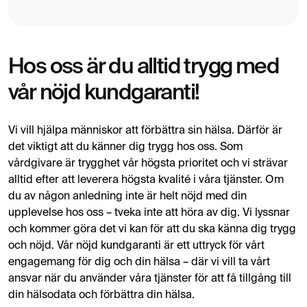
MR Helkropp Pro
23 900 kr
MR Helkropp + blodprover + EKG
Hos oss är du alltid trygg med
vår nöjd kundgaranti!
MR Helrygg
13 995 kr
Magnetröntgen
Vi vill hjälpa människor att förbättra sin hälsa. Därför är
det viktigt att du känner dig trygg hos oss. Som
MR Hjärna
6 500 kr
6 795 kr
vårdgivare är trygghet vår högsta prioritet och vi strävar
Magnetröntgen
alltid efter att leverera högsta kvalité i våra tjänster. Om
du av någon anledning inte är helt nöjd med din
upplevelse hos oss – tveka inte att höra av dig. Vi lyssnar
MR Hjärna demens
5 299 kr
Magnetröntgen
och kommer göra det vi kan för att du ska känna dig trygg
och nöjd. Vår nöjd kundgaranti är ett uttryck för vårt
engagemang för dig och din hälsa – där vi vill ta vårt
MR Hypofys
4 495 kr
ansvar när du använder våra tjänster för att få tillgång till
Magnetröntgen
din hälsodata och förbättra din hälsa.