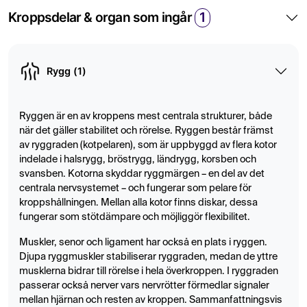
Med en magnetkameraundersökning (MR) av bröstryggen
Kroppsdelar & organ som ingår
1
får du en mycket noggrann bild av kotor, diskar, ryggmärg,
nervrötter och omgivande mjukdelar. MR är en
strålningsfri och smärtfri metod som lämpar sig särskilt
Rygg (1)
väl vid långvarig eller oförklarlig smärta mellan
skulderbladen, svårigheter att ta djupa andetag,
Ryggen är en av kroppens mest centrala strukturer, både
misstanke om inflammation, eller om andra utredningar
när det gäller stabilitet och rörelse. Ryggen består främst
inte gett tydliga svar.
av ryggraden (kotpelaren), som är uppbyggd av flera kotor
indelade i halsrygg, bröstrygg, ländrygg, korsben och
När rekommenderas en MR-undersökning av
svansben. Kotorna skyddar ryggmärgen – en del av det
bröstryggen?
centrala nervsystemet – och fungerar som pelare för
kroppshållningen. Mellan alla kotor finns diskar, dessa
MR av bröstryggen rekommenderas vid ihållande eller
fungerar som stötdämpare och möjliggör flexibilitet.
återkommande smärta i bröstryggen, särskilt om den inte
förbättras med vila eller behandling. Den är också viktig
Muskler, senor och ligament har också en plats i ryggen.
vid misstanke om kotkompression, inflammation,
Djupa ryggmuskler stabiliserar ryggraden, medan de yttre
musklerna bidrar till rörelse i hela överkroppen. I ryggraden
diskbuktning, eller påverkan på ryggmärgen. Eftersom
passerar också nerver vars nervrötter förmedlar signaler
bröstryggen sällan är föremål för överrörlighet, kan
mellan hjärnan och resten av kroppen. Sammanfattningsvis
symtom här vara tecken på underliggande sjukdom som