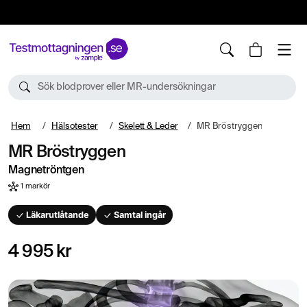
10%
TESTM10
Sök blodprover eller MR-undersökningar
Hem
Hälsotester
Skelett & Leder
MR Bröstryggen
MR Bröstryggen
Magnetröntgen
1 markör
Läkarutlåtande
Samtal ingår
4 995 kr