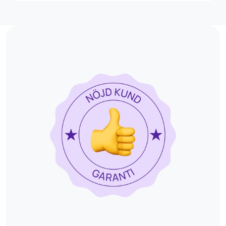
9 195 kr
Magnetröntgen
MR Bukspottkörtel
6 495 kr
Magnetröntgen
MR Buk
6 995 kr
Magnetröntgen av buken
MR Halskärl Angio
9 195 kr
Magnetröntgen
MR Helkropp
18 795 kr
19 995 kr
Magnetröntgen
MR Helkropp Plus
21 000 kr
MR + blodprover