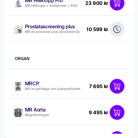
MR Helkropp Pro
23 900 kr
MR Helkropp + blodprover + EKG
Prostatascreening plus
10 599 kr
MR av prostatan plus (Stockholm3)
ORGAN
MRCP
7 695 kr
MR av gallvägar och bukspottkörtel
MR Aorta
9 495 kr
Magnetröntgen
MR Bröstkörtlar