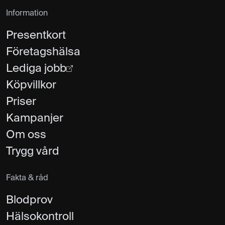
Information
MR Helkropp Plus
21 000 kr
MR + blodprover
Presentkort
Företagshälsa
MR Helkropp Pro
23 900 kr
Lediga jobb
MR Helkropp + blodprover + EKG
Köpvillkor
Priser
MR Helrygg
13 995 kr
Magnetröntgen
Kampanjer
Om oss
MR Hälsena
Trygg vård
3 295 kr
Magnetröntgen
Fakta & råd
MR Höftled & bäcken
5 795 kr
Blodprov
Magnetröntgen
Hälsokontroll