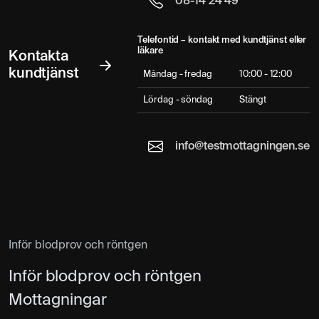
08-14 24 49
Telefontid – kontakt med kundtjänst eller
MR Halsrygg
5 395 kr
läkare
Kontakta
Magnetröntgen
kundtjänst
Måndag - fredag
10:00 - 12:00
Lördag - söndag
Stängt
MR Hals
6 195 kr
Magnetröntgen av halsen
info@testmottagningen.se
MR Handled
4 495 kr
Magnetröntgen
MR Hand
4 195 kr
Magnetröntgen
Inför blodprov och röntgen
Inför blodprov och röntgen
MR Helkropp
18 795 kr
19 995 kr
Mottagningar
Magnetröntgen