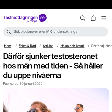
10%
TESTM10
Sök blodprover eller MR-undersökningar
Hem
Fakta & Råd
Artiklar
Hälsa och livsstil
Därför sjunker testosteronet 
Därför sjunker testosteronet
hos män med tiden - Så håller
du uppe nivåerna
Publicerad
30 januari 2025