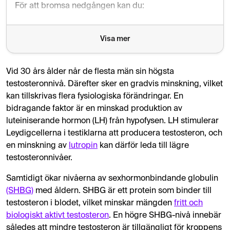
För att bromsa nedgången kan du:
Träna styrketräning och vara fysiskt aktiv
Visa mer
Prioritera sömn och stresshantering
Äta näringsrik mat med zink, magnesium och vitamin
Vid 30 års ålder når de flesta män sin högsta
testosteronnivå. Därefter sker en gradvis minskning, vilket
Kontrollera dina testosteronnivåer regelbundet med
kan tillskrivas flera fysiologiska förändringar. En
bidragande faktor är en minskad produktion av
Om nivåerna är låga trots livsstilsförändringar kan medici
luteiniserande hormon (LH) från hypofysen. LH stimulerar
Leydigcellerna i testiklarna att producera testosteron, och
en minskning av
lutropin
kan därför leda till lägre
testosteronnivåer.
Samtidigt ökar nivåerna av sexhormonbindande globulin
(SHBG)
med åldern. SHBG är ett protein som binder till
testosteron i blodet, vilket minskar mängden
fritt och
biologiskt aktivt testosteron
. En högre SHBG-nivå innebär
således att mindre testosteron är tillgängligt för kroppens