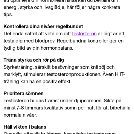
att optimera din hormonella hälsa kan du behålla din
energi, styrka och livsglädje, här följer några konkreta
tips.
Kontrollera dina nivåer regelbundet
Det enda sättet att veta om ditt
testosteron
är lågt är att
testa dig med blodprov. Regelbundna kontroller ger en
tydlig bild av din hormonbalans.
Träna styrka och rör på dig
Styrketräning, särskilt basövningar som knäböj och
marklyft, stimulerar testosteronproduktionen. Även HIIT-
träning kan ha en positiv effekt.
Prioritera sömnen
Testosteron bildas främst under djupsömnen. Sikta på
minst 7–8 timmars kvalitativ sömn per natt för att bibehålla
normala nivåer.
Håll vikten i balans