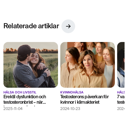
Relaterade artiklar
HÄLSA OCH LIVSSTIL
KVINNOHÄLSA
HÄLSA 
Erektil dysfunktion och
Testosterons påverkan för
7 van
testosteronbrist – när
kvinnor i klimakteriet
testo
hormoner påverkar
2025-11-04
2024-10-23
2024-
potensen