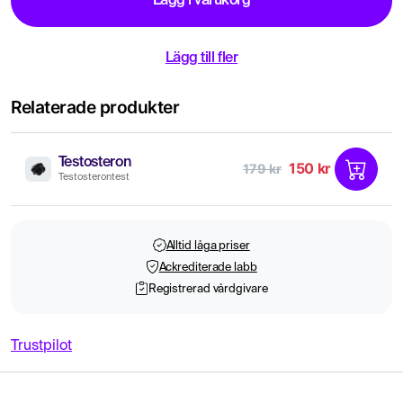
Lägg i varukorg
Lägg till fler
Relaterade produkter
Testosteron
150 kr
179 kr
Testosterontest
Alltid låga priser
Ackrediterade labb
Registrerad vårdgivare
Trustpilot