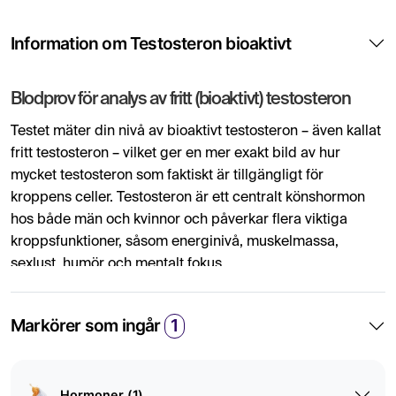
Information om Testosteron bioaktivt
Blodprov för analys av fritt (bioaktivt) testosteron
Testet mäter din nivå av bioaktivt testosteron – även kallat
fritt testosteron – vilket ger en mer exakt bild av hur
mycket testosteron som faktiskt är tillgängligt för
kroppens celler. Testosteron är ett centralt könshormon
hos både män och kvinnor och påverkar flera viktiga
kroppsfunktioner, såsom energinivå, muskelmassa,
sexlust, humör och mentalt fokus.
Den största delen av testosteronet i blodet är bundet till
Markörer som ingår
1
proteiner, främst könshormonbindande globulin (SHBG)
och albumin, vilket gör det inaktivt. Den fria andelen, som
normalt utgör cirka 1–2 % av det totala testosteronet, är
däremot biologiskt aktiv och kan tas upp direkt av
Hormoner (1)