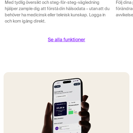
Med tydlig översikt och steg-för-steg-vägledning
Följ dina
hjälper zample dig att förstå din hälsodata – utan att du
förändras
behöver ha medicinsk eller teknisk kunskap. Logga in
avvikelse
och kom igång direkt.
Se alla funktioner