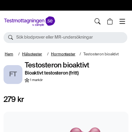
10%
TESTM10
Sök blodprover eller MR-undersökningar
Hem
Hälsotester
Hormontester
Testosteron bioaktivt
Testosteron bioaktivt
Bioaktivt testosteron (fritt)
FT
1 markör
279 kr