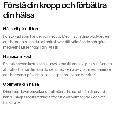
Förstå din kropp och förbättra
Lämnar blodprov inför hälsokontroll
din hälsa
Håll koll på ditt inre
Förstå vad som händer i din kropp. Med insyn i dina blodvärden
och hälsodata kan du ta kontroll över ditt välmående och göra
medvetna justeringar i din livsstil.
Hälsosam kost
En balanserad kost är en av nycklarna till långsiktig hälsa. Genom
att följa dina värden kan du se hur nivåerna av vitaminer, mineraler
och hormoner påverkas – och anpassa kosten därefter.
Optimera din hälsa
Dina livsstilsval påverkar din allmänna hälsa, utifrån dina värden
kan du skapa förutsättningar för ett ökat välmående – och ett
friskare liv.