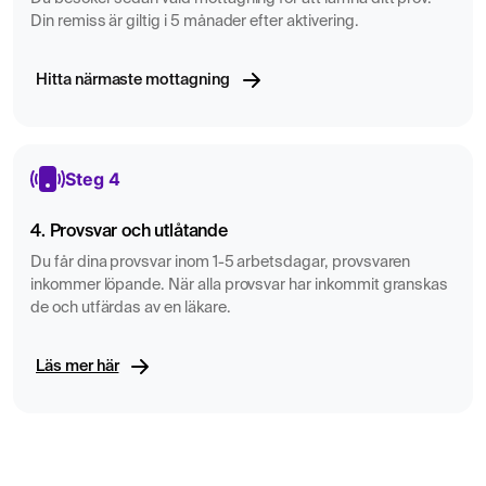
Din remiss är giltig i 5 månader efter aktivering.
en djupare insikt i hur hormonerna faktiskt fungerar i din
kropp – något som total testosteron inte alltid visar. Ett
Hitta närmaste mottagning
perfekt val för dig som vill följa upp symtom, optimera
träningseffekt, förbättra återhämtning eller utreda
hormonella obalanser.
Steg 4
4. Provsvar och utlåtande
Du får dina provsvar inom 1-5 arbetsdagar, provsvaren
inkommer löpande. När alla provsvar har inkommit granskas
de och utfärdas av en läkare.
Läs mer här