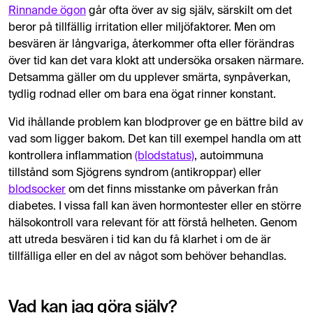
Rinnande ögon
går ofta över av sig själv, särskilt om det
beror på tillfällig irritation eller miljöfaktorer. Men om
besvären är långvariga, återkommer ofta eller förändras
över tid kan det vara klokt att undersöka orsaken närmare.
Detsamma gäller om du upplever smärta, synpåverkan,
tydlig rodnad eller om bara ena ögat rinner konstant.
Vid ihållande problem kan blodprover ge en bättre bild av
vad som ligger bakom. Det kan till exempel handla om att
kontrollera inflammation
(blodstatus)
, autoimmuna
tillstånd som Sjögrens syndrom (antikroppar) eller
blodsocker
om det finns misstanke om påverkan från
diabetes. I vissa fall kan även hormontester eller en större
hälsokontroll vara relevant för att förstå helheten. Genom
att utreda besvären i tid kan du få klarhet i om de är
tillfälliga eller en del av något som behöver behandlas.
Vad kan jag göra själv?