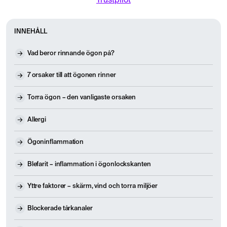
Trustpilot
INNEHÅLL
Vad beror rinnande ögon på?
7 orsaker till att ögonen rinner
Torra ögon – den vanligaste orsaken
Allergi
Ögoninflammation
Blefarit – inflammation i ögonlockskanten
Yttre faktorer – skärm, vind och torra miljöer
Blockerade tårkanaler