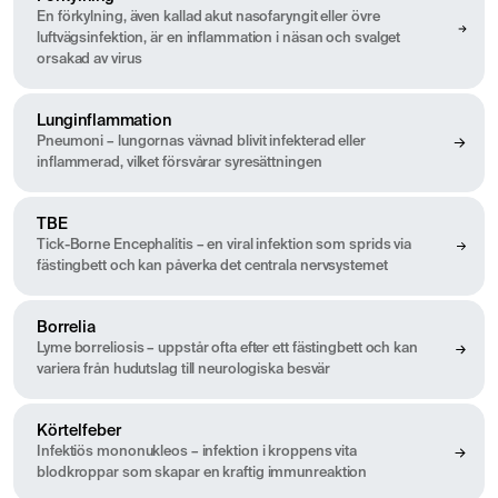
En förkylning, även kallad akut nasofaryngit eller övre
luftvägsinfektion, är en inflammation i näsan och svalget
orsakad av virus
Lunginflammation
Pneumoni – lungornas vävnad blivit infekterad eller
inflammerad, vilket försvårar syresättningen
TBE
Tick-Borne Encephalitis – en viral infektion som sprids via
fästingbett och kan påverka det centrala nervsystemet
Borrelia
Lyme borreliosis – uppstår ofta efter ett fästingbett och kan
variera från hudutslag till neurologiska besvär
Körtelfeber
Infektiös mononukleos – infektion i kroppens vita
blodkroppar som skapar en kraftig immunreaktion