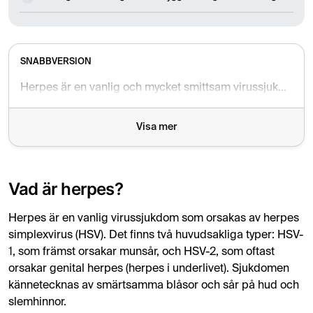
SNABBVERSION
Herpes är en vanlig och mycket smittsam virussjukdom orsakad av herpes simplexvirus (HSV). Det delas upp i HSV-1 (främst munsår) och HSV-2 (främst genital herpes). Sjukdomen kännetecknas av vätskefyllda blåsor och sår som kan vara smärtsamma. Det finns inget botemedel, men antivirala läkemedel kan effektivt lindra symtomen, förkorta utbrott och minska risken för smittspridning.
Visa mer
Vad är herpes?
Herpes är en vanlig virussjukdom som orsakas av herpes
simplexvirus (HSV). Det finns två huvudsakliga typer: HSV-
1, som främst orsakar munsår, och HSV-2, som oftast
orsakar genital herpes (herpes i underlivet). Sjukdomen
kännetecknas av smärtsamma blåsor och sår på hud och
slemhinnor.