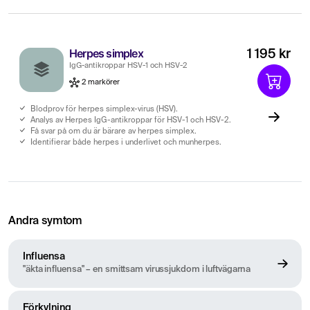
Herpes simplex
1 195 kr
IgG-antikroppar HSV-1 och HSV-2
2 markörer
Blodprov för herpes simplex-virus (HSV).
Analys av Herpes IgG-antikroppar för HSV-1 och HSV-2.
Få svar på om du är bärare av herpes simplex.
Identifierar både herpes i underlivet och munherpes.
Andra symtom
Influensa
"äkta influensa" – en smittsam virussjukdom i luftvägarna
Förkylning