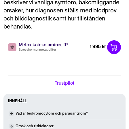
beskriver vi vanliga symtom, bakomliggande
orsaker, hur diagnosen ställs med blodprov
och bilddiagnostik samt hur tillstånden
behandlas.
Metoxikatekolaminer, fP
1 995 kr
Stresshormonmetaboliter
Trustpilot
INNEHÅLL
Vad är feokromocytom och paragangliom?
Orsak och riskfaktorer