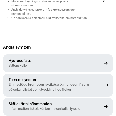
Mäter nedbrytningsprodukter av kroppens
stresshormoner.
Används vid misstanke om feokromocytom och
paragangliom.
Ger en känslig och stabil bild av katekolaminproduktion.
Andra symtom
Hydrocefalus
Vattenskalle
Turners syndrom
En medfödd kromosomavvikelse (X-monosomi) som
påverkar tillväxt och utveckling hos flickor
Sköldkörtelinflammation
Inflammation i sköldkörteln – även kallat tyreoidit