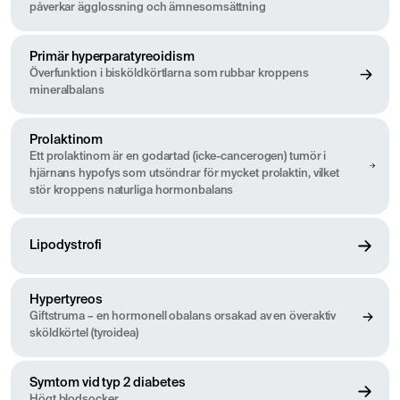
påverkar ägglossning och ämnesomsättning
Primär hyperparatyreoidism
Överfunktion i bisköldkörtlarna som rubbar kroppens
mineralbalans
Prolaktinom
Ett prolaktinom är en godartad (icke-cancerogen) tumör i
hjärnans hypofys som utsöndrar för mycket prolaktin, vilket
stör kroppens naturliga hormonbalans
Lipodystrofi
Hypertyreos
Giftstruma – en hormonell obalans orsakad av en överaktiv
sköldkörtel (tyroidea)
Symtom vid typ 2 diabetes
Högt blodsocker