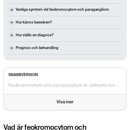
Vanliga symtom vid feokromocytom och paragangliom
Hur känns besvären?
Hur ställs en diagnos?
Prognos och behandling
SNABBVERSION
Feokromocytom och paragangliom är sällsynta hormonproducerande tumörer som utgår från kromaffina celler i binjurar eller längs det autonoma nervsystemet. Tumörerna kan producera stora mängder stresshormoner och orsaka symtom som plötsligt högt blodtryck, hjärtklappning, svettningar och huvudvärk. Många symtom misstolkas initialt som stress eller ångest. Diagnosen ställs främst med blodprov som mäter metoxikatekolaminer i kombination med bilddiagnostik. Behandlingen är oftast kirurgisk och prognosen är god vid tidig upptäckt.
Visa mer
Vad är feokromocytom och