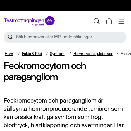
10%
TESTM10
Sök blodprover eller MR-undersökningar
Hem
Fakta & Råd
Symtom
Hormonella sjukdomar
Feokr
Feokromocytom och
paragangliom
Feokromocytom och paragangliom är
sällsynta hormonproducerande tumörer som
kan orsaka kraftiga symtom som högt
blodtryck, hjärtklappning och svettningar. Här