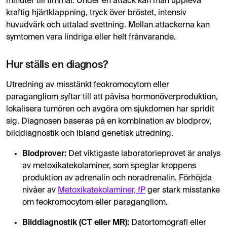
minuter till timmar. Under en attack kan man uppleva
kraftig hjärtklappning, tryck över bröstet, intensiv
huvudvärk och uttalad svettning. Mellan attackerna kan
symtomen vara lindriga eller helt frånvarande.
Hur ställs en diagnos?
Utredning av misstänkt feokromocytom eller
paragangliom syftar till att påvisa hormonöverproduktion,
lokalisera tumören och avgöra om sjukdomen har spridit
sig. Diagnosen baseras på en kombination av blodprov,
bilddiagnostik och ibland genetisk utredning.
Blodprover:
Det viktigaste laboratorieprovet är analys
av metoxikatekolaminer, som speglar kroppens
produktion av adrenalin och noradrenalin. Förhöjda
nivåer av
Metoxikatekolaminer, fP
ger stark misstanke
om feokromocytom eller paragangliom.
Bilddiagnostik (CT eller MR):
Datortomografi eller