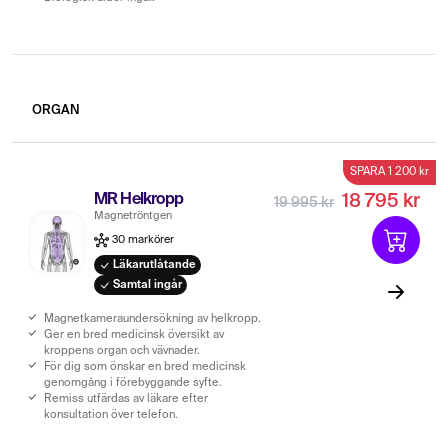
ORGAN
SPARA 1 200 kr
MR Helkropp
18 795 kr
19 995 kr
Magnetröntgen
30 markörer
Läkarutlåtande
Samtal ingår
Magnetkameraundersökning av helkropp.
Ger en bred medicinsk översikt av
kroppens organ och vävnader.
För dig som önskar en bred medicinsk
genomgång i förebyggande syfte.
Remiss utfärdas av läkare efter
konsultation över telefon.