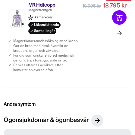
MR Helkropp
18 795 kr
19 995 kr
Magnetröntgen
30 markörer
Läkarutlåtande
Samtal ingår
Magnetkameraundersökning av helkropp.
Ger en bred medicinsk översikt av
kroppens organ och vävnader.
För dig som önskar en bred medicinsk
genomgång i förebyggande syfte.
Remiss utfärdas av läkare efter
konsultation över telefon.
Andra symtom
Ögonsjukdomar & ögonbesvär