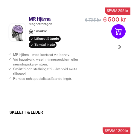
SPARA 295 kr
MR Hjärna
6 500 kr
6 795 kr
Magnetröntgen
1 markör
Läkarutlåtande
Samtal ingår
MR hjärna – med kontrast vid behov.
Vid huvudvärk, yrsel, minnesproblem eller
neurologiska symtom.
Smärtfri och strålningsfri – även vid akuta
tillstånd.
Remiss och specialistutlåtande ingår.
SKELETT & LEDER
SPARA 1 200 kr