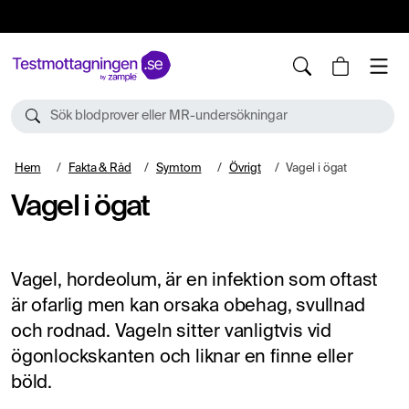
10%
TESTM10
Sök blodprover eller MR-undersökningar
Hem
Fakta & Råd
Symtom
Övrigt
Vagel i ögat
Vagel i ögat
Vagel, hordeolum, är en infektion som oftast
är ofarlig men kan orsaka obehag, svullnad
och rodnad. Vageln sitter vanligtvis vid
ögonlockskanten och liknar en finne eller
böld.