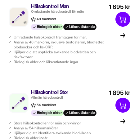
Hälsokontroll Man
1 695 kr
Omfattande hälsokontroll för män
48 markörer
Biologisk ålder
Läkarutlåtande
Omfattande hälsokontroll framtagen för män.
Analys av 48 markörer, inklusive testosteron, blodfetter,
blodsocker och hs-CRP.
Hjälper dig att upptäcka avvikande blodvärden och
riskfaktorer.
Biologisk ålder och läkarutlåtande ingår.
Hälsokontroll Stor
1 895 kr
Allmän hälsokontroll
54 markörer
Biologisk ålder
Läkarutlåtande
Stora hälsokontrollen för män och kvinnor.
Analys av 54 hälsomarkörer.
Hjälper dig att identifiera avvikande blodvärden.
Biologisk ålder ingår.