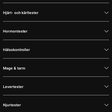
Hjärt- och kärltester
Hormontester
Hälsokontroller
Mage & tarm
Levertester
Njurtester