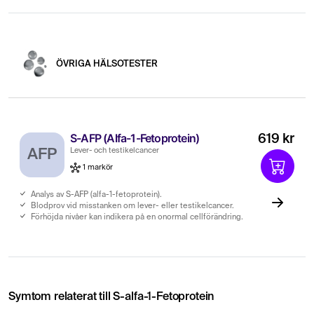
ÖVRIGA HÄLSOTESTER
S-AFP (Alfa-1-Fetoprotein)
619 kr
AFP
Lever- och testikelcancer
1 markör
Analys av S-AFP (alfa-1-fetoprotein).
Blodprov vid misstanken om lever- eller testikelcancer.
Förhöjda nivåer kan indikera på en onormal cellförändring.
Symtom relaterat till S-alfa-1-Fetoprotein