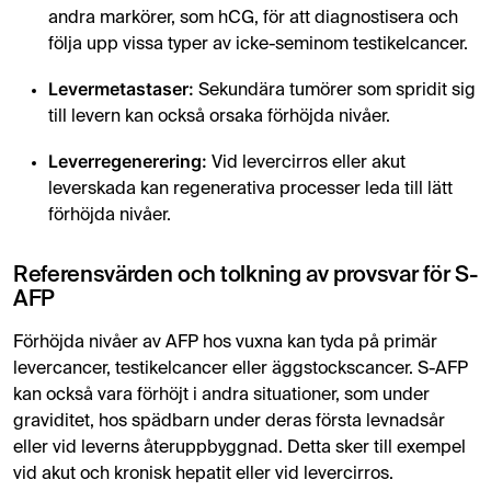
andra markörer, som hCG, för att diagnostisera och
följa upp vissa typer av icke-seminom testikelcancer.
Levermetastaser:
Sekundära tumörer som spridit sig
till levern kan också orsaka förhöjda nivåer.
Leverregenerering:
Vid levercirros eller akut
leverskada kan regenerativa processer leda till lätt
förhöjda nivåer.
Referensvärden och tolkning av provsvar för S-
AFP
Förhöjda nivåer av AFP hos vuxna kan tyda på primär
levercancer, testikelcancer eller äggstockscancer. S-AFP
kan också vara förhöjt i andra situationer, som under
graviditet, hos spädbarn under deras första levnadsår
eller vid leverns återuppbyggnad. Detta sker till exempel
vid akut och kronisk hepatit eller vid levercirros.