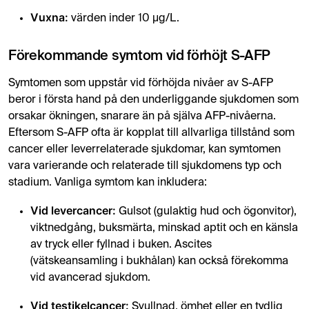
Vuxna:
värden inder 10 µg/L.
Förekommande symtom vid förhöjt S-AFP
Symtomen som uppstår vid förhöjda nivåer av S-AFP
beror i första hand på den underliggande sjukdomen som
orsakar ökningen, snarare än på själva AFP-nivåerna.
Eftersom S-AFP ofta är kopplat till allvarliga tillstånd som
cancer eller leverrelaterade sjukdomar, kan symtomen
vara varierande och relaterade till sjukdomens typ och
stadium. Vanliga symtom kan inkludera:
Vid levercancer:
Gulsot (gulaktig hud och ögonvitor),
viktnedgång, buksmärta, minskad aptit och en känsla
av tryck eller fyllnad i buken. Ascites
(vätskeansamling i bukhålan) kan också förekomma
vid avancerad sjukdom.
Vid testikelcancer:
Svullnad, ömhet eller en tydlig