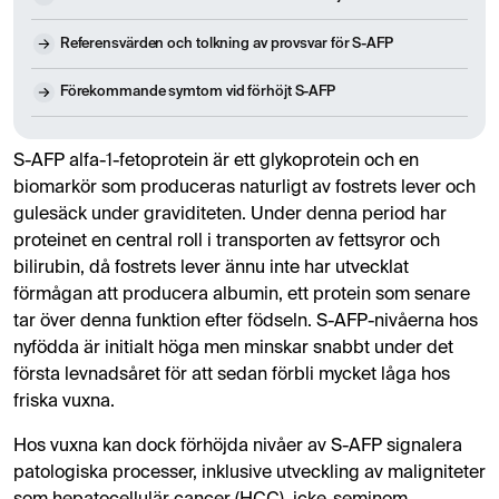
Referensvärden och tolkning av provsvar för S-AFP
Förekommande symtom vid förhöjt S-AFP
S-AFP alfa-1-fetoprotein är ett glykoprotein och en
biomarkör som produceras naturligt av fostrets lever och
gulesäck under graviditeten. Under denna period har
proteinet en central roll i transporten av fettsyror och
bilirubin, då fostrets lever ännu inte har utvecklat
förmågan att producera albumin, ett protein som senare
tar över denna funktion efter födseln. S-AFP-nivåerna hos
nyfödda är initialt höga men minskar snabbt under det
första levnadsåret för att sedan förbli mycket låga hos
friska vuxna.
Hos vuxna kan dock förhöjda nivåer av S-AFP signalera
patologiska processer, inklusive utveckling av maligniteter