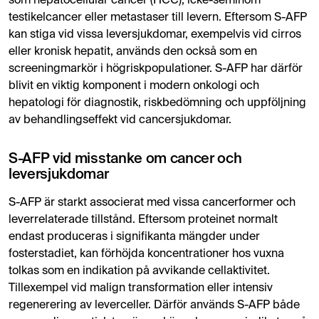
som hepatocellulär cancer (HCC), icke-seminom
testikelcancer eller metastaser till levern. Eftersom S-AFP
kan stiga vid vissa leversjukdomar, exempelvis vid cirros
eller kronisk hepatit, används den också som en
screeningmarkör i högriskpopulationer. S-AFP har därför
blivit en viktig komponent i modern onkologi och
hepatologi för diagnostik, riskbedömning och uppföljning
av behandlingseffekt vid cancersjukdomar.
S-AFP vid misstanke om cancer och
leversjukdomar
S-AFP är starkt associerat med vissa cancerformer och
leverrelaterade tillstånd. Eftersom proteinet normalt
endast produceras i signifikanta mängder under
fosterstadiet, kan förhöjda koncentrationer hos vuxna
tolkas som en indikation på avvikande cellaktivitet.
Tillexempel vid malign transformation eller intensiv
regenerering av leverceller. Därför används S-AFP både