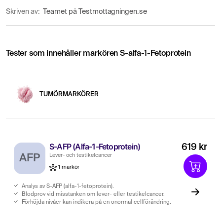
Skriven av:
Teamet på Testmottagningen.se
Tester som innehåller markören S-alfa-1-Fetoprotein
TUMÖRMARKÖRER
S-AFP (Alfa-1-Fetoprotein)
619 kr
AFP
Lever- och testikelcancer
1 markör
Analys av S-AFP (alfa-1-fetoprotein).
Blodprov vid misstanken om lever- eller testikelcancer.
Förhöjda nivåer kan indikera på en onormal cellförändring.