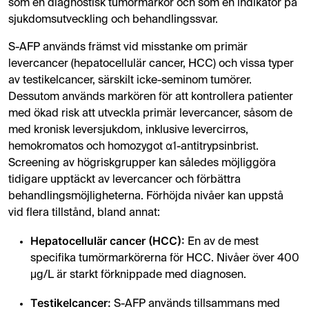
som en diagnostisk tumörmarkör och som en indikator på
sjukdomsutveckling och behandlingssvar.
S-AFP används främst vid misstanke om primär
levercancer (hepatocellulär cancer, HCC) och vissa typer
av testikelcancer, särskilt icke-seminom tumörer.
Dessutom används markören för att kontrollera patienter
med ökad risk att utveckla primär levercancer, såsom de
med kronisk leversjukdom, inklusive levercirros,
hemokromatos och homozygot α1-antitrypsinbrist.
Screening av högriskgrupper kan således möjliggöra
tidigare upptäckt av levercancer och förbättra
behandlingsmöjligheterna. Förhöjda nivåer kan uppstå
vid flera tillstånd, bland annat:
Hepatocellulär cancer (HCC):
En av de mest
specifika tumörmarkörerna för HCC. Nivåer över 400
µg/L är starkt förknippade med diagnosen.
Testikelcancer:
S-AFP används tillsammans med