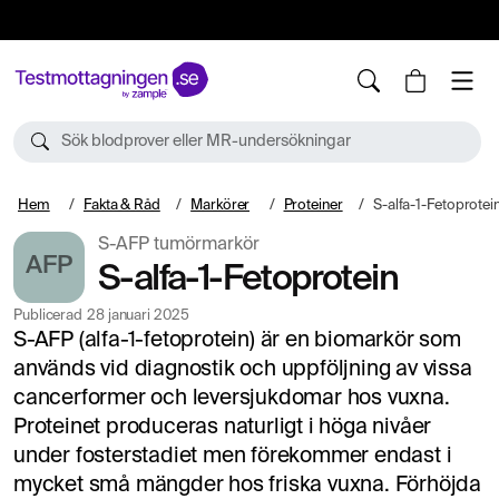
10%
TESTM10
Sök blodprover eller MR-undersökningar
Hem
Fakta & Råd
Markörer
Proteiner
S-alfa-1-Fetoprotei
S-AFP tumörmarkör
AFP
S-alfa-1-Fetoprotein
Publicerad
28 januari 2025
S-AFP (alfa-1-fetoprotein) är en biomarkör som
används vid diagnostik och uppföljning av vissa
cancerformer och leversjukdomar hos vuxna.
Proteinet produceras naturligt i höga nivåer
under fosterstadiet men förekommer endast i
mycket små mängder hos friska vuxna. Förhöjda