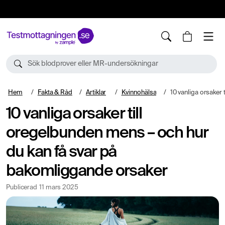
10%
TESTM10
Sök blodprover eller MR-undersökningar
Hem
Fakta & Råd
Artiklar
Kvinnohälsa
10 vanliga orsaker till oregelbunden mens – och 
10 vanliga orsaker till
oregelbunden mens – och hur
du kan få svar på
bakomliggande orsaker
Publicerad
11 mars 2025