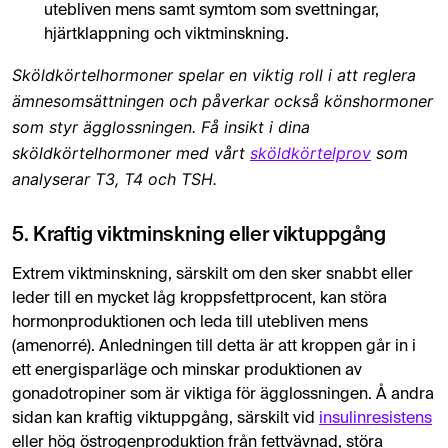
utebliven mens samt symtom som svettningar,
hjärtklappning och viktminskning.
Sköldkörtelhormoner spelar en viktig roll i att reglera
ämnesomsättningen och påverkar också könshormoner
som styr ägglossningen. Få insikt i dina
sköldkörtelhormoner med vårt
sköldkörtelprov
som
analyserar T3, T4 och TSH.
5. Kraftig viktminskning eller viktuppgång
Extrem viktminskning, särskilt om den sker snabbt eller
leder till en mycket låg kroppsfettprocent, kan störa
hormonproduktionen och leda till utebliven mens
(amenorré). Anledningen till detta är att kroppen går in i
ett energisparläge och minskar produktionen av
gonadotropiner som är viktiga för ägglossningen. Å andra
sidan kan kraftig viktuppgång, särskilt vid
insulinresistens
eller hög östrogenproduktion från fettvävnad, störa