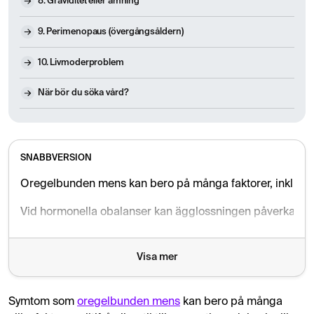
8. Graviditet eller amning
9. Perimenopaus (övergångsåldern)
10. Livmoderproblem
När bör du söka vård?
SNABBVERSION
Oregelbunden mens kan bero på många faktorer, inklusive h
Vid hormonella obalanser kan ägglossningen påverkas, vi
Visa mer
Symtom som
oregelbunden mens
kan bero på många