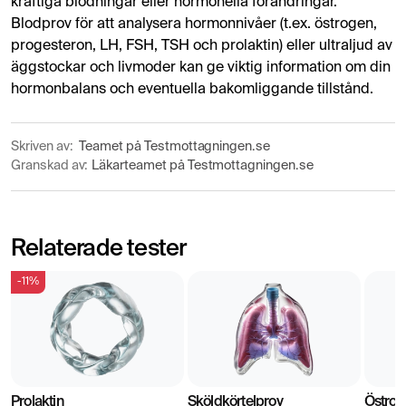
kraftiga blödningar eller hormonella förändringar.
Blodprov för att analysera hormonnivåer (t.ex. östrogen,
progesteron, LH, FSH, TSH och prolaktin) eller ultraljud av
äggstockar och livmoder kan ge viktig information om din
hormonbalans och eventuella bakomliggande tillstånd.
Skriven av:
Teamet på Testmottagningen.se
Granskad av:
Läkarteamet på Testmottagningen.se
Relaterade tester
-11%
Prolaktin
Sköldkörtelprov
Östrog