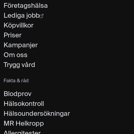
Företagshälsa
Lediga jobb
Köpvillkor
Priser
Kampanjer
Om oss
Trygg vård
Fakta & råd
Blodprov
Hälsokontroll
Hälsoundersökningar
MR Helkropp
Allergitester