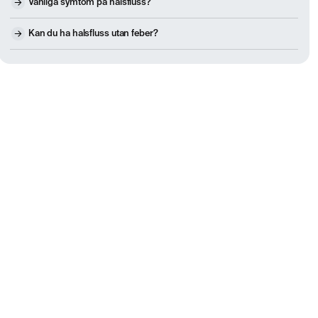
Vanliga symtom på halsfluss?
Kan du ha halsfluss utan feber?