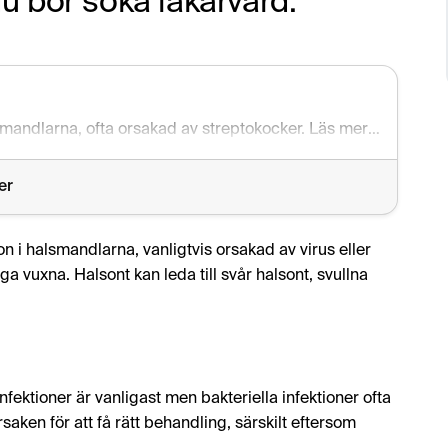
 bör söka läkarvård.
Halsfluss eller tonsillit är en smärtsam inflammation i halsmandlarna, ofta orsakad av streptokocker. Läs mer om behandling och hur du utreder långvariga problem.
er
on i halsmandlarna, vanligtvis orsakad av virus eller
unga vuxna. Halsont kan leda till svår halsont, svullna
nfektioner är vanligast men bakteriella infektioner ofta
rsaken för att få rätt behandling, särskilt eftersom