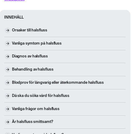
INNEHÅLL
Orsaker till halsfluss
Vanliga symtom på halsfluss
Diagnos av halsfluss
Behandling av halsfluss
Blodprov för långvarig eller återkommande halsfluss
Då ska du söka vård för halsfluss
Vanliga frågor om halsfluss
Är halsfluss smittsamt?