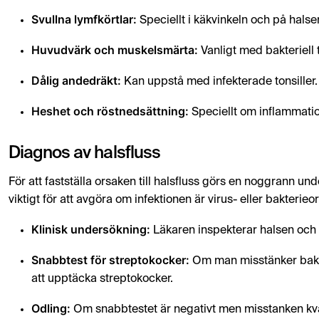
Svullna lymfkörtlar:
Speciellt i käkvinkeln och på halse
Huvudvärk och muskelsmärta:
Vanligt med bakteriell to
Dålig andedräkt:
Kan uppstå med infekterade tonsiller.
Heshet och röstnedsättning:
Speciellt om inflammation
Diagnos av halsfluss
För att fastställa orsaken till halsfluss görs en noggrann u
viktigt för att avgöra om infektionen är virus- eller bakterieo
Klinisk undersökning:
Läkaren inspekterar halsen och to
Snabbtest för streptokocker:
Om man misstänker bakteri
att upptäcka streptokocker.
Odling:
Om snabbtestet är negativt men misstanken kvar