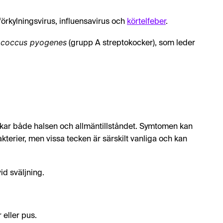
förkylningsvirus, influensavirus och
körtelfeber
.
ococcus pyogenes
(grupp A streptokocker), som leder
rkar både halsen och allmäntillståndet. Symtomen kan
kterier, men vissa tecken är särskilt vanliga och kan
id sväljning.
 eller pus.