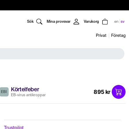
Sök
Mina provsvar
Varukorg
en
sv
Privat
Företag
Körtelfeber
895 kr
EBI
EB-virus antikroppar
Trustpilot