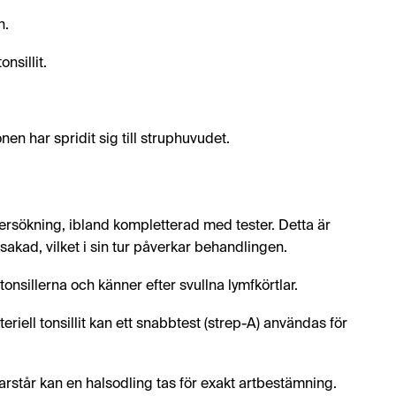
n.
nsillit.
en har spridit sig till struphuvudet.
ndersökning, ibland kompletterad med tester. Detta är
rsakad, vilket i sin tur påverkar behandlingen.
nsillerna och känner efter svullna lymfkörtlar.
ell tonsillit kan ett snabbtest (strep-A) användas för
står kan en halsodling tas för exakt artbestämning.