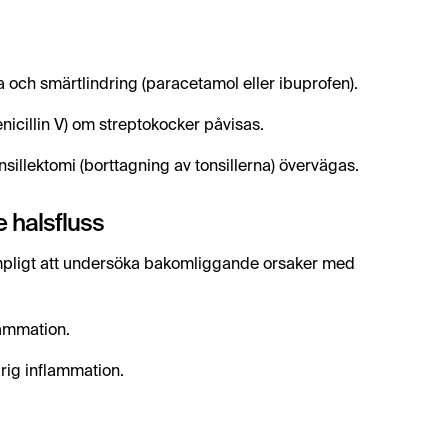
a och smärtlindring (paracetamol eller ibuprofen).
enicillin V) om streptokocker påvisas.
sillektomi (borttagning av tonsillerna) övervägas.
 halsfluss
ämpligt att undersöka bakomliggande orsaker med
lammation.
rig inflammation.