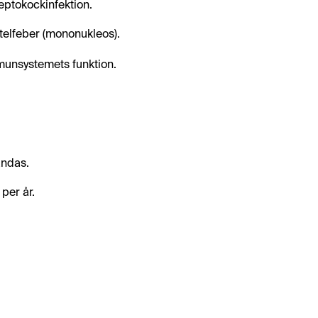
eptokockinfektion.
telfeber (mononukleos).
unsystemets funktion.
andas.
per år.