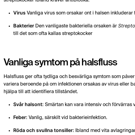
streptokocker ibland kräver antibiotika.
Virus
Vanliga virus som orsakar ont i halsen inkluderar 
Bakterier
Strept
Den vanligaste bakteriella orsaken är
till det som ofta kallas streptokocker
Vanliga symtom på halsfluss
Halsfluss ger ofta tydliga och besvärliga symtom som påve
variera beroende på om infektionen orsakas av virus eller ba
hjälpa till att identifiera tillståndet.
Svår halsont:
Smärtan kan vara intensiv och förvärras v
Feber:
Vanlig, särskilt vid bakterieinfektion.
Röda och svullna tonsiller:
Ibland med vita avlagringar