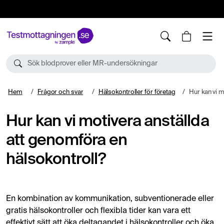
10%
TESTM10
Sök blodprover eller MR-undersökningar
Hem
Frågor och svar
Hälsokontroller för företag
Hur kan vi motivera 
Hur kan vi motivera anställda
att genomföra en
hälsokontroll?
En kombination av kommunikation, subventionerade eller
gratis hälsokontroller och flexibla tider kan vara ett
effektivt sätt att öka deltagandet i hälsokontroller och öka