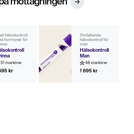
 på mottagningen
ed hälsokontroll
Omfattande
d hormoner för
hälsokontroll för
innor
män
lsokontroll
Hälsokontroll
vinna
Man
51 markörer
48 markörer
695 kr
1 695 kr