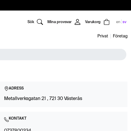
Sök
Mina provsvar
Varukorg
en
sv
Privat
Företag
ADRESS
Metallverksgatan 21 , 721 30 Västerås
KONTAKT
0737800334