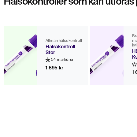
Hälsokontroller som kan utföras
Br
Allmän hälsokontroll
me
kv
Hälsokontroll
Hä
Stor
K
54 markörer
1 895 kr
1 