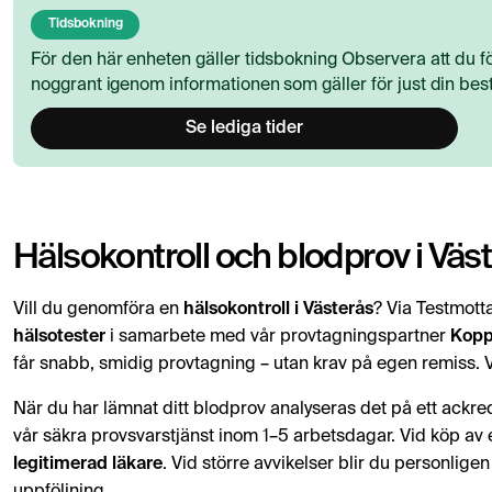
Tidsbokning
För den här enheten gäller tidsbokning Observera att du fö
noggrant igenom informationen som gäller för just din best
Se lediga tider
Hälsokontroll och blodprov i Väs
Vill du genomföra en
hälsokontroll i Västerås
? Via Testmot
hälsotester
i samarbete med vår provtagningspartner
Kopp
får snabb, smidig provtagning – utan krav på egen remiss. 
När du har lämnat ditt blodprov analyseras det på ett ackredi
vår säkra provsvarstjänst inom 1–5 arbetsdagar. Vid köp av en
legitimerad läkare
. Vid större avvikelser blir du personlige