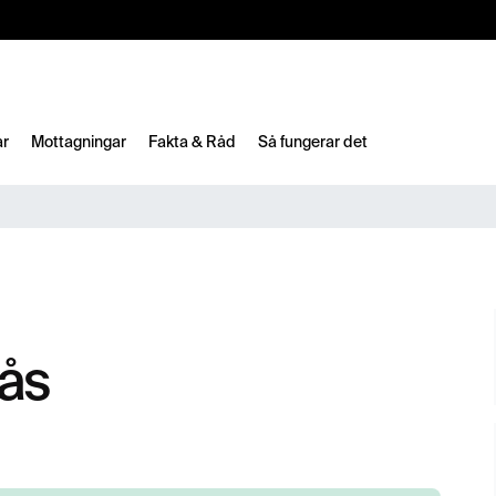
10%
TESTM10
ar
Mottagningar
Fakta & Råd
Så fungerar det
ås