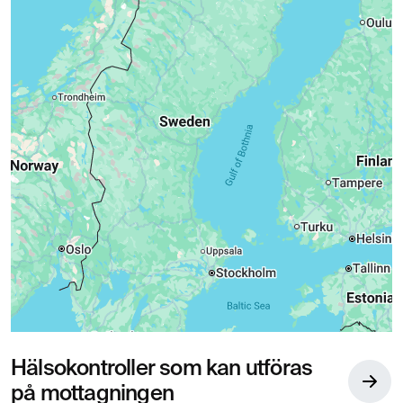
Hälsokontroller som kan utföras
på mottagningen