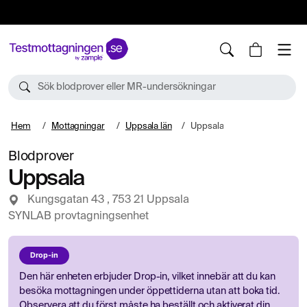
10%
TESTM10
Sök blodprover eller MR-undersökningar
Hem
Mottagningar
Uppsala län
Uppsala
Blodprover
Uppsala
Kungsgatan 43 , 753 21 Uppsala
SYNLAB provtagningsenhet
Drop-in
Den här enheten erbjuder Drop-in, vilket innebär att du kan
besöka mottagningen under öppettiderna utan att boka tid.
Observera att du först måste ha beställt och aktiverat din