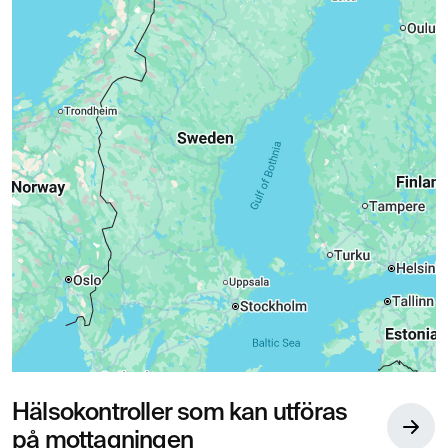
Hälsokontroller som kan utföras
på mottagningen