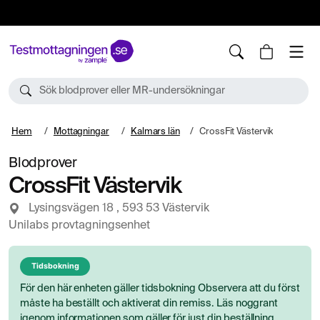
10%
TESTM10
Sök blodprover eller MR-undersökningar
Hem
Mottagningar
Kalmars län
CrossFit Västervik
Blodprover
CrossFit Västervik
Lysingsvägen 18 , 593 53 Västervik
Unilabs provtagningsenhet
Tidsbokning
För den här enheten gäller tidsbokning Observera att du först
måste ha beställt och aktiverat din remiss. Läs noggrant
igenom informationen som gäller för just din beställning.