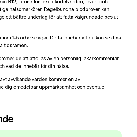
in B12, järnstatus, sköldkörtelvärden, lever- och
viktiga hälsomarkörer. Regelbundna blodprover kan
 ge ett bättre underlag för att fatta välgrundade beslut
t inom 1-5 arbetsdagar. Detta innebär att du kan se dina
a tidsramen.
ommer de att åtföljas av en personlig läkarkommentar.
h vad de innebär för din hälsa.
ravt avvikande värden kommer en av
tt ge dig omedelbar uppmärksamhet och eventuell
ande