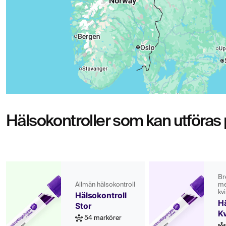
Hälsokontroller som kan utföras
Br
Allmän hälsokontroll
me
kv
Hälsokontroll
Hä
Stor
K
54 markörer