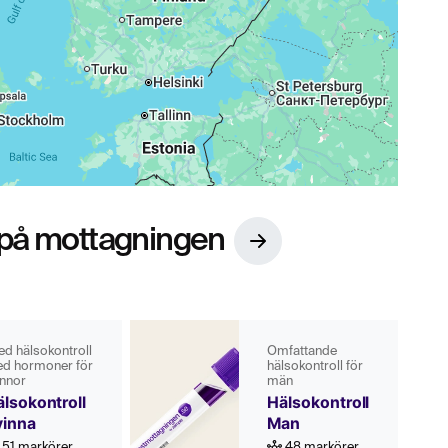
 på mottagningen
ed hälsokontroll
Omfattande
d hormoner för
hälsokontroll för
innor
män
lsokontroll
Hälsokontroll
vinna
Man
51 markörer
48 markörer