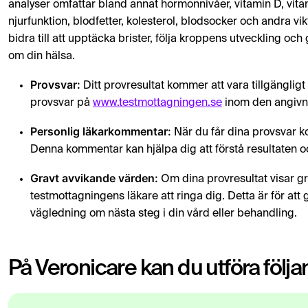
analyser omfattar bland annat hormonnivåer, vitamin D, vitam
njurfunktion, blodfetter, kolesterol, blodsocker och andra 
bidra till att upptäcka brister, följa kroppens utveckling och
om din hälsa.
Provsvar:
Ditt provresultat kommer att vara tillgänglig
provsvar på
www.testmottagningen.se
inom den angivn
Personlig läkarkommentar:
När du får dina provsvar k
Denna kommentar kan hjälpa dig att förstå resultaten oc
Gravt avvikande värden:
Om dina provresultat visar g
testmottagningens läkare att ringa dig. Detta är för a
vägledning om nästa steg i din vård eller behandling.
På Veronicare kan du utföra följ