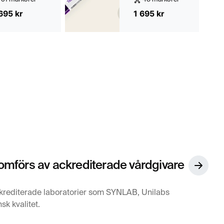
695 kr
1 695 kr
mförs av ackrediterade vårdgivare
krediterade laboratorier som SYNLAB, Unilabs
sk kvalitet.