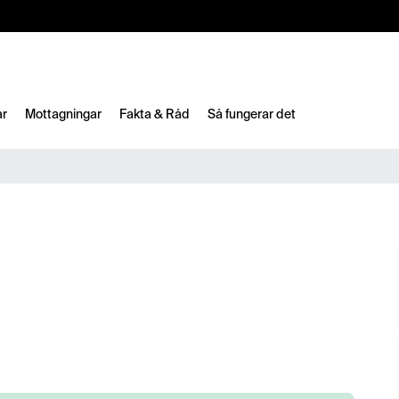
10%
TESTM10
ar
Mottagningar
Fakta & Råd
Så fungerar det