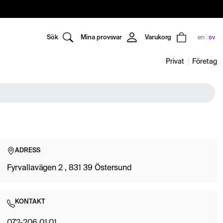
Sök
Mina provsvar
Varukorg
en
sv
Privat
Företag
ADRESS
Fyrvallavägen 2 , 831 39 Östersund
KONTAKT
072-206 01 01