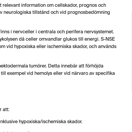
 relevant information om cellskador, prognos och
av neurologiska tillstånd och vid prognosbedömning
inns i nervceller i centrala och perifera nervsystemet.
ykolysen då celler omvandlar glukos till energi. S-NSE
såsom vid hypoxiska eller ischemiska skador, och används
ktodermala tumörer. Detta innebär att förhöjda
till exempel vid hemolys eller vid närvaro av specifika
 att:
inklusive hypoxiska/ischemiska skador.