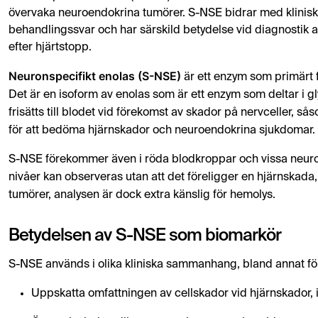
övervaka neuroendokrina tumörer. S-NSE bidrar med kliniskt
behandlingssvar och har särskild betydelse vid diagnostik 
efter hjärtstopp.
Neuronspecifikt enolas (S-NSE)
är ett enzym som primärt f
Det är en isoform av enolas som är ett enzym som deltar i gl
frisätts till blodet vid förekomst av skador på nervceller, 
för att bedöma hjärnskador och neuroendokrina sjukdomar.
S-NSE förekommer även i röda blodkroppar och vissa neuroe
nivåer kan observeras utan att det föreligger en hjärnskada, 
tumörer, analysen är dock extra känslig för hemolys.
Betydelsen av S-NSE som biomarkör
S-NSE används i olika kliniska sammanhang, bland annat för
Uppskatta omfattningen av cellskador vid hjärnskador, 