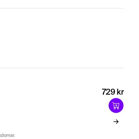
729 kr
kdomar.