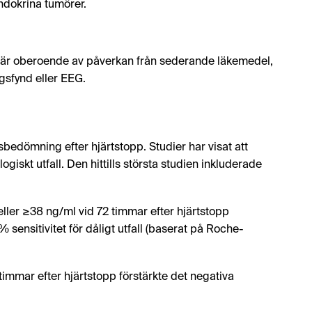
dokrina tumörer.
om är oberoende av påverkan från sederande läkemedel,
ngsfynd eller EEG.
edömning efter hjärtstopp. Studier har visat att
giskt utfall. Den hittills största studien inkluderade
ller ≥38 ng/ml vid 72 timmar efter hjärtstopp
sensitivitet för dåligt utfall (baserat på Roche-
mmar efter hjärtstopp förstärkte det negativa