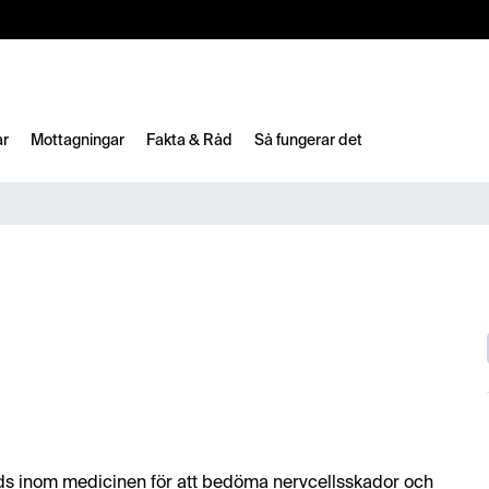
10%
TESTM10
ar
Mottagningar
Fakta & Råd
Så fungerar det
ds inom medicinen för att bedöma nervcellsskador och