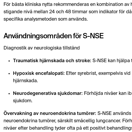
För bästa kliniska nytta rekommenderas en kombination av
stigande nivå mellan 24 och 48 timmar som indikator för dål
specifika analysmetoden som används.
Användningsområden för S-NSE
Diagnostik av neurologiska tillstånd
Traumatisk hjärnskada och stroke:
S-NSE kan hjälpa t
Hypoxisk encefalopati:
Efter syrebrist, exempelvis vi
hjärnskada.
Neurodegenerativa sjukdomar:
Förhöjda nivåer kan i
sjukdom.
Övervakning av neuroendokrina tumörer:
S-NSE används f
neuroendokrina tumörer, särskilt småcellig lungcancer. För
nivåer efter behandling tyder ofta på ett positivt behandling