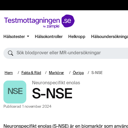
Hälsotester
Hälsokontroller
Helkropp
Hälsoundersökning
Sök blodprover eller MR-undersökningar
Hem
Fakta & Råd
Markörer
Övriga
S-NSE
Neuronspecifikt enolas
NSE
S-NSE
Publicerad
1 november 2024
Neuronspecifikt enolas (S-NSE) är en biomarkör som använ