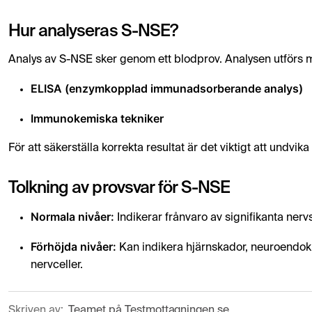
Hur analyseras S-NSE?
Analys av S-NSE sker genom ett blodprov. Analysen utförs 
ELISA (enzymkopplad immunadsorberande analys)
Immunokemiska tekniker
För att säkerställa korrekta resultat är det viktigt att undvi
Tolkning av provsvar för S-NSE
Normala nivåer:
Indikerar frånvaro av signifikanta ner
Förhöjda nivåer:
Kan indikera hjärnskador, neuroendokr
nervceller.
Skriven av:
Teamet på Testmottagningen.se