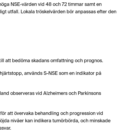
 höga NSE-värden vid 48 och 72 timmar samt en
igt utfall. Lokala tröskelvärden bör anpassas efter den
ill att bedöma skadans omfattning och prognos.
d hjärtstopp, används S-NSE som en indikator på
bland observeras vid Alzheimers och Parkinsons
ör att övervaka behandling och progression vid
höjda nivåer kan indikera tumörbörda, och minskade
ssvar.