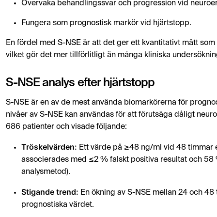
Övervaka behandlingssvar och progression vid neuroen
Fungera som prognostisk markör vid hjärtstopp.
En fördel med S-NSE är att det ger ett kvantitativt mått s
vilket gör det mer tillförlitligt än många kliniska undersökni
S-NSE analys efter hjärtstopp
S-NSE är en av de mest använda biomarkörerna för prognosb
nivåer av S-NSE kan användas för att förutsäga dåligt neurolo
686 patienter och visade följande:
Tröskelvärden:
Ett värde på ≥48 ng/ml vid 48 timmar e
associerades med ≤2 % falskt positiva resultat och 58 % 
analysmetod).
Stigande trend:
En ökning av S-NSE mellan 24 och 48 ti
prognostiska värdet.