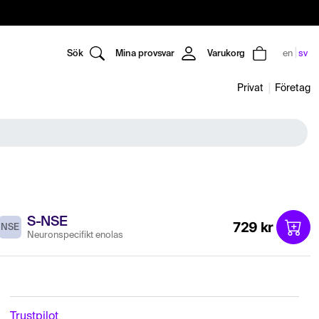
Sök
Mina provsvar
Varukorg
en
sv
Privat
Företag
S-NSE
729 kr
NSE
Neuronspecifikt enolas
Trustpilot