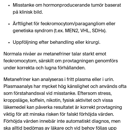
Misstanke om hormonproducerande tumör baserat
på klinisk bild.
Ärftlighet för feokromocytom/paragangliom eller
genetiska syndrom (t.ex. MEN2, VHL, SDHx).
Uppföljning efter behandling eller kirurgi.
Normala nivåer av metanefriner talar starkt emot
feokromocytom, särskilt om provtagningen genomförs
under korrekta och lugna förhållanden.
Metanefriner kan analyseras i fritt plasma eller i urin.
Plasmaanalys har mycket hög känslighet och används ofta
som förstahandsval vid misstanke. Eftersom stress,
kroppsläge, koffein, nikotin, fysisk aktivitet och vissa
läkemedel kan påverka resultatet är korrekt provtagning
viktig för att minska risken för falskt förhöjda värden.
Förhöjda värden innebär inte automatiskt diagnos, men
ska alltid bedömas av läkare och vid behov följas upp