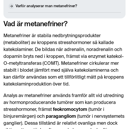
Varför analyserar man metanefriner?
Vad är metanefriner?
Metanefriner är stabila nedbrytningsprodukter
(metaboliter) av kroppens stresshormoner så kallade
katekolaminer. De bildas när adrenalin, noradrenalin och
dopamin bryts ned i kroppen, främst via enzymet katekol-
O-metyltransferas (COMT). Metanefriner cirkulerar mer
stabilt i blodet jämfört med själva katekolaminerna och
kan därför användas som ett tillförlitligt mått på kroppens
katekolaminproduktion över tid.
Analys av metanefriner används framför allt vid utredning
av hormonproducerande tumörer som kan producera
stresshormoner, främst
feokromocytom
(tumör i
binjuremärgen) och
paragangliom
(tumör i nervsystemets
ganglier). Dessa tillstånd är relativt ovanliga men dock