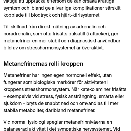
viktiga att upptäcka eftersom de kan orsaka kraftiga
symtom och ibland ge allvarliga komplikationer särskilt
kopplade till blodtryck och hjärt-kärlsystemet.
Till skillnad från direkt mätning av adrenalin och
noradrenalin, som ofta frisätts pulsatilt (i attacker), ger
metanefriner en mer stabil och diagnostiskt användbar
bild av om stresshormonsystemet är överaktivt.
Metanefrinernas roll i kroppen
Metanefriner har ingen egen hormonell effekt, utan
fungerar som biologiska markörer för aktiviteten i
kroppens stresshormonsystem. När katekolaminer frisätts
– exempelvis vid stress, fysisk ansträngning, smärta eller
sjukdom – bryts de snabbt ned och omvandlas till mer
stabila metaboliter, däribland metanefriner.
Vid normal fysiologi speglar metanefrinnivåerna en
balanserad aktivitet i det sympatiska nervsystemet. Vid