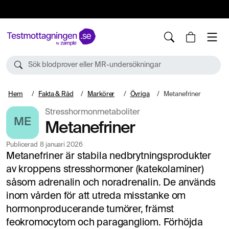
10%
TESTM10
Sök blodprover eller MR-undersökningar
Hem
Fakta & Råd
Markörer
Övriga
Metanefriner
Stresshormonmetaboliter
ME
Metanefriner
Publicerad
8 januari 2026
Metanefriner är stabila nedbrytningsprodukter
av kroppens stresshormoner (katekolaminer)
såsom adrenalin och noradrenalin. De används
inom vården för att utreda misstanke om
hormonproducerande tumörer, främst
feokromocytom och paragangliom. Förhöjda