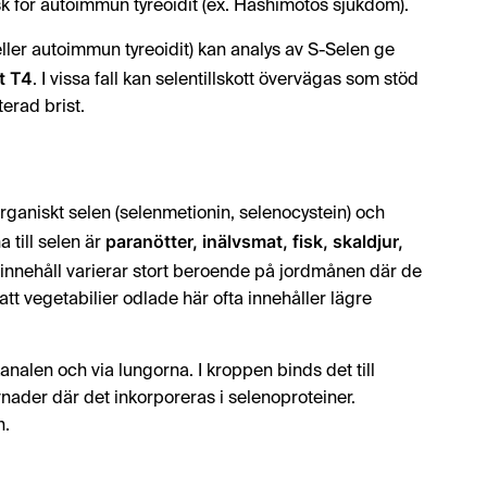
isk för autoimmun tyreoidit (ex. Hashimotos sjukdom).
ller autoimmun tyreoidit) kan analys av S-Selen ge
tt T4
. I vissa fall kan selentillskott övervägas som stöd
terad brist.
organiskt selen (selenmetionin, selenocystein) och
paranötter, inälvsmat, fisk, skaldjur,
a till selen är
innehåll varierar stort beroende på jordmånen där de
 att vegetabilier odlade här ofta innehåller lägre
nalen och via lungorna. I kroppen binds det till
vnader där det inkorporeras i selenoproteiner.
n.