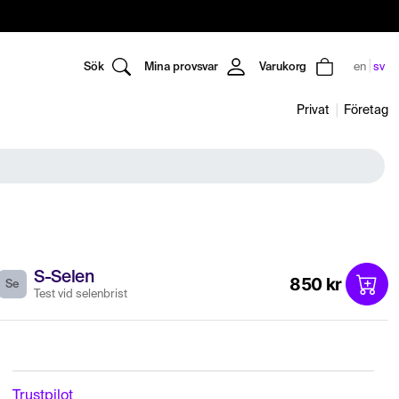
Sök
Mina provsvar
Varukorg
en
sv
Privat
Företag
S-Selen
850 kr
Se
Test vid selenbrist
Trustpilot