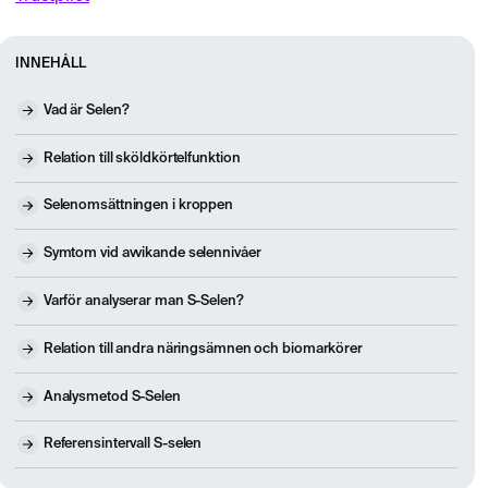
INNEHÅLL
Vad är Selen?
Relation till sköldkörtelfunktion
Selenomsättningen i kroppen
Symtom vid avvikande selennivåer
Varför analyserar man S-Selen?
Relation till andra näringsämnen och biomarkörer
Analysmetod S-Selen
Referensintervall S-selen