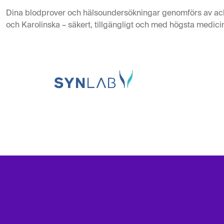
Dina blodprover och hälsoundersökningar genomförs av ac
och Karolinska – säkert, tillgängligt och med högsta medicin