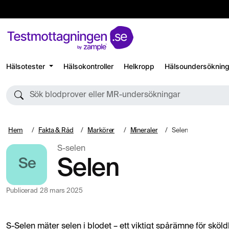
Hälsotester
Hälsokontroller
Helkropp
Hälsoundersökning
Sök blodprover eller MR-undersökningar
Hem
Fakta & Råd
Markörer
Mineraler
Selen
S-selen
Se
Selen
Publicerad
28 mars 2025
S-Selen mäter selen i blodet – ett viktigt spårämne för skö