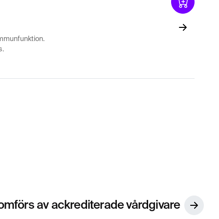
immunfunktion.
s.
mförs av ackrediterade vårdgivare