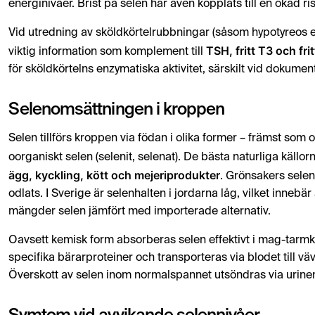
energinivåer. Brist på selen har även kopplats till en ökad r
Vid utredning av sköldkörtelrubbningar (såsom hypotyreos e
TSH, fritt T3 och fri
viktig information som komplement till
för sköldkörtelns enzymatiska aktivitet, särskilt vid dokumen
Selenomsättningen i kroppen
Selen tillförs kroppen via födan i olika former – främst som 
oorganiskt selen (selenit, selenat). De bästa naturliga källorn
ägg, kyckling, kött och mejeriprodukter
. Grönsakers selen
odlats. I Sverige är selenhalten i jordarna låg, vilket innebär
mängder selen jämfört med importerade alternativ.
Oavsett kemisk form absorberas selen effektivt i mag-tarmka
specifika bärarproteiner och transporteras via blodet till vä
Överskott av selen inom normalspannet utsöndras via urine