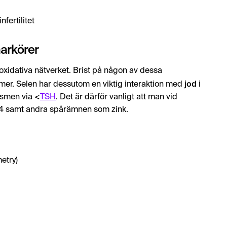
fertilitet
markörer
ioxidativa nätverket. Brist på någon av dessa
jod
mer. Selen har dessutom en viktig interaktion med
i
ismen via <
TSH
. Det är därför vanligt att man vid
t T4 samt andra spårämnen som zink.
etry)