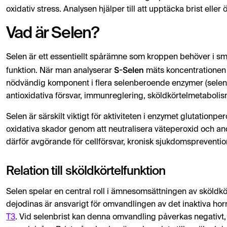
oxidativ stress. Analysen hjälper till att upptäcka brist eller 
Vad är Selen?
Selen är ett essentiellt spårämne som kroppen behöver i sm
S-Selen
funktion. När man analyserar
mäts koncentrationen 
nödvändig komponent i flera selenberoende enzymer (seleno
antioxidativa försvar, immunreglering, sköldkörtelmetabolism 
Selen är särskilt viktigt för aktiviteten i enzymet glutationp
oxidativa skador genom att neutralisera väteperoxid och andra
därför avgörande för cellförsvar, kronisk sjukdomspreventi
Relation till sköldkörtelfunktion
Selen spelar en central roll i ämnesomsättningen av sköldk
dejodinas är ansvarigt för omvandlingen av det inaktiva ho
T3
. Vid selenbrist kan denna omvandling påverkas negativt,