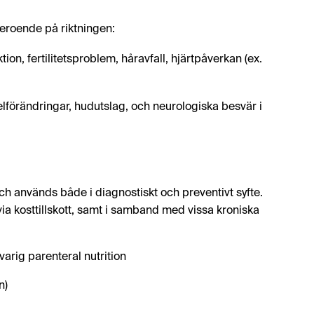
beroende på riktningen:
on, fertilitetsproblem, håravfall, hjärtpåverkan (ex.
lförändringar, hudutslag, och neurologiska besvär i
ch används både i diagnostiskt och preventivt syfte.
 via kosttillskott, samt i samband med vissa kroniska
arig parenteral nutrition
n)