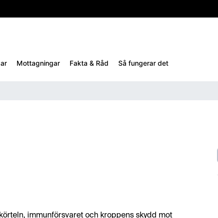
10%
TESTM10
ar
Mottagningar
Fakta & Råd
Så fungerar det
ldkörteln, immunförsvaret och kroppens skydd mot