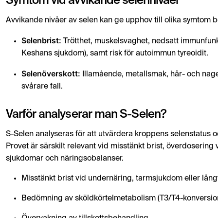
Symtom vid avvikande selennivåer
Avvikande nivåer av selen kan ge upphov till olika symtom 
Selenbrist:
Trötthet, muskelsvaghet, nedsatt immunfunkti
Keshans sjukdom), samt risk för autoimmun tyreoidit.
Selenöverskott:
Illamående, metallsmak, hår- och nage
svårare fall.
Varför analyserar man S-Selen?
S-Selen analyseras för att utvärdera kroppens selenstatus o
Provet är särskilt relevant vid misstänkt brist, överdosering
sjukdomar och näringsobalanser.
Misstänkt brist vid undernäring, tarmsjukdom eller långv
Bedömning av sköldkörtelmetabolism (T3/T4-konversio