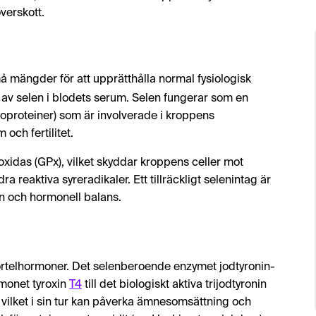
överskott.
å mängder för att upprätthålla normal fysiologisk
av selen i blodets serum. Selen fungerar som en
proteiner) som är involverade i kroppens
och fertilitet.
eroxidas (GPx), vilket skyddar kroppens celler mot
 reaktiva syreradikaler. Ett tillräckligt selenintag är
on och hormonell balans.
örtelhormoner. Det selenberoende enzymet jodtyronin-
rmonet tyroxin
T4
till det biologiskt aktiva trijodtyronin
 vilket i sin tur kan påverka ämnesomsättning och