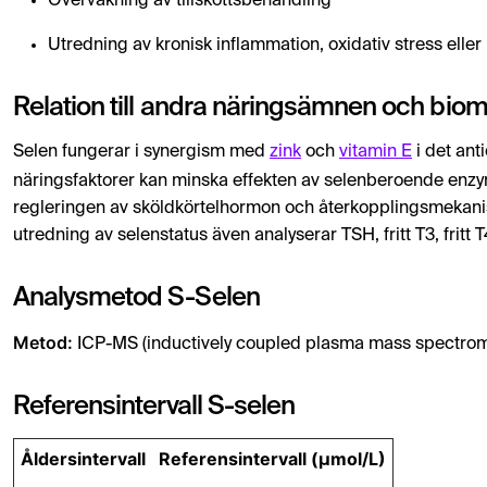
Övervakning av tillskottsbehandling
Utredning av kronisk inflammation, oxidativ stress eller in
Relation till andra näringsämnen och bio
Selen fungerar i synergism med
zink
och
vitamin E
i det ant
näringsfaktorer kan minska effekten av selenberoende enzy
regleringen av sköldkörtelhormon och återkopplingsmekan
utredning av selenstatus även analyserar TSH, fritt T3, frit
Analysmetod S-Selen
Metod:
ICP-MS (inductively coupled plasma mass spectrom
Referensintervall S-selen
Åldersintervall
Referensintervall (µmol/L)