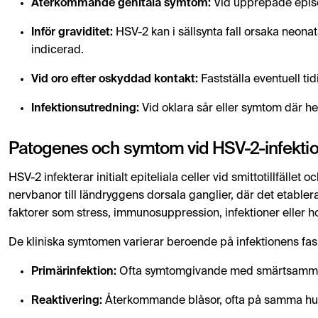
Återkommande genitala symtom:
Vid upprepade episode
Inför graviditet:
HSV-2 kan i sällsynta fall orsaka neona
indicerad.
Vid oro efter oskyddad kontakt:
Fastställa eventuell t
Infektionsutredning:
Vid oklara sår eller symtom där her
Patogenes och symtom vid HSV-2-infekti
HSV-2 infekterar initialt epiteliala celler vid smittotillfället
nervbanor till ländryggens dorsala ganglier, där det etablera
faktorer som stress, immunosuppression, infektioner eller h
De kliniska symtomen varierar beroende på infektionens fas
Primärinfektion:
Ofta symtomgivande med smärtsamma b
Reaktivering:
Återkommande blåsor, ofta på samma hud