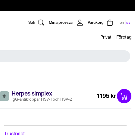
Sök
Mina provsvar
Varukorg
en
sv
Privat
Företag
Herpes simplex
1 195 kr
IgG-antikroppar HSV-1 och HSV-2
Trustpilot