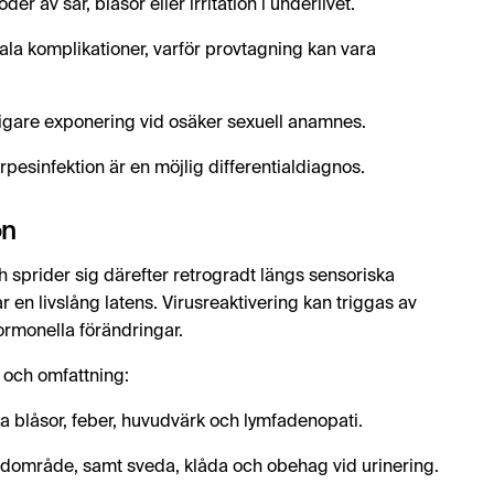
r av sår, blåsor eller irritation i underlivet.
tala komplikationer, varför provtagning kan vara
idigare exponering vid osäker sexuell anamnes.
pesinfektion är en möjlig differentialdiagnos.
on
 och sprider sig därefter retrogradt längs sensoriska
r en livslång latens. Virusreaktivering kan triggas av
ormonella förändringar.
 och omfattning:
låsor, feber, huvudvärk och lymfadenopati.
område, samt sveda, klåda och obehag vid urinering.