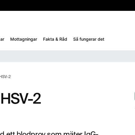
10%
TESTM10
ar
Mottagningar
Fakta & Råd
Så fungerar det
 HSV-2
 HSV-2
ed ett blodprov som mäter IgG-