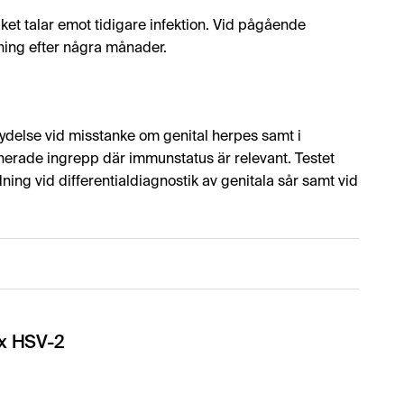
lket talar emot tidigare infektion. Vid pågående
ning efter några månader.
tydelse vid misstanke om genital herpes samt i
lanerade ingrepp där immunstatus är relevant. Testet
ning vid differentialdiagnostik av genitala sår samt vid
ex HSV-2