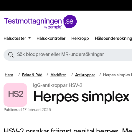
Hälsotester
Hälsokontroller
Helkropp
Hälsoundersökning
Sök blodprover eller MR-undersökningar
Hem
Fakta & Råd
Markörer
Antikroppar
Herpes simplex
IgG-antikroppar HSV-2
HS2
Herpes simplex
Publicerad
17 februari 2025
HSV-2 orsakar främst genital herpes. M