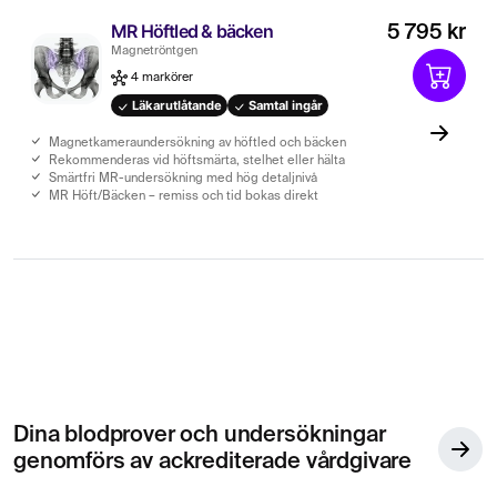
MR Höftled & bäcken
5 795 kr
Magnetröntgen
4 markörer
Läkarutlåtande
Samtal ingår
Magnetkameraundersökning av höftled och bäcken
Rekommenderas vid höftsmärta, stelhet eller hälta
Smärtfri MR-undersökning med hög detaljnivå
MR Höft/Bäcken – remiss och tid bokas direkt
Dina blodprover och undersökningar
genomförs av ackrediterade vårdgivare