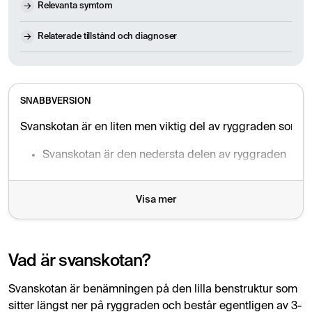
Relevanta symtom
Relaterade tillstånd och diagnoser
SNABBVERSION
Svanskotan är en liten men viktig del av ryggraden som ka
Svanskotan är den nedersta delen av ryggraden
Fungerar som fäste för muskler och ligament
Visa mer
Skador uppstår ofta vid fall eller långvarigt sittande
Vanligaste tillståndet är smärta i svanskotan (coccydy
Vad är svanskotan?
Undersökning görs genom klinisk bedömning och ibl
Svanskotan är benämningen på den lilla benstruktur som
sitter längst ner på ryggraden och består egentligen av 3-