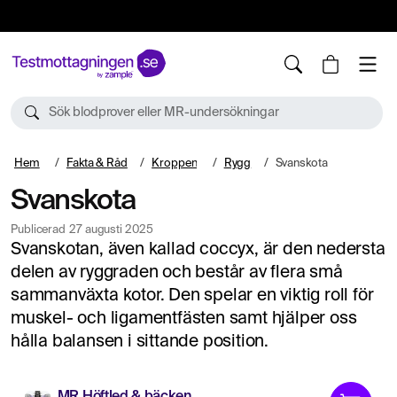
10%
TESTM10
Sök blodprover eller MR-undersökningar
Hem
Fakta & Råd
Kroppen
Rygg
Svanskota
Svanskota
Publicerad
27 augusti 2025
Svanskotan, även kallad coccyx, är den nedersta
delen av ryggraden och består av flera små
sammanväxta kotor. Den spelar en viktig roll för
muskel- och ligamentfästen samt hjälper oss
hålla balansen i sittande position.
MR Höftled & bäcken