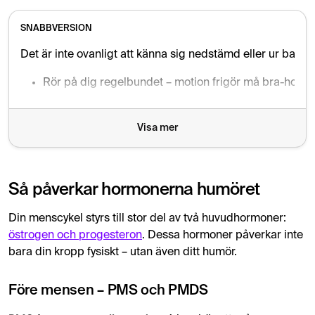
SNABBVERSION
Det är inte ovanligt att känna sig nedstämd eller ur bal
Rör på dig regelbundet – motion frigör må bra-horm
Försök sova ordentligt och ha en regelbunden dygns
Visa mer
Ät näringsrikt och undvik blodsockersvängningar
Hantera stress med hjälp av vila, yoga eller mindfuln
Så påverkar hormonerna humöret
Testa kosttillskott som magnesium, B6 eller omega-3
Din menscykel styrs till stor del av två huvudhormoner:
Sök vård om besvären påverkar din vardag eller livsk
östrogen och progesteron
. Dessa hormoner påverkar inte
bara din kropp fysiskt – utan även ditt humör.
Före mensen – PMS och PMDS