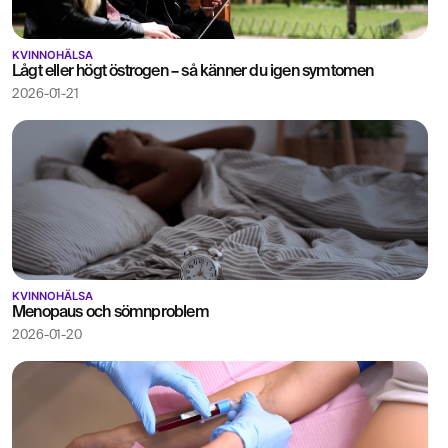
KVINNOHÄLSA
Lågt eller högt östrogen – så känner du igen symtomen
2026-01-21
KVINNOHÄLSA
Menopaus och sömnproblem
2026-01-20