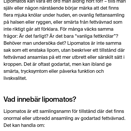
Lipomatos kan vara ett ord man aldrig hört förr – tills man
själv eller någon närstående börjar märka att det finns
flera mjuka knölar under huden, en ovanlig fettansamling
på halsen eller ryggen, eller smärta från fettvävnad som
inte riktigt går att förklara. För många väcks samma
frågor: Är det farligt? Är det bara “vanliga fettknölar”?
Behöver man undersöka det? Lipomatos är inte samma
sak som ett enstaka lipom, utan beskriver ett tillstånd där
fettvävnad ansamlas på ett mer utbrett eller särskilt sätt i
kroppen. Det är oftast godartat, men kan ibland ge
smärta, trycksymtom eller påverka funktion och
livskvalitet.
Vad innebär lipomatos?
Lipomatos är ett samlingsnamn för tillstånd där det finns
onormal eller utbredd ansamling av godartad fettvävnad.
Det kan handla om: