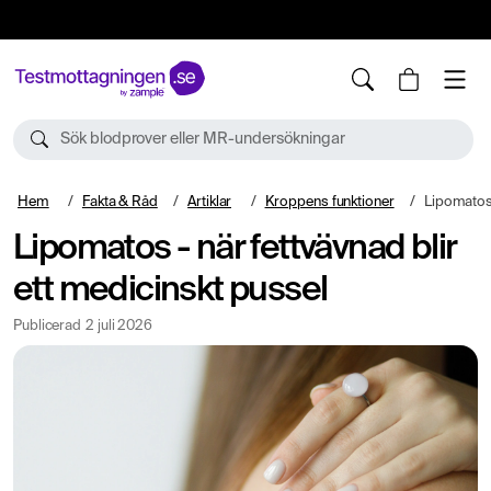
10%
TESTM10
Sök blodprover eller MR-undersökningar
Hem
Fakta & Råd
Artiklar
Kroppens funktioner
Lipomatos - när
Lipomatos - när fettvävnad blir
ett medicinskt pussel
Publicerad
2 juli 2026