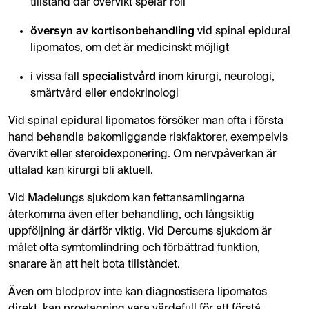
tillstånd där övervikt spelar roll
översyn av kortisonbehandling
vid spinal epidural
lipomatos, om det är medicinskt möjligt
specialistvård
i vissa fall
inom kirurgi, neurologi,
smärtvård eller endokrinologi
Vid spinal epidural lipomatos försöker man ofta i första
hand behandla bakomliggande riskfaktorer, exempelvis
övervikt eller steroidexponering. Om nervpåverkan är
uttalad kan kirurgi bli aktuell.
Vid Madelungs sjukdom kan fettansamlingarna
återkomma även efter behandling, och långsiktig
uppföljning är därför viktig. Vid Dercums sjukdom är
målet ofta symtomlindring och förbättrad funktion,
snarare än att helt bota tillståndet.
Även om blodprov inte kan diagnostisera lipomatos
direkt, kan provtagning vara värdefull för att förstå