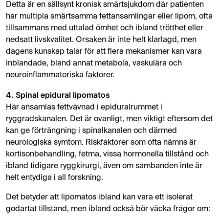
Detta är en sällsynt kronisk smärtsjukdom där patienten
har multipla smärtsamma fettansamlingar eller lipom, ofta
tillsammans med uttalad ömhet och ibland trötthet eller
nedsatt livskvalitet. Orsaken är inte helt klarlagd, men
dagens kunskap talar för att flera mekanismer kan vara
inblandade, bland annat metabola, vaskulära och
neuroinflammatoriska faktorer.
4. Spinal epidural lipomatos
Här ansamlas fettvävnad i epiduralrummet i
ryggradskanalen. Det är ovanligt, men viktigt eftersom det
kan ge förträngning i spinalkanalen och därmed
neurologiska symtom. Riskfaktorer som ofta nämns är
kortisonbehandling, fetma, vissa hormonella tillstånd och
ibland tidigare ryggkirurgi, även om sambanden inte är
helt entydiga i all forskning.
Det betyder att lipomatos ibland kan vara ett isolerat
godartat tillstånd, men ibland också bör väcka frågor om: