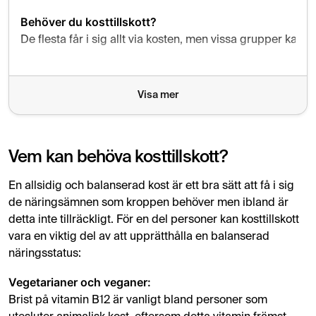
Behöver du kosttillskott?
De flesta får i sig allt via kosten, men vissa grupper kan be
Veganer och vegetarianer
– B12, järn, omega-3
Visa mer
Äldre
– B12, D-vitamin, kalcium
Gravida
– Folsyra, järn
Vem kan behöva kosttillskott?
Personer med IBS
– Magnesium, B-vitaminer
Låg solexponering
En allsidig och balanserad kost är ett bra sätt att få i sig
– D-vitamin
de näringsämnen som kroppen behöver men ibland är
När ska du undvika tillskott?
detta inte tillräckligt. För en del personer kan kosttillskott
Överdosering av A-, D-, E-, K-vitamin kan vara farligt. Järn
vara en viktig del av att upprätthålla en balanserad
näringsstatus:
Så vet du om du behöver dem
kompleme
Vegetarianer och veganer:
Gör en hälsokontroll först – tillskott ska vara ett
Brist på vitamin B12 är vanligt bland personer som
(Sifo-undersökning 2021, Apotek Hjärtat.)