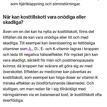
som hjärtklappning och sömnstörningar.
När kan kosttillskott vara onödiga eller
skadliga?
Även om en del kan ha nytta av kosttillskott, finns det
tillfällen då de kan vara onödiga eller till och med
skadliga. Till exempel kan överdosering av fettlösliga
vitaminer som
A-
, D-, E- och K-vitamin lagras i kroppen
och leda till negativa hälsoeffekter. För mycket järn kan
vara skadligt, särskilt för män och postmenopausala
kvinnor, då kroppen har svårare att göra sig av med
överskottet. Effekten av mediciner kan påverkas av
kosttillskott, som exempel kan höga doser av vitamin K
minska effekten av blodförtunnande läkemedel. Och
slutligen, om man redan får i sig tillräckligt med
näringsämnen via en balanserad kost, är kosttillskott ofta
överflödiga.