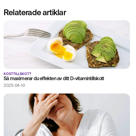
bedö
järns
Relaterade artiklar
KOSTTILLSKOTT
Så maximerar du effekten av ditt D-vitamintillskott
2025-04-10