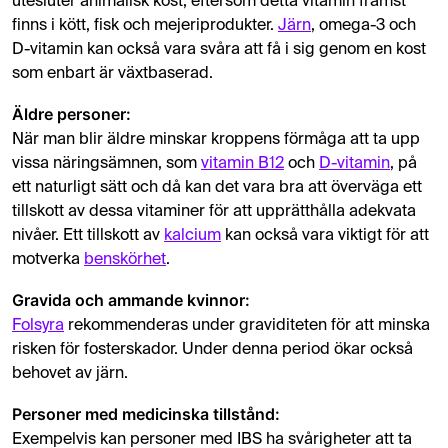
utesluter animalisk kost, eftersom detta vitamin främst
finns i kött, fisk och mejeriprodukter.
Järn
, omega-3 och
D-vitamin kan också vara svåra att få i sig genom en kost
som enbart är växtbaserad.
Äldre personer:
När man blir äldre minskar kroppens förmåga att ta upp
vissa näringsämnen, som
vitamin B12
och
D-vitamin
, på
ett naturligt sätt och då kan det vara bra att överväga ett
tillskott av dessa vitaminer för att upprätthålla adekvata
nivåer. Ett tillskott av
kalcium
kan också vara viktigt för att
motverka
benskörhet
.
Gravida och ammande kvinnor:
Folsyra
rekommenderas under graviditeten för att minska
risken för fosterskador. Under denna period ökar också
behovet av järn.
Personer med medicinska tillstånd:
Exempelvis kan personer med IBS ha svårigheter att ta