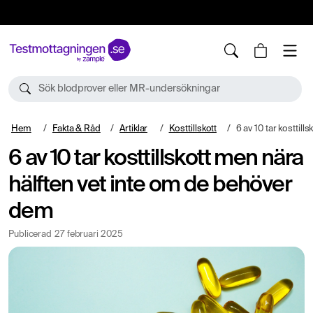
10%
TESTM10
Sök blodprover eller MR-undersökningar
Hem
Fakta & Råd
Artiklar
Kosttillskott
6 av 10 tar kosttillskott men nära h
6 av 10 tar kosttillskott men nära
hälften vet inte om de behöver
dem
Publicerad
27 februari 2025