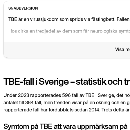
SNABBVERSION
TBE är en virussjukdom som sprids via fästingbett. Fallen
Hos cirka en tredjedel av dem som får neurologiska symt
Har du varit i ett riskområde och får influensaliknande e
Visa m
TBE-fall i Sverige – statistik och 
Under 2023 rapporterades 596 fall av TBE i Sverige, det hög
antalet till 384 fall, men trenden visar på en ökning och en
rapporterade fall har fördubblats sedan 2014. Trots detta är
Symtom på TBE att vara uppmärksam på