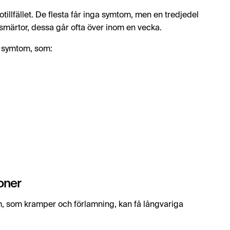
totillfället. De flesta får inga symtom, men en tredjedel
märtor, dessa går ofta över inom en vecka.
a symtom, som:
oner
m, som kramper och förlamning, kan få långvariga