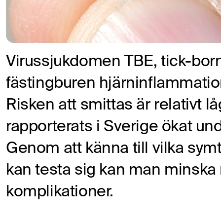
Virussjukdomen TBE, tick-borne
fästingburen hjärninflammation,
Risken att smittas är relativt l
rapporterats i Sverige ökat un
Genom att känna till vilka sy
kan testa sig kan man minska ri
komplikationer.