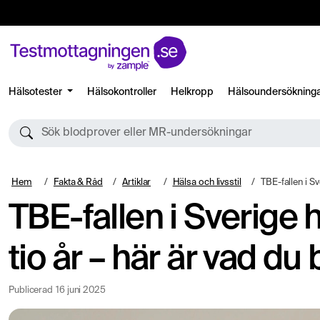
Hälsotester
Hälsokontroller
Helkropp
Hälsoundersökning
Sök blodprover eller MR-undersökningar
Hem
Fakta & Råd
Artiklar
Hälsa och livsstil
TBE-fallen i Sverige har fördu
TBE-fallen i Sverige 
tio år – här är vad du
Publicerad
16 juni 2025