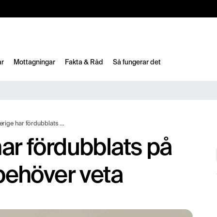
10%
TESTM10
ar
Mottagningar
Fakta & Råd
Så fungerar det
bblats på tio år – här är vad du behöver veta
har fördubblats på
 behöver veta