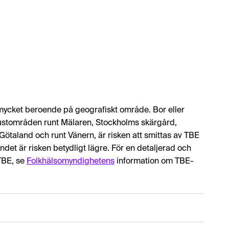
r mycket beroende på geografiskt område. Bor eller
s kustområden runt Mälaren, Stockholms skärgård,
ötaland och runt Vänern, är risken att smittas av TBE
ndet är risken betydligt lägre. För en detaljerad och
TBE, se
Folkhälsomyndighetens
information om TBE-