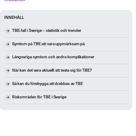
INNEHÅLL
TBE-fall i Sverige – statistik och trender
Symtom på TBE att vara uppmärksam på
Långvariga symtom och andra komplikationer
När kan det vara aktuellt att testa sig för TBE?
Så kan du förebygga att drabbas av TBE
Riskområden för TBE i Sverige