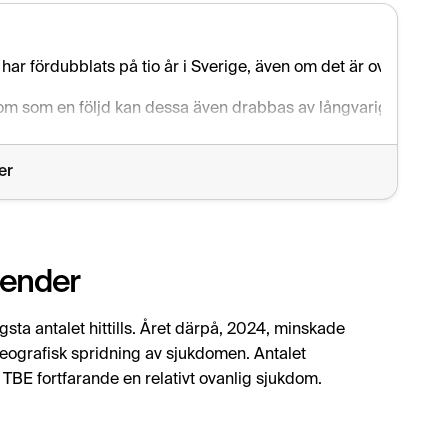
 har fördubblats på tio år i Sverige, även om det är ovanligt
om som en följd kan dessa även drabbas av långvariga besvär
ller nervrelaterade symtom? Då kan ett blodprov visa om du ha
er
trender
sta antalet hittills. Året därpå, 2024, minskade
 geografisk spridning av sjukdomen. Antalet
 TBE fortfarande en relativt ovanlig sjukdom.