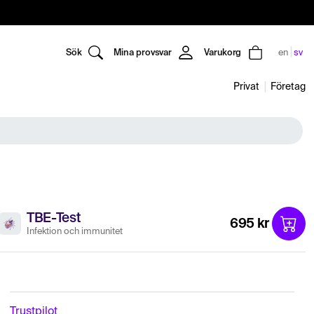
Sök
Mina provsvar
Varukorg
en
sv
Privat
Företag
TBE-Test
695 kr
Infektion och immunitet
Trustpilot