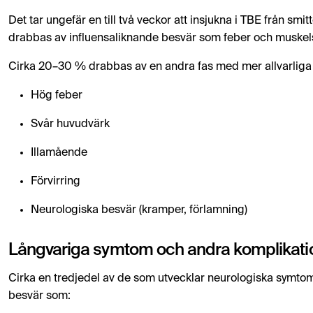
Det tar ungefär en till två veckor att insjukna i TBE från smit
drabbas av influensaliknande besvär som feber och muskels
Cirka 20–30 % drabbas av en andra fas med mer allvarlig
Hög feber
Svår huvudvärk
Illamående
Förvirring
Neurologiska besvär (kramper, förlamning)
Långvariga symtom och andra komplikati
Cirka en tredjedel av de som utvecklar neurologiska symto
besvär som: