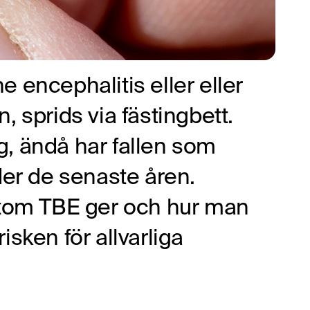
 encephalitis eller eller
 sprids via fästingbett.
åg, ändå har fallen som
der de senaste åren.
mtom TBE ger och hur man
sken för allvarliga