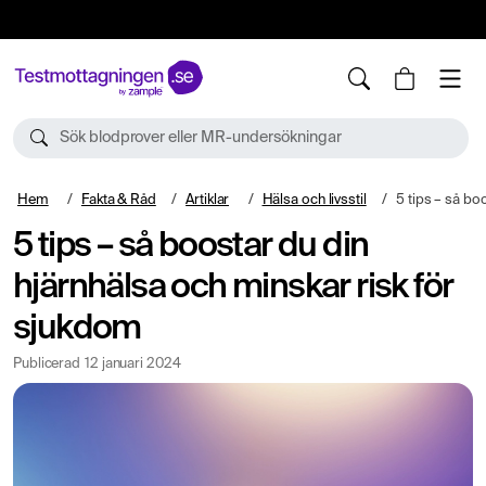
10%
TESTM10
Sök blodprover eller MR-undersökningar
Hem
Fakta & Råd
Artiklar
Hälsa och livsstil
5 tips – så boostar du din
5 tips – så boostar du din
hjärnhälsa och minskar risk för
sjukdom
Publicerad
12 januari 2024