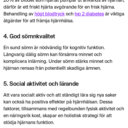
20% av blodet som hjärtat pumpar ut används av hjärnan,
därför är ett friskt hjärta avgörande för en frisk hjärna.
Behandling av
högt blodtryck
och
typ 2 diabetes
är viktiga
åtgärder för att främja hjärnhälsa.
4. God sömnkvalitet
En sund sömn är nödvändig för kognitiv funktion.
Långvarig dålig sömn kan försämra minnet och
komplicera inlärning. Under sömn stärks minnet och
hjärnan rensas från potentiellt skadliga ämnen.
5. Social aktivitet och lärande
Att vara socialt aktiv och att ständigt lära sig nya saker
kan också ha positiva effekter på hjärnhälsan. Dessa
faktorer, tillsammans med regelbunden fysisk aktivitet och
en näringsrik kost, skapar en holistisk strategi för att
stödja hjärnans funktion.