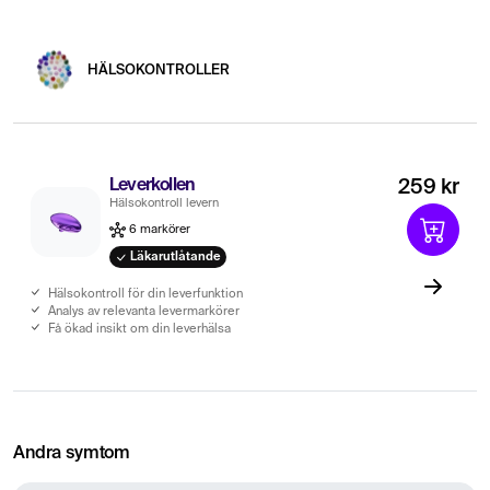
HÄLSOKONTROLLER
Leverkollen
259 kr
Hälsokontroll levern
6 markörer
Läkarutlåtande
Hälsokontroll för din leverfunktion
Analys av relevanta levermarkörer
Få ökad insikt om din leverhälsa
Andra symtom