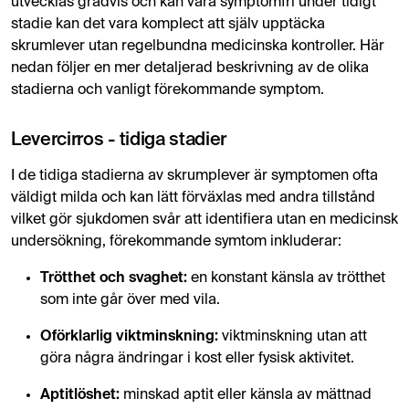
utvecklas gradvis och kan vara symptomfri under tidigt
stadie kan det vara komplect att själv upptäcka
skrumlever utan regelbundna medicinska kontroller. Här
nedan följer en mer detaljerad beskrivning av de olika
stadierna och vanligt förekommande symptom.
Levercirros - tidiga stadier
I de tidiga stadierna av skrumplever är symptomen ofta
väldigt milda och kan lätt förväxlas med andra tillstånd
vilket gör sjukdomen svår att identifiera utan en medicinsk
undersökning, förekommande symtom inkluderar:
Trötthet och svaghet:
en konstant känsla av trötthet
som inte går över med vila.
Oförklarlig viktminskning:
viktminskning utan att
göra några ändringar i kost eller fysisk aktivitet.
Aptitlöshet:
minskad aptit eller känsla av mättnad