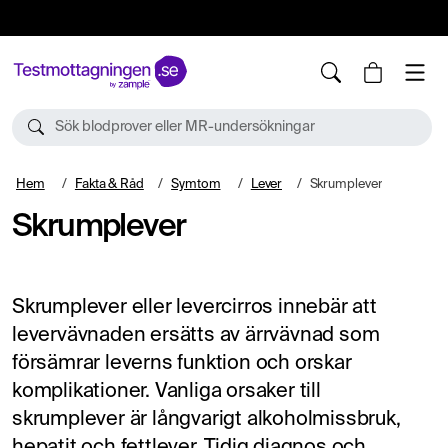
10%
TESTM10
Sök blodprover eller MR-undersökningar
Hem
Fakta & Råd
Symtom
Lever
Skrumplever
Skrumplever
Skrumplever eller levercirros innebär att
levervävnaden ersätts av ärrvävnad som
försämrar leverns funktion och orskar
komplikationer. Vanliga orsaker till
skrumplever är långvarigt alkoholmissbruk,
hepatit och fettlever. Tidig diagnos och