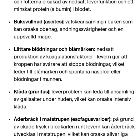
och fötterna orsakad av nedsatt leverfunktion och ett
minskat protein (albumin) i blodet.
Buksvullnad (ascites):
vätskeansamling i buken som
kan orsaka obehag, andningssvårigheter och en
uppsvälld mage.
Lättare blödningar och blåmärken:
nedsatt
produktion av koagulationsfaktorer i levern gör att
kroppen har svårare att stoppa blödningar, vilket
leder till blåmärken och spontana näsblod eller
blödningar i munnen.
Klåda (pruritus):
leverproblem kan leda till ansamling
av gallsalter under huden, vilket kan orsaka intensiv
klåda.
Åderbråck i matstrupen (esofagusvaricer):
på grund
av ökade tryck i blodkärlen runt levern kan åderbråck
utvecklas i matstrupen, vilket kan orsaka allvarliga