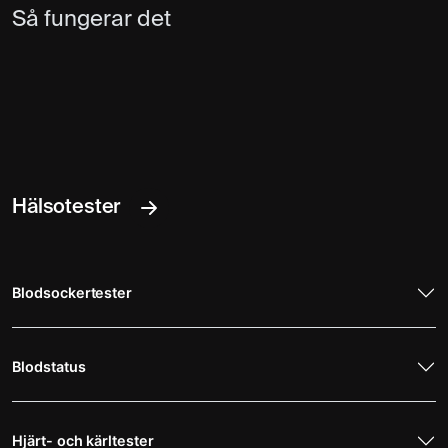
Så fungerar det
Hälsotester
Blodsockertester
Blodstatus
Hjärt- och kärltester