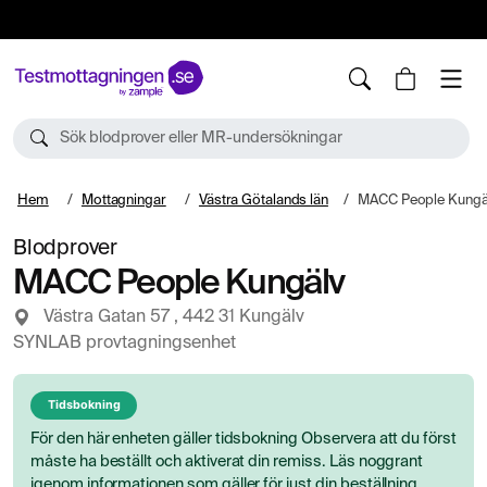
10%
TESTM10
Sök blodprover eller MR-undersökningar
Hem
Mottagningar
Västra Götalands län
MACC People Kungä
Blodprover
MACC People Kungälv
Västra Gatan 57 , 442 31 Kungälv
SYNLAB provtagningsenhet
Tidsbokning
För den här enheten gäller tidsbokning Observera att du först
måste ha beställt och aktiverat din remiss. Läs noggrant
igenom informationen som gäller för just din beställning.