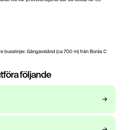
ltat via vår provsvarstjänst där du också får ett
re busslinjer. Gångavstånd (ca 700 m) från Borås C
föra följande