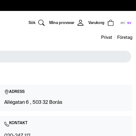
Sök
Mina provsvar
Varukorg
en
sv
Privat
Företag
ADRESS
Allégatan 6 , 503 32 Borås
KONTAKT
020-247 112