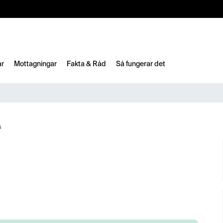
10%
TESTM10
ar
Mottagningar
Fakta & Råd
Så fungerar det
s