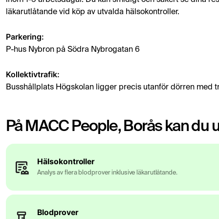
inom 1-5 arbetsdagar. Du kan smidigt och säkert se dina resu
läkarutlåtande vid köp av utvalda hälsokontroller.
Parkering:
P-hus Nybron på Södra Nybrogatan 6
Kollektivtrafik:
Busshållplats Högskolan ligger precis utanför dörren med t
På MACC People, Borås kan du ut
Hälsokontroller
Analys av flera blodprover inklusive läkarutlåtande.
Blodprover