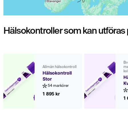
Hälsokontroller som kan utföras
Br
Allmän hälsokontroll
me
kv
Hälsokontroll
Hä
Stor
K
54 markörer
1 895 kr
1 