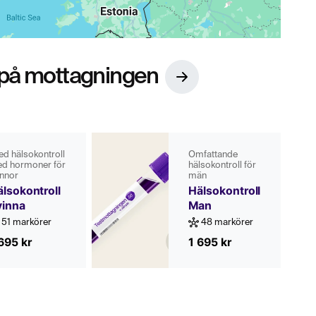
 på mottagningen
ed hälsokontroll
Omfattande
d hormoner för
hälsokontroll för
innor
män
lsokontroll
Hälsokontroll
vinna
Man
51 markörer
48 markörer
695 kr
1 695 kr