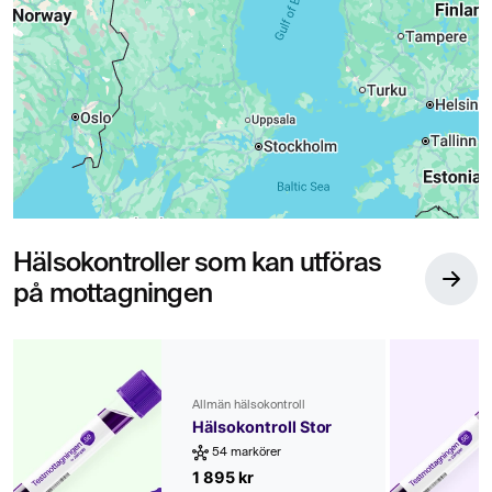
Hälsokontroller som kan utföras
på mottagningen
Allmän hälsokontroll
Hälsokontroll Stor
54 markörer
1 895 kr