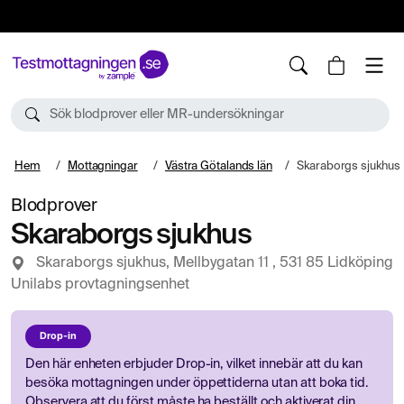
10%
TESTM10
Sök blodprover eller MR-undersökningar
Hem
Mottagningar
Västra Götalands län
Skaraborgs sjukhus
Blodprover
Skaraborgs sjukhus
Skaraborgs sjukhus, Mellbygatan 11 , 531 85 Lidköping
Unilabs provtagningsenhet
Drop-in
Den här enheten erbjuder Drop-in, vilket innebär att du kan
besöka mottagningen under öppettiderna utan att boka tid.
Observera att du först måste ha beställt och aktiverat din