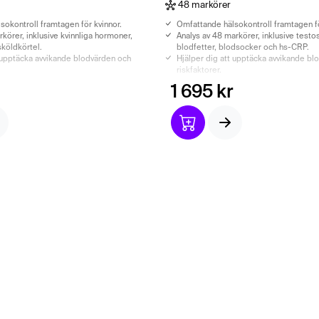
48 markörer
sokontroll framtagen för kvinnor.
Omfattande hälsokontroll framtagen f
rkörer, inklusive kvinnliga hormoner,
Analys av 48 markörer, inklusive testo
sköldkörtel.
blodfetter, blodsocker och hs-CRP.
t upptäcka avvikande blodvärden och
Hjälper dig att upptäcka avvikande bl
riskfaktorer.
 och läkarutlåtande ingår.
Biologisk ålder och läkarutlåtande ingå
1 695 kr