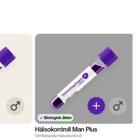
Biologisk ålder
Hälsokontroll Man Plus
Omfattande hälsokontroll
O