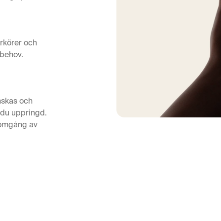
arkörer och
 behov.
nskas och
 du uppringd.
nomgång av