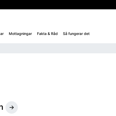
10%
TESTM10
ar
Mottagningar
Fakta & Råd
Så fungerar det
n