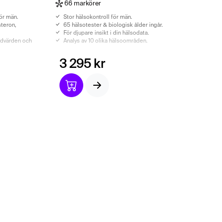
66 markörer
ör män.
Stor hälsokontroll för män.
steron,
65 hälsotester & biologisk ålder ingår.
För djupare insikt i din hälsodata.
odvärden och
Analys av 10 olika hälsoområden.
r.
3 295 kr