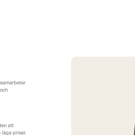
e samarbetar
 och
ten att
a låga priser.