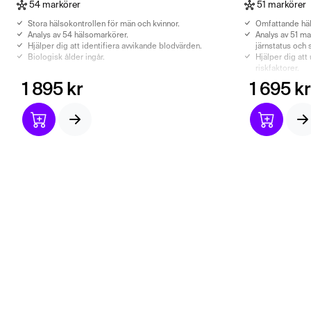
54 markörer
51 markörer
Stora hälsokontrollen för män och kvinnor.
Omfattande häl
Analys av 54 hälsomarkörer.
Analys av 51 ma
Hjälper dig att identifiera avvikande blodvärden.
järnstatus och 
Biologisk ålder ingår.
Hjälper dig at
riskfaktorer.
Biologisk ålder
1 895 kr
1 695 kr