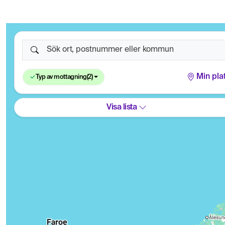
Sök ort, postnummer eller kommun
Min pla
Typ av mottagning
(2)
Visa lista