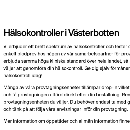
Hälsokontroller i Västerbotten
Vi erbjuder ett brett spektrum av hälsokontroller och test
enkelt blodprov hos någon av vår samarbetspartner för provta
erbjuda samma höga kliniska standard över hela landet, så a
väljer att genomföra din hälsokontroll. Ge dig själv förmånen 
hälsokontroll idag!
Många av våra provtagningsenheter tillämpar drop-in vilket 
och få provtagningen utförd direkt efter din beställning. Rem
provtagningsenheten du väljer. Du behöver endast ta med gil
och tänk på att följa våra anvisningar inför din provtagning.
Mer information om öppettider och allmän information finn