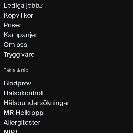
Lediga jobb
Köpvillkor
Priser
Kampanjer
Om oss
Trygg vård
Fakta & råd
Blodprov
Hälsokontroll
Hälsoundersökningar
MR Helkropp
Allergitester
NIPT