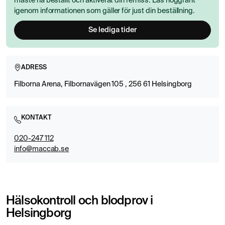
måste ha beställt och aktiverat din remiss. Läs noggrant
igenom informationen som gäller för just din beställning.
Se lediga tider
ADRESS
Filborna Arena, Filbornavägen 105 , 256 61 Helsingborg
KONTAKT
020-247 112
info@maccab.se
Hälsokontroll och blodprov i
Helsingborg