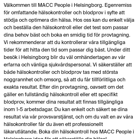
Välkommen till MACC People i Helsingborg. Egenremiss
för omfattande hälsokontroller och blodprov i syfte att
stödja och optimera din hälsa. Hos oss kan du enkelt välja
och beställa den hälsokontroll eller det test som passar
dina behov bäst och boka en smidig tid för provtagning.
Vi rekommenderar att du kontrollerar våra tillgängliga
tider för att hitta den tid som passar dig bäst. Under ditt
besök i Helsingborg blir du väl omhändertagen av vår
erfarna och vänliga sjukvårdspersonal. Vi säkerställer att
både hälsokontroller och blodprov tas med största
noggrannhet och omsorg, så att du får tillförlitliga och
exakta resultat. Efter din provtagning, oavsett om det
gäller en fullständig hälsokontroll eller ett specifikt
blodprov, kommer dina resultat att finnas tillgängliga
inom 1-5 arbetsdagar. Du kan enkelt och säkert se dina
resultat via vår provsvarstjänst, och om du valt en av våra
hälsokontroller får du även ett professionellt
läkarutlåtande. Boka din hälsokontroll hos MACC People i