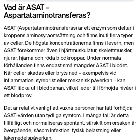
Vad är ASAT –
Aspartataminotransferas?
ASAT (Aspartataminotransferas) är ett enzym som deltar i
kroppens aminosyraomsättning och finns inuti flera typer
av celler. De högsta koncentrationerna finns i levern, men
ASAT förekommer även i hjärtmuskulatur, skelettmuskler,
njurar, hjärna och röda blodkroppar. Under normala
förhållanden finns endast små mängder ASAT i blodet.
När celler skadas eller bryts ned – exempelvis vid
inflammation, syrebrist eller mekanisk påverkan – kan
ASAT läcka ut i blodbanan, vilket leder till förhöjda nivåer i
ett blodprov.
Det är relativt vanligt att vuxna personer har lätt förhöjda
ASAT-värden utan tydliga symtom. I många fall är detta
tillfälligt och normaliseras spontant, särskilt om orsaken är
övergående, såsom infektion, fysisk belastning eller
läkemedelspåverkan.