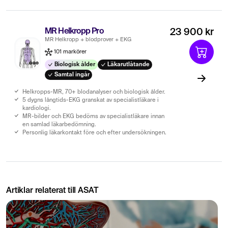
MR Helkropp Pro
23 900 kr
MR Helkropp + blodprover + EKG
101 markörer
Biologisk ålder
Läkarutlåtande
Samtal ingår
Helkropps-MR, 70+ blodanalyser och biologisk ålder.
5 dygns långtids-EKG granskat av specialistläkare i
kardiologi.
MR-bilder och EKG bedöms av specialistläkare innan
en samlad läkarbedömning.
Personlig läkarkontakt före och efter undersökningen.
Artiklar relaterat till ASAT