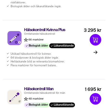
riskfaktorer.
Biologisk ålder och läkarutlåtande ingår.
Hälsokontroll Kvinna Plus
3 295 kr
Omfattande hälsokontroll
66 markörer
Biologisk ålder
Läkarutlåtande
Utökad hälsokontroll för kvinnor.
64 blodprover & biologisk ålder ingår.
Heltäckande bild av relevanta biomarkörer.
Flera markörer för hormonell balans.
Hälsokontroll Man
1 695 kr
Omfattande hälsokontroll för män
48 markörer
Biologisk ålder
Läkarutlåtande