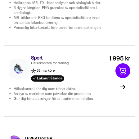
Helkropps-MR, 70+ blodanalyser och biologisk ålder.
5 dygns långtids-EKG granskat av specialistläkare i
kardiologi.
MR-bilder och EKG bedöms av specialistläkare innan
en samlad läkarbedömning.
Personlig läkarkontakt före och efter undersökningen.
Sport
1 995 kr
Hälsokontroll för träning
38 markörer
Läkarutlåtande
Hälsokontroll för dig som tränar aktivt.
Analys av markörer som påverkar din prestation.
Ger dig förutsättningar för att optimera din hälsa.
LEVERTESTER