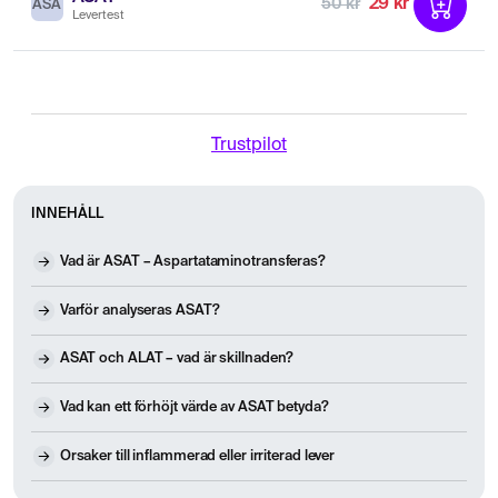
29 kr
50 kr
ASA
Levertest
Trustpilot
INNEHÅLL
Vad är ASAT – Aspartataminotransferas?
Varför analyseras ASAT?
ASAT och ALAT – vad är skillnaden?
Vad kan ett förhöjt värde av ASAT betyda?
Orsaker till inflammerad eller irriterad lever