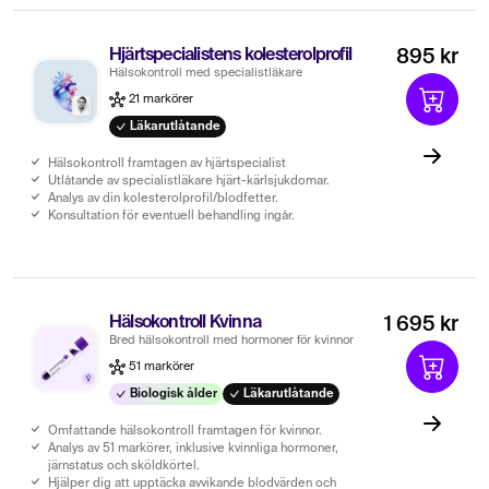
Hjärtspecialistens kolesterolprofil
895 kr
Hälsokontroll med specialistläkare
21 markörer
Läkarutlåtande
Hälsokontroll framtagen av hjärtspecialist
Utlåtande av specialistläkare hjärt-kärlsjukdomar.
Analys av din kolesterolprofil/blodfetter.
Konsultation för eventuell behandling ingår.
Hälsokontroll Kvinna
1 695 kr
Bred hälsokontroll med hormoner för kvinnor
51 markörer
Biologisk ålder
Läkarutlåtande
Omfattande hälsokontroll framtagen för kvinnor.
Analys av 51 markörer, inklusive kvinnliga hormoner,
järnstatus och sköldkörtel.
Hjälper dig att upptäcka avvikande blodvärden och