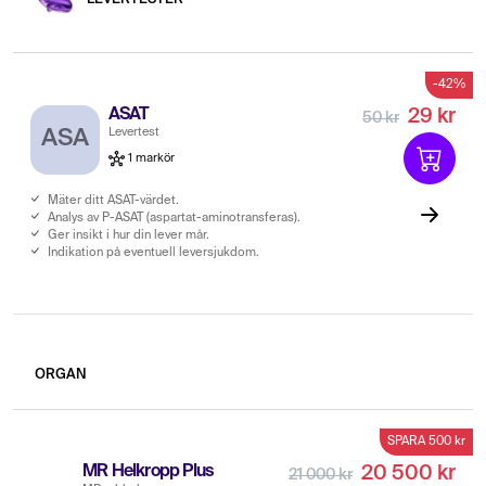
-42%
ASAT
29 kr
50 kr
Levertest
ASA
1 markör
Mäter ditt ASAT-värdet.
Analys av P-ASAT (aspartat-aminotransferas).
Ger insikt i hur din lever mår.
Indikation på eventuell leversjukdom.
ORGAN
SPARA 500 kr
MR Helkropp Plus
20 500 kr
21 000 kr