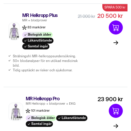
SPARA 500 kr
MR Helkropp Plus
20 500 kr
21 000 kr
MR + blodprover
83 markörer
Biologisk ålder
Läkarutlåtande
Samtal ingår
Strålningsfri MR-helkroppsundersökning.
50+ blodanalyser för en utökad medicinsk
bild.
Tidig upptäckt av risker och sjukdomar.
MR Helkropp Pro
23 900 kr
MR Helkropp + blodprover + EKG
101 markörer
Biologisk ålder
Läkarutlåtande
Samtal ingår