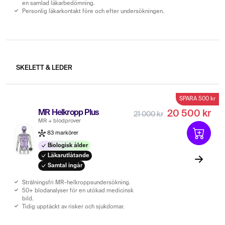
en samlad läkarbedömning.
Personlig läkarkontakt före och efter undersökningen.
SKELETT & LEDER
SPARA 500 kr
MR Helkropp Plus
20 500 kr
21 000 kr
MR + blodprover
83 markörer
Biologisk ålder
Läkarutlåtande
Samtal ingår
Strålningsfri MR-helkroppsundersökning.
50+ blodanalyser för en utökad medicinsk
bild.
Tidig upptäckt av risker och sjukdomar.