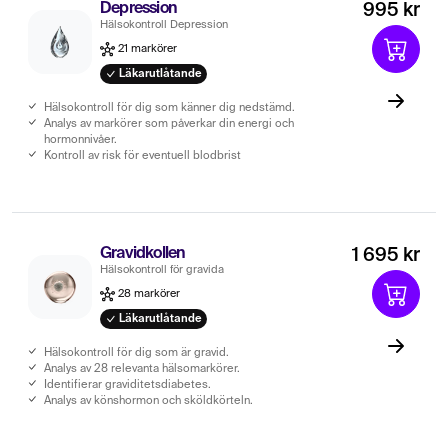
Depression
995 kr
Hälsokontroll Depression
21 markörer
Läkarutlåtande
Hälsokontroll för dig som känner dig nedstämd.
Analys av markörer som påverkar din energi och
hormonnivåer.
Kontroll av risk för eventuell blodbrist
Gravidkollen
1 695 kr
Hälsokontroll för gravida
28 markörer
Läkarutlåtande
Hälsokontroll för dig som är gravid.
Analys av 28 relevanta hälsomarkörer.
Identifierar graviditetsdiabetes.
Analys av könshormon och sköldkörteln.