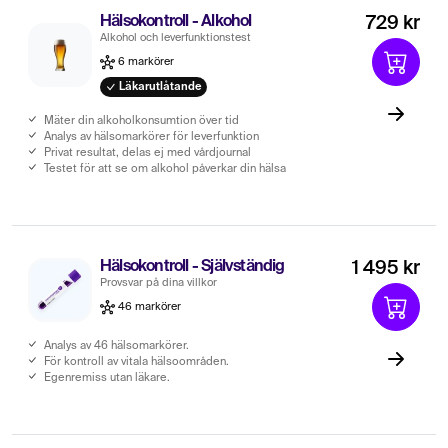
Hälsokontroll - Alkohol
729 kr
Alkohol och leverfunktionstest
6 markörer
Läkarutlåtande
Mäter din alkoholkonsumtion över tid
Analys av hälsomarkörer för leverfunktion
Privat resultat, delas ej med vårdjournal
Testet för att se om alkohol påverkar din hälsa
Hälsokontroll - Självständig
1 495 kr
Provsvar på dina villkor
46 markörer
Analys av 46 hälsomarkörer.
För kontroll av vitala hälsoområden.
Egenremiss utan läkare.