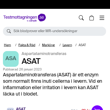
10%
TESTM10
Sök blodprover eller MR-undersökningar
Hem
Fakta & Råd
Markörer
Levern
ASAT
Aspartataminotransferas
ASA
ASAT
Publicerad
26 januari 2023
Aspartataminotransferas (ASAT) är ett enzym
som normalt finns inuti cellerna i levern. Vid en
inflammation eller irritation i levern kan ASAT
läcka ut i blodet.
ASAT