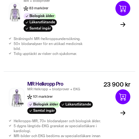
MR + blodprover
83 markörer
Biologisk ålder
Läkarutlåtande
Samtal ingår
Strålningsfri MR-helkroppsundersökning.
50+ blodanalyser för en utökad medicinsk
bild.
Tidig upptäckt av risker och sjukdomar.
MR Helkropp Pro
23 900 kr
MR Helkropp + blodprover + EKG
101 markörer
Biologisk ålder
Läkarutlåtande
Samtal ingår
Helkropps-MR, 70+ blodanalyser och biologisk ålder.
5 dygns långtids-EKG granskat av specialistläkare i
kardiologi.
MR-bilder och EKG bedöms av specialistläkare innan